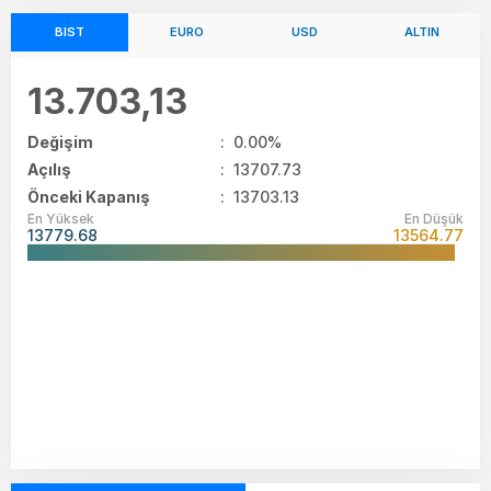
BIST
EURO
USD
ALTIN
13.703,13
Değişim
:
0.00%
Açılış
:
13707.73
Önceki Kapanış
: 13703.13
En Yüksek
En Düşük
13779.68
13564.77