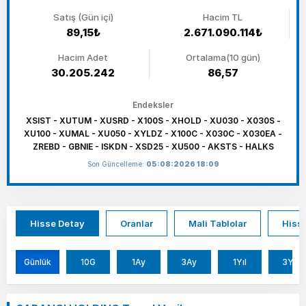
Satış (Gün içi)
Hacim TL
89,15₺
2.671.090.114₺
Hacim Adet
Ortalama(10 gün)
30.205.242
86,57
Endeksler
XSIST - XUTUM - XUSRD - X100S - XHOLD - XU030 - X030S -
XU100 - XUMAL - XU050 - XYLDZ - X100C - X030C - X030EA -
ZREBD - GBNIE - ISKDN - XSD25 - XU500 - AKSTS - HALKS
Son Güncelleme:
05:08:2026 18:09
Hisse Detay
Oranlar
Mali Tablolar
Hisse
Günlük
10G
1Ay
3Ay
1Yıl
3Yıl