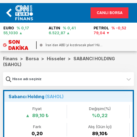
CANLI BORSA
EURO
% 0,17
ALTIN
% 0,41
PETROL
% -0,52
55,1030
6.522,87
79,04
SON
İran`dan ABD`yi kızdıracak plan! Hü...
DAKIKA
Finans
>
Borsa
>
Hisseler
>
SABANCI HOLDING
(SAHOL)
Sabancı Holdıng
(SAHOL)
Fiyat
Değişim(%)
89,10 ₺
%0,22
Fark
Alış (Gün İçi)
0,20
89,10₺