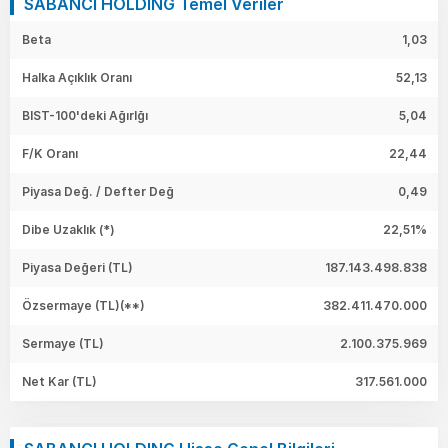
SABANCI HOLDING Temel Veriler
Beta
1,03
Halka Açıklık Oranı
52,13
BIST-100'deki Ağırlğı
5,04
F/K Oranı
22,44
Piyasa Değ. / Defter Değ
0,49
Dibe Uzaklık (*)
22,51%
Piyasa Değeri
(TL)
187.143.498.838
Özsermaye
(TL)(**)
382.411.470.000
Sermaye
(TL)
2.100.375.969
Net Kar
(TL)
317.561.000