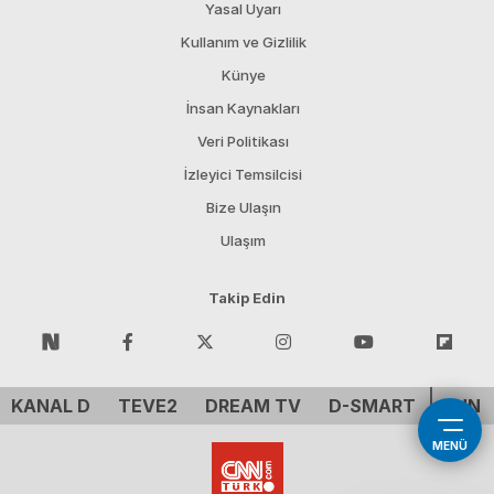
Yasal Uyarı
Kullanım ve Gizlilik
Künye
İnsan Kaynakları
Veri Politikası
İzleyici Temsilcisi
Bize Ulaşın
Ulaşım
Takip Edin
KANAL D
TEVE2
DREAM TV
D-SMART
CNN 
MENÜ