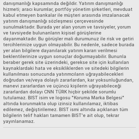
danışmanlığı kapsamında değildir. Yatırım danışmanlığı
hizmeti; aracı kurumlar, portföy yönetim şirketleri, mevduat
kabul etmeyen bankalar ile müşteri arasında imzalanacak
yatırım danışmanlığı sözleşmesi çerçevesinde
sunulmaktadır. Burada yer alan yorum ve tavsiyeler, yorum
ve tavsiyede bulunanların kişisel görüşlerine
dayanmaktadır. Bu görüşler mali durumunuz ile risk ve getiri
tercihlerinize uygun olmayabilir. Bu nedenle, sadece burada
yer alan bilgilere dayanılarak yatırım kararı verilmesi
beklentilerinize uygun sonuçlar doğurmayabilir. Bununla
beraber gerek site üzerindeki, gerekse site için kullanılan
kaynaklardaki hata ve eksikliklerden ve sitedeki bilgilerin
kullanılması sonucunda yatırımcıların uğrayabilecekleri
doğrudan ve/veya dolaylı zararlardan, kar yoksunluğundan,
manevi zararlardan ve üçüncü kişilerin uğrayabileceği
zararlardan dolayı CNN TÜRK hiçbir şekilde sorumlu
tutulamaz. BIST isim ve logosu "Koruma Marka Belgesi"
altında korunmakta olup izinsiz kullanılamaz, iktibas
edilemez, değiştirilemez. BIST ismi altında açıklanan tüm
bilgilerin telif hakları tamamen BIST'e ait olup, tekrar
yayınlanamaz.