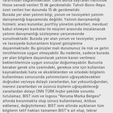
tarafından sağlanmaktadır. Canlı Borsa sayfaları haricinde
Hisse senedi verileri 15 dk gecikmelidir. Tahvil-Bono-Repo
özet verileri her durumda 15 dk gecikmelidir.
Burada yer alan yatırım bilgi, yorum ve tavsiyeleri yatırım
danışmanlığı kapsamında değildir. Yatırım danışmanlığı
hizmeti; aracı kurumlar, portföy yönetim şirketleri, mevduat
kabul etmeyen bankalar ile müşteri arasında imzalanacak
yatırım danışmanlığı sözleşmesi çerçevesinde
sunulmaktadır. Burada yer alan yorum ve tavsiyeler, yorum
ve tavsiyede bulunanların kişisel görüşlerine
dayanmaktadır. Bu görüşler mali durumunuz ile risk ve getiri
tercihlerinize uygun olmayabilir. Bu nedenle, sadece burada
yer alan bilgilere dayanılarak yatırım kararı verilmesi
beklentilerinize uygun sonuçlar doğurmayabilir. Bununla
beraber gerek site üzerindeki, gerekse site için kullanılan
kaynaklardaki hata ve eksikliklerden ve sitedeki bilgilerin
kullanılması sonucunda yatırımcıların uğrayabilecekleri
doğrudan ve/veya dolaylı zararlardan, kar yoksunluğundan,
manevi zararlardan ve üçüncü kişilerin uğrayabileceği
zararlardan dolayı CNN TÜRK hiçbir şekilde sorumlu
tutulamaz. BIST isim ve logosu "Koruma Marka Belgesi"
altında korunmakta olup izinsiz kullanılamaz, iktibas
edilemez, değiştirilemez. BIST ismi altında açıklanan tüm
bilgilerin telif hakları tamamen BIST'e ait olup, tekrar