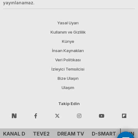
yayınlanamaz.
Yasal Uyarı
Kullanım ve Gizlilik
Künye
İnsan Kaynakları
Veri Politikası
İzleyici Temsilcisi
Bize Ulaşın
Ulaşım
Takip Edin
KANAL D
TEVE2
DREAM TV
D-SMART
CNN 