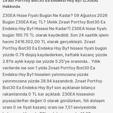
Zıraat Portfoy Bıst30 Ea Endeksı Hsy Byf (Z30EA)
Hakkında
Z30EA Hisse Fiyatı Bugün Ne Kadar? 09 Ağustos 2026
Bugün Z30EA Kaç TL? (Anlık Zıraat Portfoy Bıst30 Ea
Endeksı Hsy Byf Hissesi Ne Kadar?) Z30EA hisse fiyatı
bugün 190.75 TL olarak kaydedildi. Son 24 saatlik işlem
hacmi 2416.302,00 TL olarak gerçekleşti. Zıraat
Portfoy Bıst30 Ea Endeksı Hsy Byf hissesi fiyatı bugün
yüzde 0.79 düşüş kaydederken, haftalık kazanç yüzde
2.81’e aylık kayıp ise yüzde 5.25’ye oranında... Yıllık
verilerde ise son 1 yılda Zıraat Portfoy Bıst30 Ea
Endeksı Hsy Byf hisseleri yatırımcısına yüzde
yatırımcısına yüzde 28.94 kazandırdı. Zıraat Portfoy
Bıst30 Ea Endeksı Hsy Byf son açıklanan bilanço
rakamlarında 0 TL kar açıkladı. Z30EA hissesinin
piyasa/defter değeri 0 olarak görülürken, fiili dolaşım
oranı 0 ve fiyat kazanç oranı ise 7,51 seviyesinde