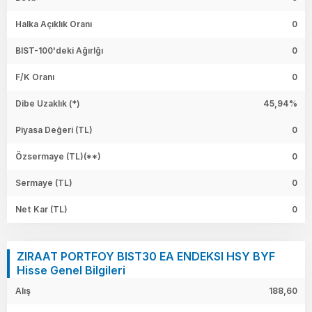
Halka Açıklık Oranı
0
BIST-100'deki Ağırlğı
0
F/K Oranı
0
Dibe Uzaklık (*)
45,94%
Piyasa Değeri
(TL)
0
Özsermaye
(TL)(**)
0
Sermaye
(TL)
0
Net Kar
(TL)
0
ZIRAAT PORTFOY BIST30 EA ENDEKSI HSY BYF
Hisse Genel Bilgileri
Alış
188,60