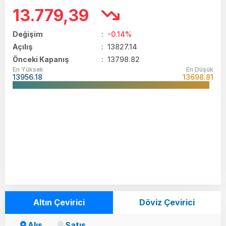
13.779,39
Değişim
:
-0.14%
Açılış
:
13827.14
Önceki Kapanış
: 13798.82
En Yüksek
En Düşük
13956.18
13698.81
Altın Çevirici
Döviz Çevirici
Alış
Satış