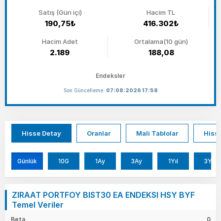
Satış (Gün içi)
Hacim TL
190,75₺
416.302₺
Hacim Adet
Ortalama(10 gün)
2.189
188,08
Endeksler
Son Güncelleme:
07:08:2026 17:58
Hisse Detay
Oranlar
Mali Tablolar
Hisse
Günlük
10G
1Ay
3Ay
1Yıl
3Yıl
ZIRAAT PORTFOY BIST30 EA ENDEKSI HSY BYF
Temel Veriler
Beta
0