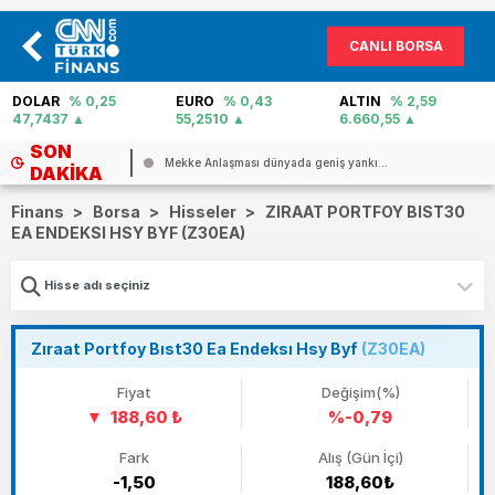
CANLI BORSA
EURO
% 0,43
ALTIN
% 2,59
PETROL
% -0,22
55,2510
6.660,55
82,31
SON
Mekke Anlaşması dünyada geniş yankı...
DAKIKA
Finans
>
Borsa
>
Hisseler
>
ZIRAAT PORTFOY BIST30
EA ENDEKSI HSY BYF (Z30EA)
Zıraat Portfoy Bıst30 Ea Endeksı Hsy Byf
(Z30EA)
Fiyat
Değişim(%)
188,60 ₺
%-0,79
Fark
Alış (Gün İçi)
-1,50
188,60₺