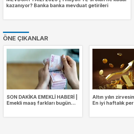
kazanıyor? Banka banka mevduat getirileri
ÖNE ÇIKANLAR
SON DAKİKA EMEKLİ HABERİ |
Altın yılın zirves
Emekli maaş farkları bugün
En iyi haftalık p
yatıyor! Kim ne kadar ödeme
alacak?