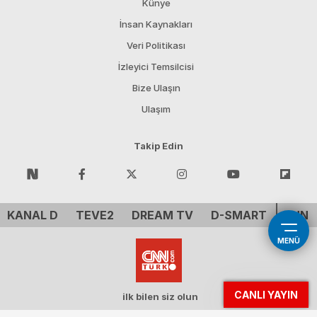
Künye
İnsan Kaynakları
Veri Politikası
İzleyici Temsilcisi
Bize Ulaşın
Ulaşım
Takip Edin
KANAL D
TEVE2
DREAM TV
D-SMART
CNN 
MENÜ
CANLI YAYIN
ilk bilen siz olun
Demirören Tv Holding A.Ş. - CNN ™ CNN Inc. A WarnerMedia Company. All