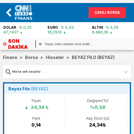
CANLI BORSA
EURO
% 0,43
ALTIN
% 2,59
PETROL
% -0,22
55,2510
6.660,55
82,31
SON
.
Yapay zeka resmen virüs üretti...
DAKIKA
Finans
>
Borsa
>
Hisseler
>
BEYAZ FILO (BEYAZ)
Beyaz Fılo
(BEYAZ)
Fiyat
Değişim(%)
24,34 ₺
%0,58
Fark
Alış (Gün İçi)
0,14
24,34₺