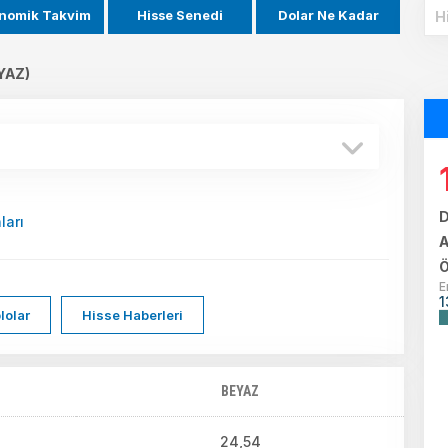
nomik Takvim
Hisse Senedi
Dolar Ne Kadar
YAZ)
D
ları
A
Ö
E
1
lolar
Hisse Haberleri
BEYAZ
24,54