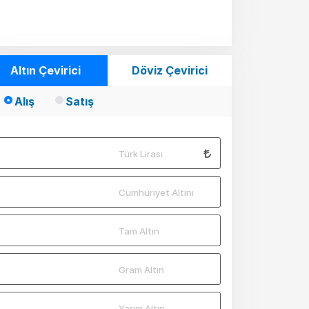
Altın Çevirici
Döviz Çevirici
Alış
Satış
Türk Lirası
Cumhuriyet Altını
Tam Altın
Gram Altın
Yarım Altın