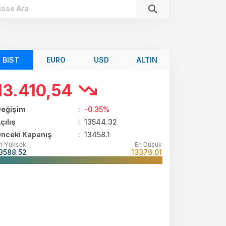
BIST
EURO
USD
ALTIN
13.410,54
eğişim
:
-0.35%
çılış
:
13544.32
nceki Kapanış
: 13458.1
n Yüksek
En Düşük
3588.52
13376.01