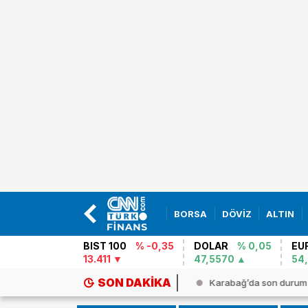
BORSA
DÖVİZ
ALTIN
BIST 100
% -0,35
DOLAR
% 0,05
EU
13.411
47,5570
54
SON DAKIKA
 DAKİKA HABERİ: Borsa günü düşüş...
Karabağ’da son durum 