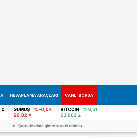
RA
HESAPLAMA ARAÇLARI
CANLI BORSA
 0
GÜMÜŞ
% -0,04
BİTCOİN
% 0,31
88,82
63.602
Şara devrime giden süreci anlattı...
AB`yi karış