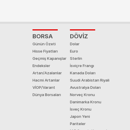
BORSA
DÖVİZ
Günün Özeti
Dolar
Hisse Fiyatları
Euro
Geçmiş Kapanışlar
Sterlin
Endeksler
İsviçre Frangı
Artan/Azalanlar
Kanada Doları
Hacmi Artanlar
Suudi Arabistan Riyali
VİOP/Varant
Avustralya Doları
Dünya Borsaları
Norveç Kronu
Danimarka Kronu
İsveç Kronu
Japon Yeni
Pariteler