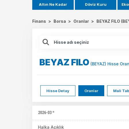
Altın Ne Kadar
Döviz Kuru
Eko
Finans
>
Borsa
>
Oranlar
>
BEYAZ FILO (BE
BEYAZ FILO
(BEYAZ) Hisse Oran
Hisse Detay
Oranlar
Mali Tab
2026-03 *
Halka Açıklık