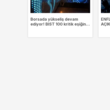
Borsada yükseliş devam
ENF
ediyor! BIST 100 kritik eşiğin
AÇI
üzerinde
enfl
Son 
enfl
ENAG