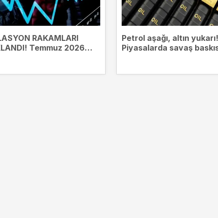
LASYON RAKAMLARI
Petrol aşağı, altın yukarı
KLANDI! Temmuz 2026
Piyasalarda savaş baskısı
asyon rakamları ne oldu?
dakika TÜİK Temmuz ayı
asyon rakamları ne oldu?
 enflasyon oranları...