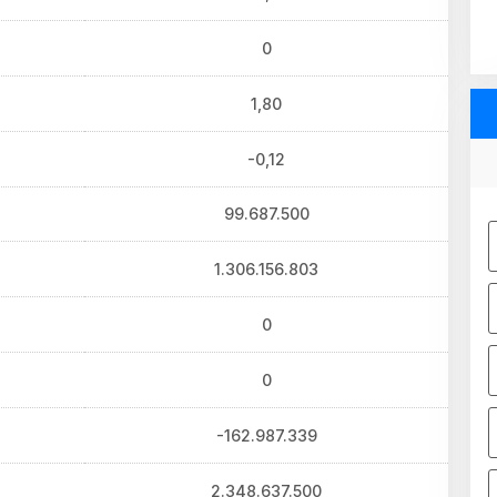
0
1,80
-0,12
99.687.500
1.306.156.803
0
0
-162.987.339
2.348.637.500