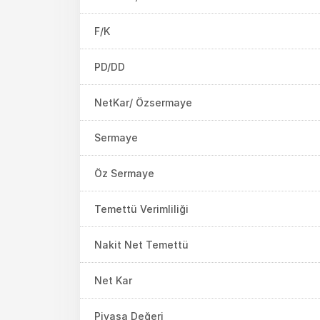
F/K
PD/DD
NetKar/ Özsermaye
Sermaye
Öz Sermaye
Temettü Verimliliği
Nakit Net Temettü
Net Kar
Piyasa Değeri