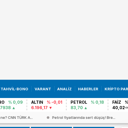
TAHVİL-BONO
VARANT
ANALİZ
HABERLER
KRİPTO PA
RO
% 0,09
ALTIN
% -0,01
PETROL
% 0,18
FAİZ
%
,7938
6.196,17
83,70
40,02
ne? CNN TÜRK A...
Petrol fiyatlarında sert düşüş! Bre...