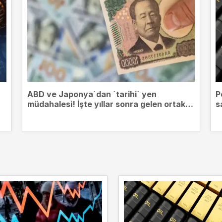
ABD ve Japonya`dan `tarihi` yen
P
müdahalesi! İşte yıllar sonra gelen ortak
s
hamlenin perde arkası...