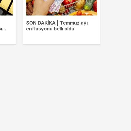
!
SON DAKİKA | Temmuz ayı
Vergi in
...
enflasyonu belli oldu
dönem! 
`Devrim n