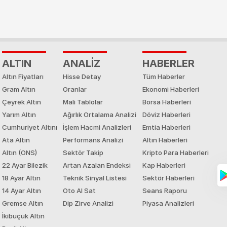
ALTIN
ANALİZ
HABERLER
Altın Fiyatları
Hisse Detay
Tüm Haberler
Gram Altın
Oranlar
Ekonomi Haberleri
Çeyrek Altın
Mali Tablolar
Borsa Haberleri
Yarım Altın
Ağırlık Ortalama Analizi
Döviz Haberleri
Cumhuriyet Altını
İşlem Hacmi Analizleri
Emtia Haberleri
Ata Altın
Performans Analizi
Altın Haberleri
Altın (ONS)
Sektör Takip
Kripto Para Haberleri
22 Ayar Bilezik
Artan Azalan Endeksi
Kap Haberleri
18 Ayar Altın
Teknik Sinyal Listesi
Sektör Haberleri
14 Ayar Altın
Oto Al Sat
Seans Raporu
Gremse Altın
Dip Zirve Analizi
Piyasa Analizleri
İkibuçuk Altın