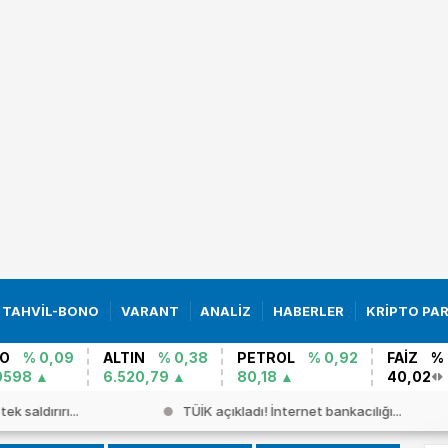
TAHVİL-BONO
VARANT
ANALİZ
HABERLER
KRİPTO PA
O
% 0,09
ALTIN
% 0,38
PETROL
% 0,92
FAİZ
% 
0598
6.520,79
80,18
40,02
k saldırırı...
TÜİK açıkladı! İnternet bankacılığı...