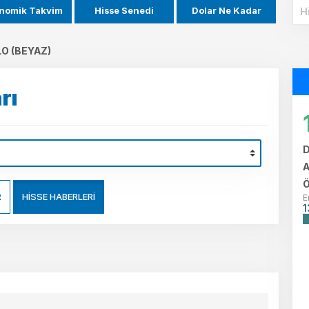
nomik Takvim
Hisse Senedi
Dolar Ne Kadar
LO (BEYAZ)
rı
D
A
Ö
R
HİSSE HABERLERİ
E
1