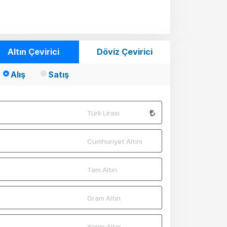
Altın Çevirici
Döviz Çevirici
Alış
Satış
Türk Lirası
Cumhuriyet Altını
Tam Altın
Gram Altın
Yarım Altın