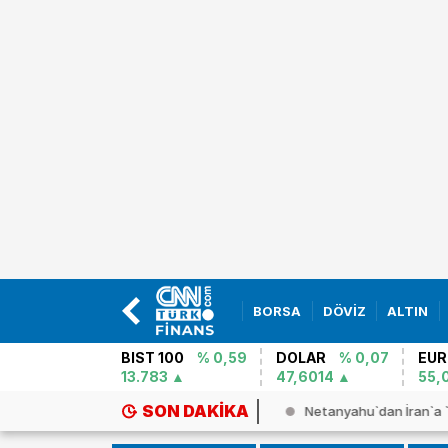
BORSA
DÖVİZ
ALTIN
BIST 100
% 0,59
DOLAR
% 0,07
EUR
13.783
47,6014
55,
SON DAKIKA
himmat` iddiaları Trump`ı kızdır...
Netanyahu`dan İran`a `te