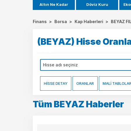
Altın Ne Kadar
Döviz Kuru
Eko
Finans
>
Borsa
>
Kap Haberleri
>
BEYAZ FI
(BEYAZ) Hisse Oranla
HİSSE DETAY
ORANLAR
MALİ TABLOLA
Tüm BEYAZ Haberler