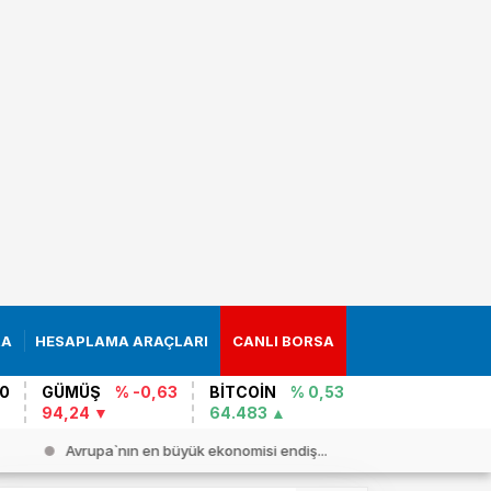
RA
HESAPLAMA ARAÇLARI
CANLI BORSA
0
GÜMÜŞ
% -0,63
BİTCOİN
% 0,53
94,24
64.483
Avrupa`nın en büyük ekonomisi endiş...
ABD`de pet