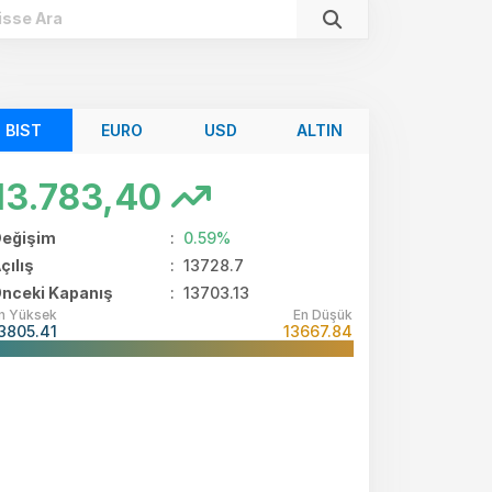
BIST
EURO
USD
ALTIN
13.783,40
eğişim
:
0.59%
çılış
:
13728.7
nceki Kapanış
: 13703.13
n Yüksek
En Düşük
3805.41
13667.84