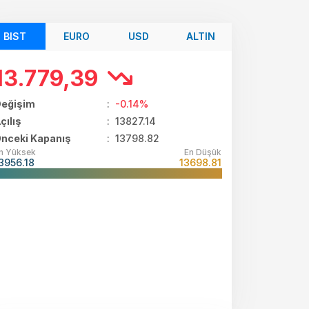
BIST
EURO
USD
ALTIN
13.779,39
eğişim
:
-0.14%
çılış
:
13827.14
nceki Kapanış
: 13798.82
n Yüksek
En Düşük
3956.18
13698.81