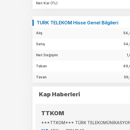
Net Kar
(TL)
TURK TELEKOM Hisse Genel Bilgileri
Alış
54,
Satış
54,
Net Değişim
1
Taban
49,
Tavan
59,
Kap Haberleri
TTKOM
***TTKOM*** TÜRK TELEKOMÜNİKASYON A.Ş