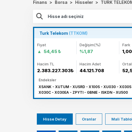
Finans
>
Borsa
>
Hisseler
>
TURK TELEKO
Turk Telekom
(TTKOM)
Fiyat
Değişim(%)
Fark
54,45 ₺
%1,87
1,00
Hacim TL
Hacim Adet
Orta
2.383.227.303₺
44.121.708
52,
Endeksler
XSANK - XUTUM - XUSRD - X100S - XU030 - X030S -
X030C - X030EA - ZPYTI - GBNIE - ISKDN - XU500
Hisse Detay
Oranlar
Mali Tablo