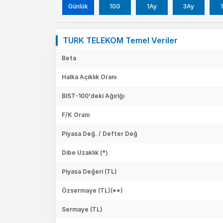
Günlük
10G
1Ay
3Ay
1
TURK TELEKOM Temel Veriler
Beta
Halka Açıklık Oranı
BIST-100'deki Ağırlğı
F/K Oranı
Piyasa Değ. / Defter Değ
Dibe Uzaklık (*)
Piyasa Değeri
(TL)
Özsermaye
(TL)(**)
Sermaye
(TL)