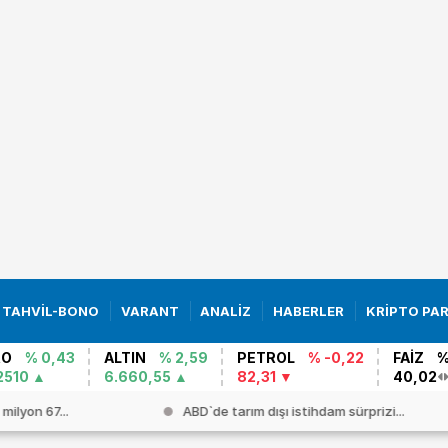
TAHVİL-BONO
VARANT
ANALİZ
HABERLER
KRİPTO PA
RO
% 0,43
ALTIN
% 2,59
PETROL
% -0,22
FAİZ
%
2510
6.660,55
82,31
40,02
 milyon 67...
ABD`de tarım dışı istihdam sürprizi...