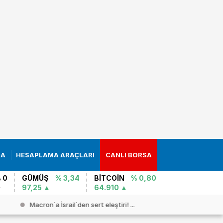
RA
HESAPLAMA ARAÇLARI
CANLI BORSA
 0
GÜMÜŞ
% 3,34
BİTCOİN
% 0,80
97,25
64.910
Macron`a İsrail`den sert eleştiri! ...
İRAN İSTİH