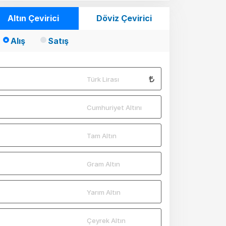
Altın Çevirici
Döviz Çevirici
Alış
Satış
Türk Lirası
Cumhuriyet Altını
Tam Altın
Gram Altın
Yarım Altın
Çeyrek Altın