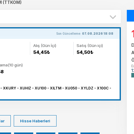
M (TTKOM)
Son Güncelleme:
07.08.2026 18:08
D
Alış (Gün İçi)
Satış (Gün içi)
54,45₺
54,50₺
A
Ö
lama(10 gün)
E
1
58
 XKURY - XUHIZ - XU100 - XILTM - XU050 - XYLDZ - X100C -
lar
Hisse Haberleri