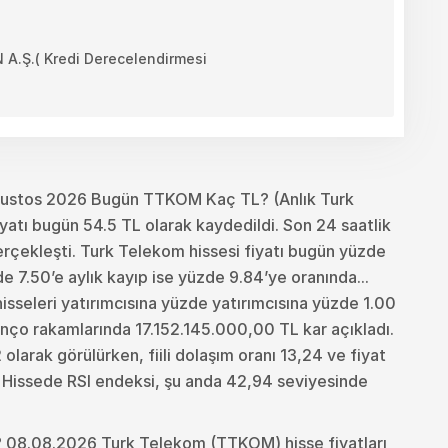
Ş.( Kredi Derecelendirmesi
ğustos 2026 Bugün TTKOM Kaç TL? (Anlık Turk
atı bugün 54.5 TL olarak kaydedildi. Son 24 saatlik
rçekleşti. Turk Telekom hissesi fiyatı bugün yüzde
e 7.50’e aylık kayıp ise yüzde 9.84’ye oranında...
 hisseleri yatırımcısına yüzde yatırımcısına yüzde 1.00
anço rakamlarında 17.152.145.000,00 TL kar açıkladı.
larak görülürken, fiili dolaşım oranı 13,24 ve fiyat
. Hissede RSI endeksi, şu anda 42,94 seviyesinde
 08.08.2026 Turk Telekom (TTKOM) hisse fiyatları