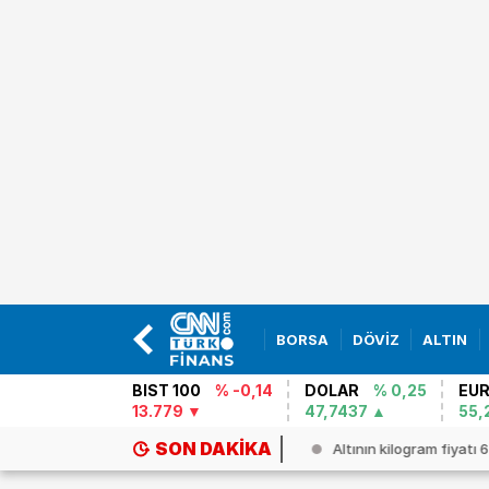
BORSA
DÖVİZ
ALTIN
BIST 100
% -0,14
DOLAR
% 0,25
EU
13.779
47,7437
55,
SON DAKIKA
n`da rejimi devirme planı çöktü!...
Altının kilogram fiyatı 6