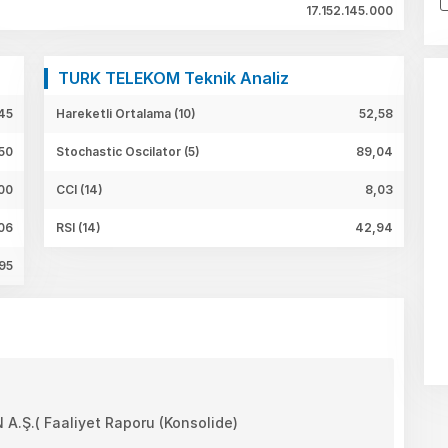
17.152.145.000
TURK TELEKOM Teknik Analiz
45
Hareketli Ortalama (10)
52,58
50
Stochastic Oscilator (5)
89,04
,00
CCI (14)
8,03
06
RSI (14)
42,94
95
.( Faaliyet Raporu (Konsolide)