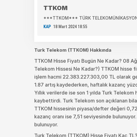
TTKOM
***TTKOM*** TÜRK TELEKOMÜNİKASYON A.
KAP
18 Mart 2024 18:55
Turk Telekom (TTKOM) Hakkında
TTKOM Hisse Fiyatı Bugün Ne Kadar? 08 A
Telekom Hissesi Ne Kadar?) TTKOM hisse fiy
işlem hacmi 22.383.227.303,00 TL olarak ge
1.87 artış kaydederken, haftalık kazanç yüzd
Yıllık verilerde ise son 1 yılda Turk Telekom
kaybettirdi. Turk Telekom son açıklanan bil
TTKOM hissesinin piyasa/defter değeri 0,72 o
kazanç oranı ise 7,51 seviyesinde bulunuyor
bulunuyor.
Turk Telekom (TTKOM) Hisse Fiyatı Kaç TL?