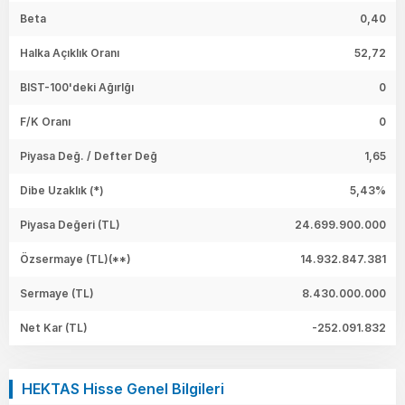
Beta
0,40
Halka Açıklık Oranı
52,72
BIST-100'deki Ağırlğı
0
F/K Oranı
0
Piyasa Değ. / Defter Değ
1,65
Dibe Uzaklık (*)
5,43%
Piyasa Değeri
(TL)
24.699.900.000
Özsermaye
(TL)(**)
14.932.847.381
Sermaye
(TL)
8.430.000.000
Net Kar
(TL)
-252.091.832
HEKTAS Hisse Genel Bilgileri