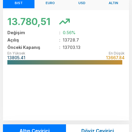
BIST
EURO
USD
ALTIN
13.780,51
Değişim
:
0.56%
Açılış
:
13728.7
Önceki Kapanış
: 13703.13
En Yüksek
En Düşük
13805.41
13667.84
Altın Çevirici
Döviz Çevirici