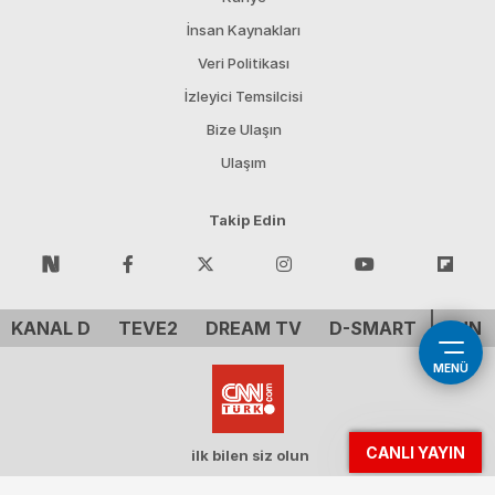
İnsan Kaynakları
Veri Politikası
İzleyici Temsilcisi
Bize Ulaşın
Ulaşım
Takip Edin
KANAL D
TEVE2
DREAM TV
D-SMART
CNN 
MENÜ
CANLI YAYIN
ilk bilen siz olun
Demirören Tv Holding A.Ş. - CNN ™ CNN Inc. A WarnerMedia Company. All