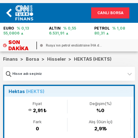
CANLI BORSA
EURO
% 0,13
ALTIN
% 0,55
PETROL
% 1,08
55,0806
6.531,91
80,31
SON
...
Rusya`nın petrol endüstrisine İHA d...
DAKIKA
Finans
>
Borsa
>
Hisseler
>
HEKTAS (HEKTS)
Hektas
(HEKTS)
Fiyat
Değişim(%)
2,91 ₺
%0
Fark
Alış (Gün İçi)
0
2,91₺