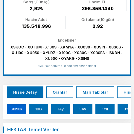
Satış (Gün içi)
Hacim TL
2,92₺
396.859.144₺
Hacim Adet
Ortalama(10 gün)
135.548.996
2,92
Endeksler
XSKOC - XUTUM - X100S - XKMYA - XU030 - XUSIN - X030S -
XU100 - XU050 - XYLDZ - X100C - X030C - X030EA - ISKDN -
XU500 - OYAKG - XSINS
Son Güncelleme:
06:08:2026 13:53
Hisse Detay
Oranlar
Mali Tablolar
Hisse
Günlük
10G
1Ay
3Ay
1Yıl
3Yıl
HEKTAS Temel Veriler