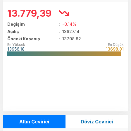
13.779,39
Değişim
:
-0.14%
Açılış
:
13827.14
Önceki Kapanış
: 13798.82
En Yüksek
En Düşük
13956.18
13698.81
Altın Çevirici
Döviz Çevirici