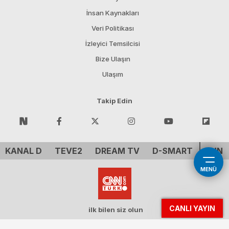
İnsan Kaynakları
Veri Politikası
İzleyici Temsilcisi
Bize Ulaşın
Ulaşım
Takip Edin
KANAL D
TEVE2
DREAM TV
D-SMART
CNN 
MENÜ
CANLI YAYIN
ilk bilen siz olun
Demirören Tv Holding A.Ş. - CNN ™ CNN Inc. A WarnerMedia Company. All