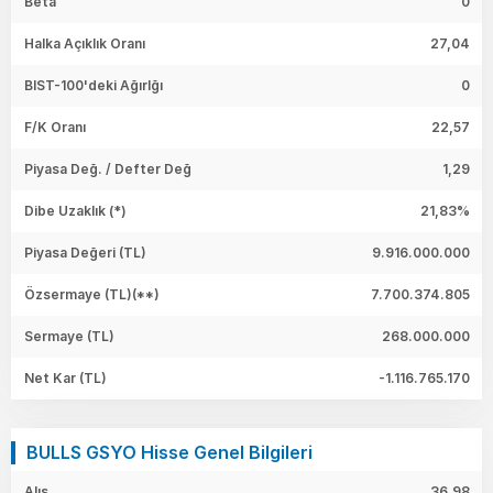
Beta
0
Halka Açıklık Oranı
27,04
BIST-100'deki Ağırlğı
0
F/K Oranı
22,57
Piyasa Değ. / Defter Değ
1,29
Dibe Uzaklık (*)
21,83%
Piyasa Değeri
(TL)
9.916.000.000
Özsermaye
(TL)(**)
7.700.374.805
Sermaye
(TL)
268.000.000
Net Kar
(TL)
-1.116.765.170
BULLS GSYO Hisse Genel Bilgileri
Alış
36,98