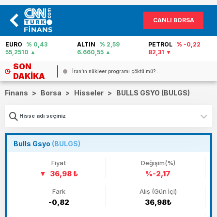
CANLI BORSA
EURO
% 0,43
ALTIN
% 2,59
PETROL
% -0,22
55,2510
6.660,55
82,31
SON
İran’ın nükleer programı çöktü mü?...
DAKIKA
Finans
>
Borsa
>
Hisseler
>
BULLS GSYO (BULGS)
Bulls Gsyo
(BULGS)
Fiyat
Değişim(%)
36,98 ₺
%-2,17
Fark
Alış (Gün İçi)
-0,82
36,98₺