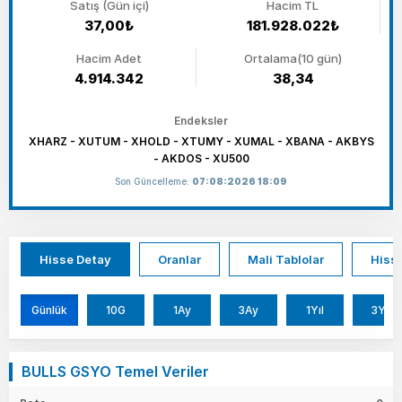
Satış (Gün içi)
Hacim TL
37,00₺
181.928.022₺
Hacim Adet
Ortalama(10 gün)
4.914.342
38,34
Endeksler
XHARZ - XUTUM - XHOLD - XTUMY - XUMAL - XBANA - AKBYS
- AKDOS - XU500
Son Güncelleme:
07:08:2026 18:09
Hisse Detay
Oranlar
Mali Tablolar
Hisse
Günlük
10G
1Ay
3Ay
1Yıl
3Yıl
BULLS GSYO Temel Veriler