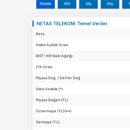
Günlük
10G
1Ay
3Ay
1
NETAS TELEKOM. Temel Veriler
Beta
Halka Açıklık Oranı
BIST-100'deki Ağırlğı
F/K Oranı
Piyasa Değ. / Defter Değ
Dibe Uzaklık (*)
Piyasa Değeri
(TL)
Özsermaye
(TL)(**)
Sermaye
(TL)