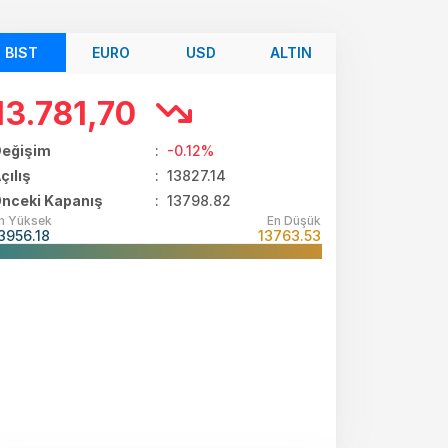
BIST
EURO
USD
ALTIN
13.781,70
eğişim
:
-0.12%
çılış
:
13827.14
nceki Kapanış
: 13798.82
n Yüksek
En Düşük
3956.18
13763.53