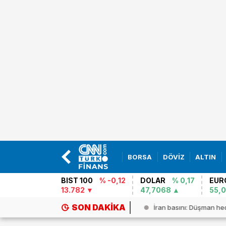
BORSA
DÖVİZ
ALTIN
BIST 100
% -0,12
DOLAR
% 0,17
EUR
13.782
47,7068
55,
SON DAKIKA
 DAKİKA HABERİ: Trump: İran`la a...
İran basını: Düşman hed