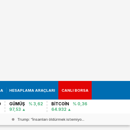
RA
HESAPLAMA ARAÇLARI
CANLI BORSA
0
GÜMÜŞ
% 3,62
BİTCOİN
% 0,36
97,53
64.932
Trump: “İnsanları öldürmek istemiyo...
Şam`da bom