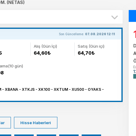
M. (NETAS)
Son Güncelleme:
07.08.2026 12:11
D
Alış (Gün İçi)
Satış (Gün içi)
5
64,60₺
64,70₺
A
Ö
lama(10 gün)
E
1
98
 - XBANA - XTKJS - XK100 - XKTUM - XU500 - OYAKS -
lar
Hisse Haberleri