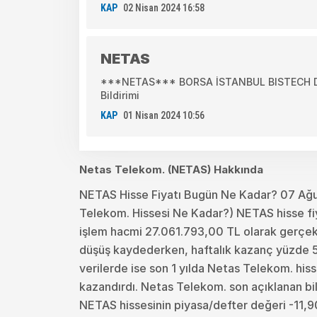
KAP
02 Nisan 2024 16:58
NETAS
***NETAS*** BORSA İSTANBUL BISTECH DE
Bildirimi
KAP
01 Nisan 2024 10:56
Netas Telekom. (NETAS) Hakkında
NETAS Hisse Fiyatı Bugün Ne Kadar? 07 Ağ
Telekom. Hissesi Ne Kadar?) NETAS hisse fiy
işlem hacmi 27.061.793,00 TL olarak gerçekl
düşüş kaydederken, haftalık kazanç yüzde 5.1
verilerde ise son 1 yılda Netas Telekom. hiss
kazandırdı. Netas Telekom. son açıklanan bi
NETAS hissesinin piyasa/defter değeri -11,90 