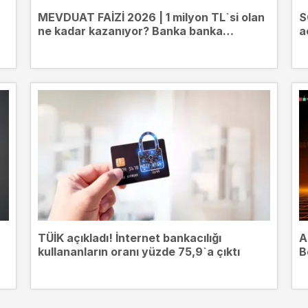
MEVDUAT FAİZİ 2026 | 1 milyon TL`si olan
S
ne kadar kazanıyor? Banka banka
a
mevduat getirileri
TÜİK açıkladı! İnternet bankacılığı
A
kullananların oranı yüzde 75,9`a çıktı
B