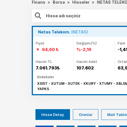
Finans
>
Borsa
>
Hisseler
>
NETAS TELEKO
Netas Telekom.
(NETAS)
Fiyat
Değişim(%)
Fark
64,60 ₺
%-2,19
-1,4
Hacim TL
Hacim Adet
Orta
7.061.793₺
107.802
63,
Endeksler
XSIST - XUTUM - XUTEK - XKURY - XTUMY - XBLSM
YAPKS
Hisse Detay
Oranlar
Mali Tablo