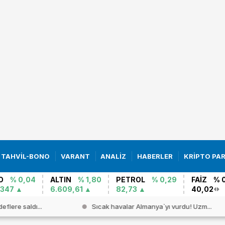
TAHVİL-BONO
VARANT
ANALİZ
HABERLER
KRİPTO PA
O
% 0,04
ALTIN
% 1,80
PETROL
% 0,29
FAİZ
% 
0347
6.609,61
82,73
40,02
eflere saldı...
Sıcak havalar Almanya`yı vurdu! Uzm...