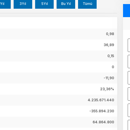
Yıl
3Yıl
5Yıl
Bu Yıl
Tümü
0,98
36,89
0,15
0
-11,90
23,36%
4.235.671.440
-355.894.230
64.864.800