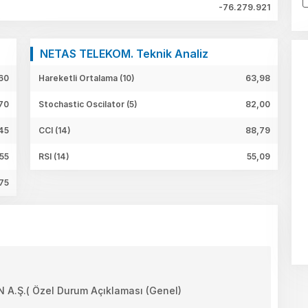
-76.279.921
NETAS TELEKOM. Teknik Analiz
60
Hareketli Ortalama (10)
63,98
70
Stochastic Oscilator (5)
82,00
,45
CCI (14)
88,79
55
RSI (14)
55,09
75
Ş.( Özel Durum Açıklaması (Genel)