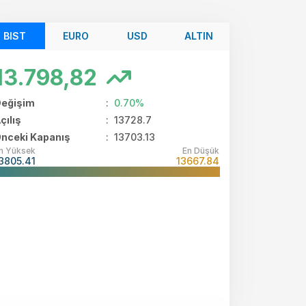
BIST
EURO
USD
ALTIN
13.798,82
eğişim
:
0.70%
çılış
:
13728.7
nceki Kapanış
: 13703.13
n Yüksek
En Düşük
3805.41
13667.84