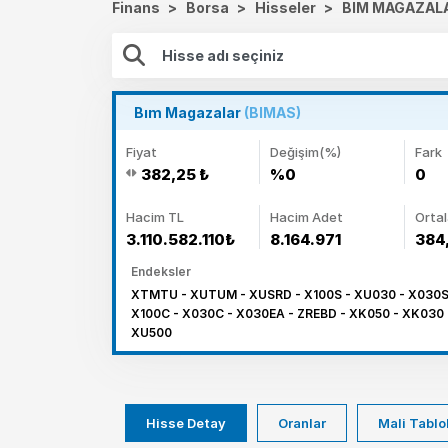
Finans
>
Borsa
>
Hisseler
>
BIM MAGAZALA
Bım Magazalar
(BIMAS)
Fiyat
Değişim(%)
Fark
382,25 ₺
%0
0
Hacim TL
Hacim Adet
Orta
3.110.582.110₺
8.164.971
384
Endeksler
XTMTU - XUTUM - XUSRD - X100S - XU030 - X030S 
X100C - X030C - X030EA - ZREBD - XK050 - XK030
XU500
Hisse Detay
Oranlar
Mali Tablo