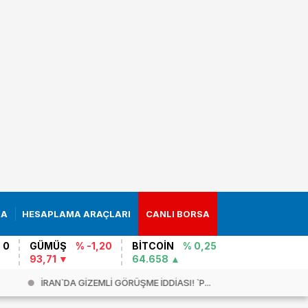
RA
HESAPLAMA ARAÇLARI
CANLI BORSA
 0
GÜMÜŞ
% -1,20
BİTCOİN
% 0,25
93,71
64.658
İRAN`DA GİZEMLİ GÖRÜŞME İDDİASI! `P...
SON DAKİK