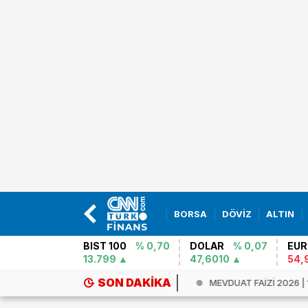
BORSA
DÖVİZ
ALTIN
BIST 100
% 0,70
DOLAR
% 0,07
EUR
13.799
47,6010
54,
SON DAKIKA
 gün paniği! Suriye`de bankaları...
MEVDUAT FAİZİ 2026 | 1 