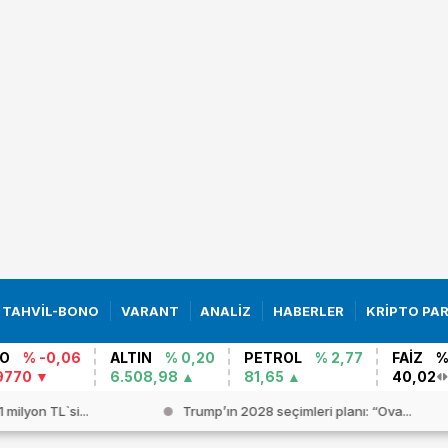
TAHVİL-BONO
VARANT
ANALİZ
HABERLER
KRİPTO PA
O
% -0,06
ALTIN
% 0,20
PETROL
% 2,77
FAİZ
%
9770
6.508,98
81,65
40,02
milyon TL`si...
Trump’ın 2028 seçimleri planı: “Ova...