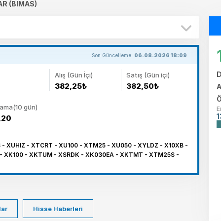
R (BIMAS)
Son Güncelleme:
06.08.2026 18:09
D
Alış (Gün İçi)
Satış (Gün içi)
382,25₺
382,50₺
A
Ö
lama(10 gün)
E
1
,20
- XUHIZ - XTCRT - XU100 - XTM25 - XU050 - XYLDZ - X10XB -
 - XK100 - XKTUM - XSRDK - XK030EA - XKTMT - XTM25S -
lar
Hisse Haberleri