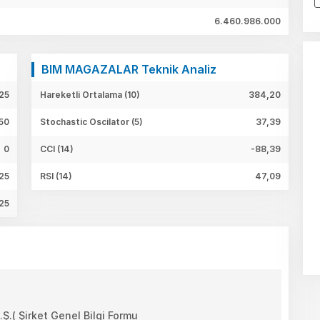
6.460.986.000
BIM MAGAZALAR Teknik Analiz
25
Hareketli Ortalama (10)
384,20
50
Stochastic Oscilator (5)
37,39
0
CCI (14)
-88,39
25
RSI (14)
47,09
25
( Şirket Genel Bilgi Formu