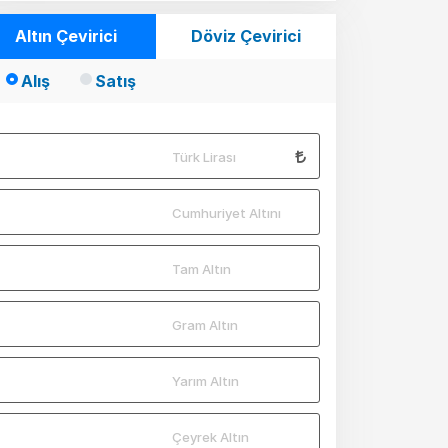
Altın Çevirici
Döviz Çevirici
Alış
Satış
Türk Lirası
Cumhuriyet Altını
Tam Altın
Gram Altın
Yarım Altın
Çeyrek Altın