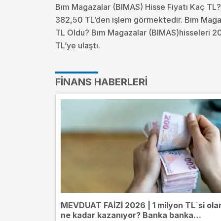
Bım Magazalar (BIMAS) Hisse Fiyatı Kaç TL?
382,50 TL’den işlem görmektedir. Bım Magaz
TL Oldu?
Bım Magazalar (BIMAS)hisseleri 20
TL’ye ulaştı.
FINANS HABERLERI
MEVDUAT FAİZİ 2026 | 1 milyon TL`si ola
ne kadar kazanıyor? Banka banka