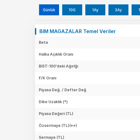
Günlük
10G
1Ay
3Ay
1
BIM MAGAZALAR Temel Veriler
Beta
Halka Açıklık Oranı
BIST-100'deki Ağırlğı
F/K Oranı
Piyasa Değ. / Defter Değ
Dibe Uzaklık (*)
Piyasa Değeri
(TL)
Özsermaye
(TL)(**)
Sermaye
(TL)