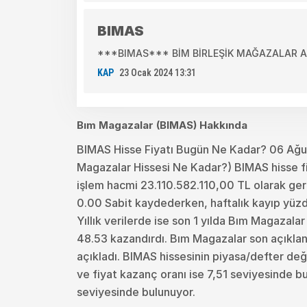
BIMAS
***BIMAS*** BİM BİRLEŞİK MAĞAZALAR A.Ş.
KAP
23 Ocak 2024 13:31
Bım Magazalar (BIMAS) Hakkında
BIMAS Hisse Fiyatı Bugün Ne Kadar? 06 Ağ
Magazalar Hissesi Ne Kadar?) BIMAS hisse fi
işlem hacmi 23.110.582.110,00 TL olarak ger
0.00 Sabit kaydederken, haftalık kayıp yüzde
Yıllık verilerde ise son 1 yılda Bım Magazala
48.53 kazandırdı. Bım Magazalar son açıkla
açıkladı. BIMAS hissesinin piyasa/defter değe
ve fiyat kazanç oranı ise 7,51 seviyesinde b
seviyesinde bulunuyor.