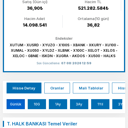
Satış (Gün içi)
Hacim TL
36,90₺
521.282.584₺
Hacim Adet
Ortalama(10 gün)
14.098.541
36,82
Endeksler
XUTUM - XUSRD - XYUZO - X100S - XBANK - XKURY - XU100 -
XUMAL - XU050 - XYLDZ - XLBNK - X100C - XELOT - XELOS -
XELOC - GBNIE - ISKDN - XUGRA - AKDOS - XU500 - HALKS
Son Güncelleme:
07:08:2026 12:59
Hisse Detay
Oranlar
Mali Tablolar
Hisse
Günlük
10G
1Ay
3Ay
1Yıl
3Yıl
T. HALK BANKASI Temel Veriler