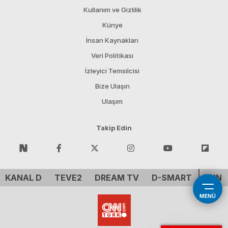
Kullanım ve Gizlilik
Künye
İnsan Kaynakları
Veri Politikası
İzleyici Temsilcisi
Bize Ulaşın
Ulaşım
Takip Edin
KANAL D
TEVE2
DREAM TV
D-SMART
CNN 
MENÜ