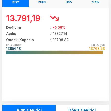
BIST
EURO
USD
ALTIN
13.791,19
Değişim
:
-0.06%
Açılış
:
13827.14
Önceki Kapanış
: 13798.82
En Yüksek
En Düşük
13956.18
13763.53
Altın Çevirici
Döviz Çevirici