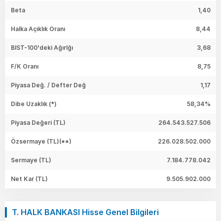
Beta
1,40
Halka Açıklık Oranı
8,44
BIST-100'deki Ağırlğı
3,68
F/K Oranı
8,75
Piyasa Değ. / Defter Değ
1,17
Dibe Uzaklık (*)
58,34%
Piyasa Değeri
(TL)
264.543.527.506
Özsermaye
(TL)(**)
226.028.502.000
Sermaye
(TL)
7.184.778.042
Net Kar
(TL)
9.505.902.000
T. HALK BANKASI Hisse Genel Bilgileri