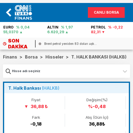
CANLI BORSA
EURO
% 0,04
ALTIN
% 1,97
PETROL
% -0,22
55,0370
6.620,29
82,31
SON
Brent petrol yeniden 83 doları aştı...
DAKIKA
Finans
>
Borsa
>
Hisseler
>
T. HALK BANKASI (HALKB)
T. Halk Bankası
(HALKB)
Fiyat
Değişim(%)
36,88 ₺
%-0,48
Fark
Alış (Gün İçi)
-0,18
36,88₺