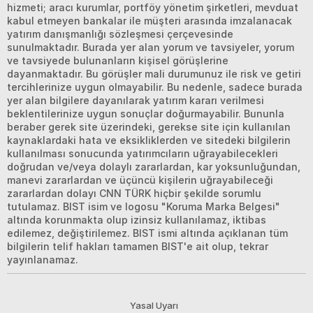
hizmeti; aracı kurumlar, portföy yönetim şirketleri, mevduat
kabul etmeyen bankalar ile müşteri arasında imzalanacak
yatırım danışmanlığı sözleşmesi çerçevesinde
sunulmaktadır. Burada yer alan yorum ve tavsiyeler, yorum
ve tavsiyede bulunanların kişisel görüşlerine
dayanmaktadır. Bu görüşler mali durumunuz ile risk ve getiri
tercihlerinize uygun olmayabilir. Bu nedenle, sadece burada
yer alan bilgilere dayanılarak yatırım kararı verilmesi
beklentilerinize uygun sonuçlar doğurmayabilir. Bununla
beraber gerek site üzerindeki, gerekse site için kullanılan
kaynaklardaki hata ve eksikliklerden ve sitedeki bilgilerin
kullanılması sonucunda yatırımcıların uğrayabilecekleri
doğrudan ve/veya dolaylı zararlardan, kar yoksunluğundan,
manevi zararlardan ve üçüncü kişilerin uğrayabileceği
zararlardan dolayı CNN TÜRK hiçbir şekilde sorumlu
tutulamaz. BIST isim ve logosu "Koruma Marka Belgesi"
altında korunmakta olup izinsiz kullanılamaz, iktibas
edilemez, değiştirilemez. BIST ismi altında açıklanan tüm
bilgilerin telif hakları tamamen BIST'e ait olup, tekrar
yayınlanamaz.
Yasal Uyarı