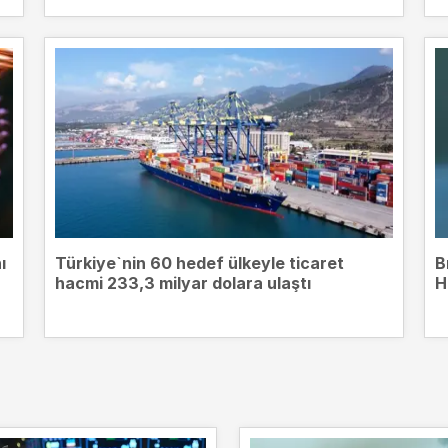
ı
Türkiye`nin 60 hedef ülkeyle ticaret
B
hacmi 233,3 milyar dolara ulaştı
H