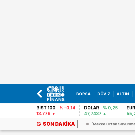
BORSA
DÖVİZ
ALTIN
BIST 100
% -0,14
DOLAR
% 0,25
EU
13.779
47,7437
55,
SON DAKIKA
ing 737 MAX uçakları için kritik...
`Mekke Ortak Savunma 