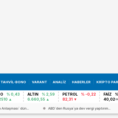
TAHVİL-BONO
VARANT
ANALİZ
HABERLER
KRİPTO PA
RO
% 0,43
ALTIN
% 2,59
PETROL
% -0,22
FAİZ
%
2510
6.660,55
82,31
40,02
Anlaşması` dün...
ABD`den Rusya`ya dev vergi yaptırım...