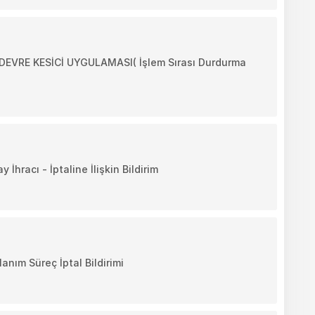
VRE KESİCİ UYGULAMASI( İşlem Sırası Durdurma
racı - İptaline İlişkin Bildirim
ım Süreç İptal Bildirimi