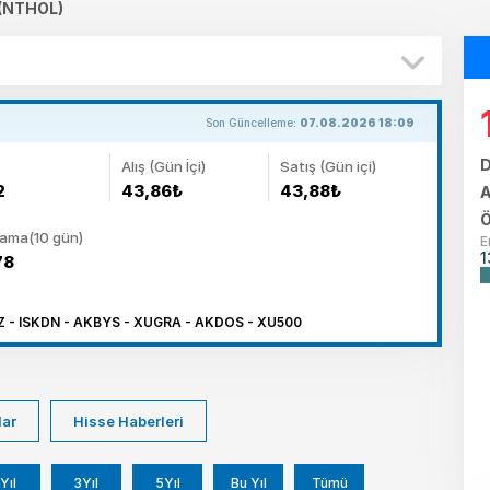
(NTHOL)
Son Güncelleme:
07.08.2026 18:09
D
Alış (Gün İçi)
Satış (Gün içi)
2
43,86₺
43,88₺
A
Ö
lama(10 gün)
E
1
78
 - ISKDN - AKBYS - XUGRA - AKDOS - XU500
lar
Hisse Haberleri
Yıl
3Yıl
5Yıl
Bu Yıl
Tümü