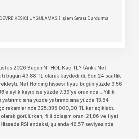
VRE KESİCİ UYGULAMASI( İşlem Sırası Durdurma
ustos 2026 Bugün NTHOL Kaç TL? (Anlık Net
tı bugün 43.88 TL olarak kaydedildi. Son 24 saatlik
kleşti. Net Holdıng hissesi fiyatı bugün yüzde 3.56
e aylık kayıp ise yüzde 7.39’ye oranında... Yıllık
ri yatırımcısına yüzde yatırımcısına yüzde 13.54
nço rakamlarında 325.395.000,00 TL kar açıkladı.
larak görülürken, fiili dolaşım oranı 21,86 ve fiyat
. Hissede RSI endeksi, şu anda 46,57 seviyesinde