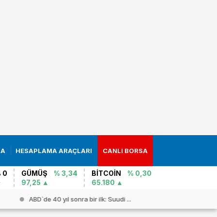
RA
HESAPLAMA ARAÇLARI
CANLI BORSA
 0
GÜMÜŞ
% 3,34
BİTCOİN
% 0,30
97,25
65.180
ABD`de 40 yıl sonra bir ilk: Suudi ...
Çin`den “İs