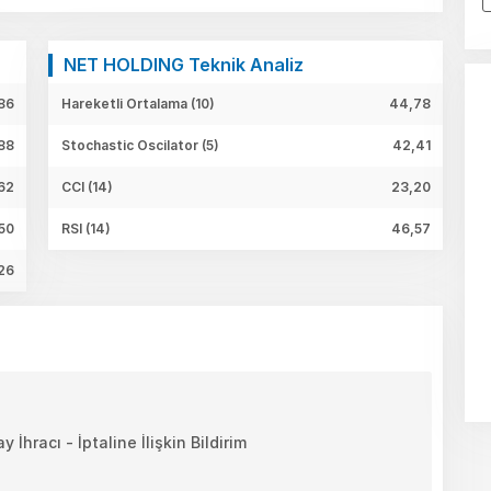
NET HOLDING Teknik Analiz
86
Hareketli Ortalama (10)
44,78
88
Stochastic Oscilator (5)
42,41
,62
CCI (14)
23,20
50
RSI (14)
46,57
26
racı - İptaline İlişkin Bildirim