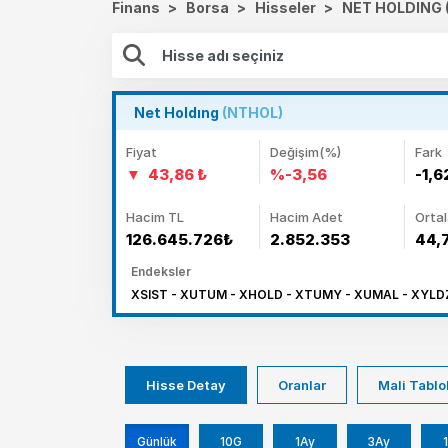
Finans
>
Borsa
>
Hisseler
>
NET HOLDING 
Net Holdıng
(NTHOL)
Fiyat
Değişim(%)
Fark
43,86 ₺
%-3,56
-1,6
Hacim TL
Hacim Adet
Orta
126.645.726₺
2.852.353
44,
Endeksler
XSIST - XUTUM - XHOLD - XTUMY - XUMAL - XYLDZ
Hisse Detay
Oranlar
Mali Tablo
Günlük
10G
1Ay
3Ay
1