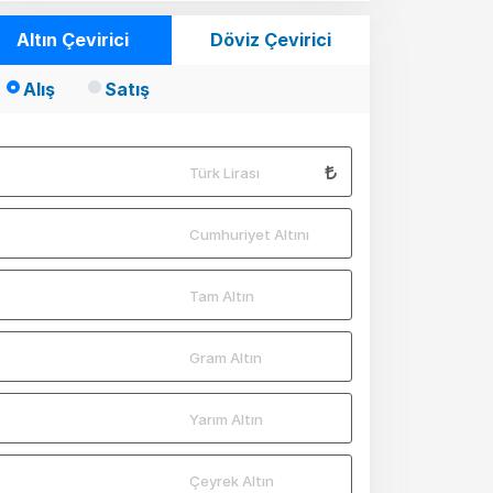
Altın Çevirici
Döviz Çevirici
Alış
Satış
Türk Lirası
Cumhuriyet Altını
Tam Altın
Gram Altın
Yarım Altın
Çeyrek Altın