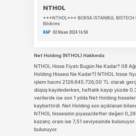
NTHOL
***NTHOL*** BORSA İSTANBUL BISTECH DE
Bildirimi
KAP
02 Nisan 2024 16:58
Net Holdıng (NTHOL) Hakkında
NTHOL Hisse Fiyatı Bugün Ne Kadar? 08 Ağ
Holdıng Hissesi Ne Kadar?) NTHOL hisse fiya
işlem hacmi 2126.645.726,00 TL olarak gerçe
düşüş kaydederken, haftalık kayıp yüzde 0.36’
verilerde ise son 1 yılda Net Holdıng hissele
kaybettirdi. Net Holdıng son açıklanan bila
NTHOL hissesinin piyasa/defter değeri 0,26 o
kazanç oranı ise 7,51 seviyesinde bulunuyor
bulunuyor.