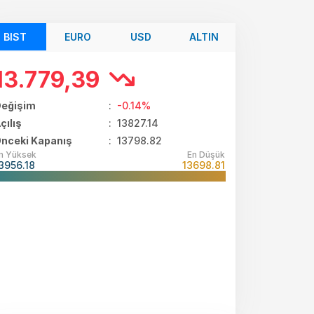
BIST
EURO
USD
ALTIN
13.779,39
eğişim
:
-0.14%
çılış
:
13827.14
nceki Kapanış
: 13798.82
n Yüksek
En Düşük
3956.18
13698.81