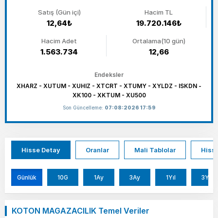
Satış (Gün içi)
Hacim TL
12,64₺
19.720.146₺
Hacim Adet
Ortalama(10 gün)
1.563.734
12,66
Endeksler
XHARZ - XUTUM - XUHIZ - XTCRT - XTUMY - XYLDZ - ISKDN -
XK100 - XKTUM - XU500
Son Güncelleme:
07:08:2026 17:59
Hisse Detay
Oranlar
Mali Tablolar
Hisse
Günlük
10G
1Ay
3Ay
1Yıl
3Yıl
KOTON MAGAZACILIK Temel Veriler