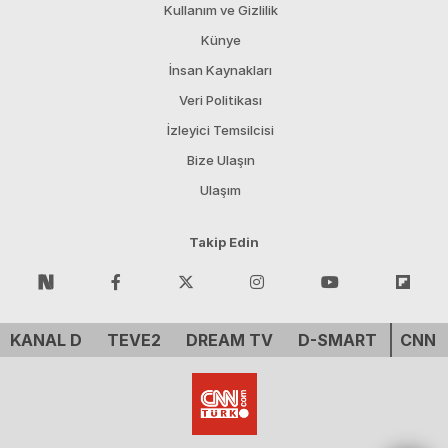
Kullanım ve Gizlilik
Künye
İnsan Kaynakları
Veri Politikası
İzleyici Temsilcisi
Bize Ulaşın
Ulaşım
Takip Edin
KANAL D
TEVE2
DREAM TV
D-SMART
CNN 