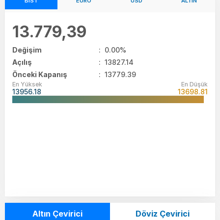
BIST
EURO
USD
ALTIN
13.779,39
Değişim
:
0.00%
Açılış
:
13827.14
Önceki Kapanış
: 13779.39
En Yüksek
En Düşük
13956.18
13698.81
Altın Çevirici
Döviz Çevirici