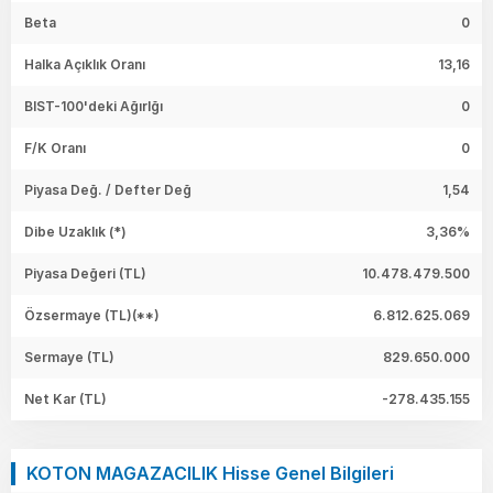
Beta
0
Halka Açıklık Oranı
13,16
BIST-100'deki Ağırlğı
0
F/K Oranı
0
Piyasa Değ. / Defter Değ
1,54
Dibe Uzaklık (*)
3,36%
Piyasa Değeri
(TL)
10.478.479.500
Özsermaye
(TL)(**)
6.812.625.069
Sermaye
(TL)
829.650.000
Net Kar
(TL)
-278.435.155
KOTON MAGAZACILIK Hisse Genel Bilgileri