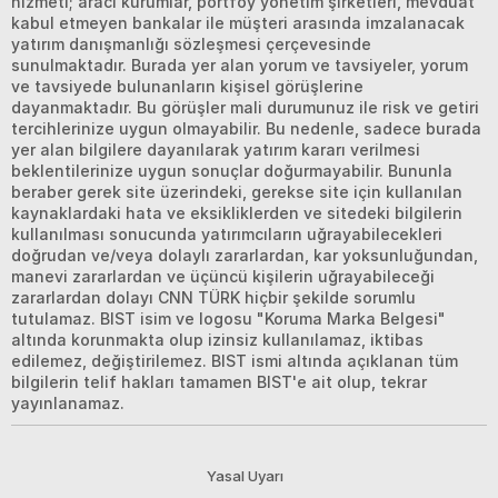
hizmeti; aracı kurumlar, portföy yönetim şirketleri, mevduat
kabul etmeyen bankalar ile müşteri arasında imzalanacak
yatırım danışmanlığı sözleşmesi çerçevesinde
sunulmaktadır. Burada yer alan yorum ve tavsiyeler, yorum
ve tavsiyede bulunanların kişisel görüşlerine
dayanmaktadır. Bu görüşler mali durumunuz ile risk ve getiri
tercihlerinize uygun olmayabilir. Bu nedenle, sadece burada
yer alan bilgilere dayanılarak yatırım kararı verilmesi
beklentilerinize uygun sonuçlar doğurmayabilir. Bununla
beraber gerek site üzerindeki, gerekse site için kullanılan
kaynaklardaki hata ve eksikliklerden ve sitedeki bilgilerin
kullanılması sonucunda yatırımcıların uğrayabilecekleri
doğrudan ve/veya dolaylı zararlardan, kar yoksunluğundan,
manevi zararlardan ve üçüncü kişilerin uğrayabileceği
zararlardan dolayı CNN TÜRK hiçbir şekilde sorumlu
tutulamaz. BIST isim ve logosu "Koruma Marka Belgesi"
altında korunmakta olup izinsiz kullanılamaz, iktibas
edilemez, değiştirilemez. BIST ismi altında açıklanan tüm
bilgilerin telif hakları tamamen BIST'e ait olup, tekrar
yayınlanamaz.
Yasal Uyarı