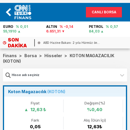
CANLI BORSA
EURO
% 0,01
ALTIN
% -0,14
PETROL
% 0,57
55,1910
6.651,31
84,03
SON
ABD Hazine Bakanı: 2 yıla Hürmüz ön...
DAKIKA
Finans
>
Borsa
>
Hisseler
>
KOTON MAGAZACILIK
(KOTON)
Koton Magazacılık
(KOTON)
Fiyat
Değişim(%)
12,63 ₺
%0,40
Fark
Alış (Gün İçi)
0,05
12,63₺