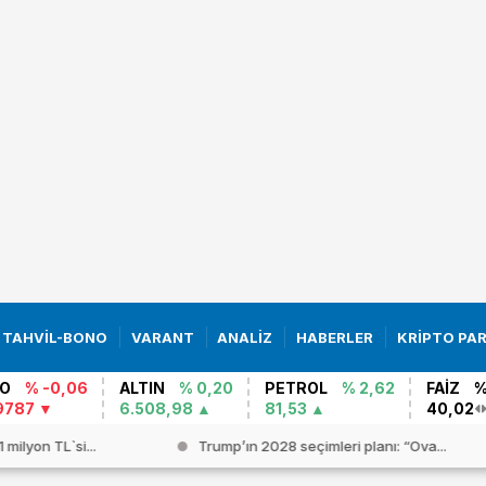
TAHVİL-BONO
VARANT
ANALİZ
HABERLER
KRİPTO PA
O
% -0,06
ALTIN
% 0,20
PETROL
% 2,62
FAİZ
%
9787
6.508,98
81,53
40,02
milyon TL`si...
Trump’ın 2028 seçimleri planı: “Ova...