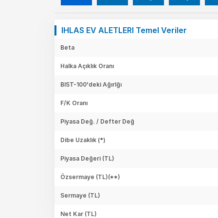
IHLAS EV ALETLERI Temel Veriler
Beta
Halka Açıklık Oranı
BIST-100'deki Ağırlğı
F/K Oranı
Piyasa Değ. / Defter Değ
Dibe Uzaklık (*)
Piyasa Değeri
(TL)
Özsermaye
(TL)(**)
Sermaye
(TL)
Net Kar
(TL)