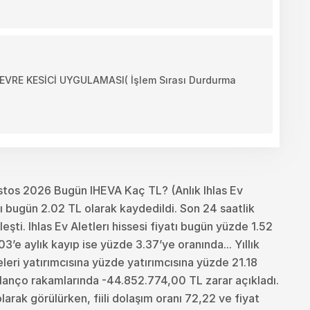
RE KESİCİ UYGULAMASI( İşlem Sırası Durdurma
tos 2026 Bugün IHEVA Kaç TL? (Anlık Ihlas Ev
tı bugün 2.02 TL olarak kaydedildi. Son 24 saatlik
ti. Ihlas Ev Aletlerı hissesi fiyatı bugün yüzde 1.52
’e aylık kayıp ise yüzde 3.37’ye oranında... Yıllık
sseleri yatırımcısına yüzde yatırımcısına yüzde 21.18
bilanço rakamlarında -44.852.774,00 TL zarar açıkladı.
arak görülürken, fiili dolaşım oranı 72,22 ve fiyat