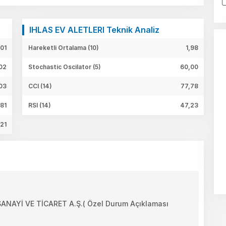
IHLAS EV ALETLERI Teknik Analiz
,01
Hareketli Ortalama (10)
1,98
02
Stochastic Oscilator (5)
60,00
03
CCI (14)
77,78
,81
RSI (14)
47,23
,21
NAYİ VE TİCARET A.Ş.( Özel Durum Açıklaması