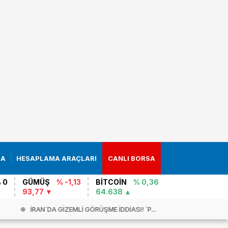
RA
HESAPLAMA ARAÇLARI
CANLI BORSA
 0
GÜMÜŞ
% -1,13
BİTCOİN
% 0,36
93,77
64.638
İRAN`DA GİZEMLİ GÖRÜŞME İDDİASI! `P...
SON DAKİK