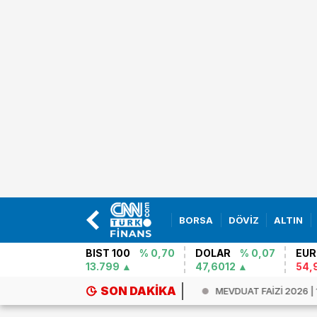
BORSA
DÖVİZ
ALTIN
BIST 100
% 0,70
DOLAR
% 0,07
EUR
13.799
47,6012
54,
SON DAKIKA
 gün paniği! Suriye`de bankaları...
MEVDUAT FAİZİ 2026 | 1 