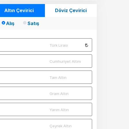
Altın Çevirici
Döviz Çevirici
Alış
Satış
Türk Lirası
Cumhuriyet Altını
Tam Altın
Gram Altın
Yarım Altın
Çeyrek Altın