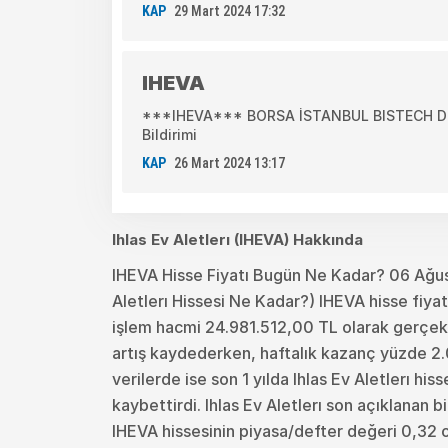
KAP
29 Mart 2024 17:32
IHEVA
***IHEVA*** BORSA İSTANBUL BISTECH DEV
Bildirimi
KAP
26 Mart 2024 13:17
Ihlas Ev Aletlerı (IHEVA) Hakkında
IHEVA Hisse Fiyatı Bugün Ne Kadar? 06 Ağus
Aletlerı Hissesi Ne Kadar?) IHEVA hisse fiya
işlem hacmi 24.981.512,00 TL olarak gerçekleş
artış kaydederken, haftalık kazanç yüzde 2.03
verilerde ise son 1 yılda Ihlas Ev Aletlerı hi
kaybettirdi. Ihlas Ev Aletlerı son açıklanan 
IHEVA hissesinin piyasa/defter değeri 0,32 ol