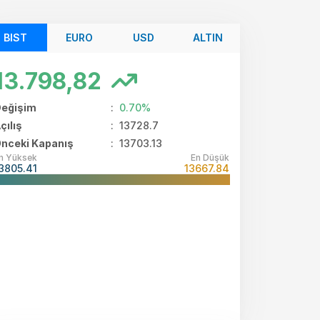
BIST
EURO
USD
ALTIN
13.798,82
eğişim
:
0.70%
çılış
:
13728.7
nceki Kapanış
: 13703.13
n Yüksek
En Düşük
3805.41
13667.84