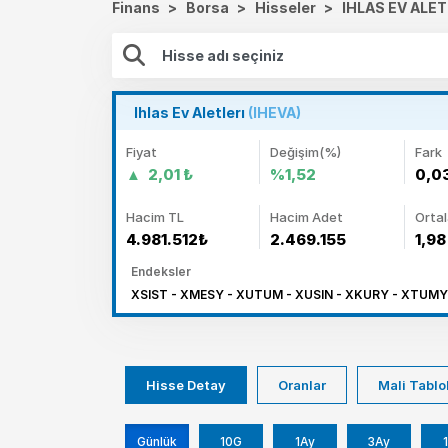
Finans
>
Borsa
>
Hisseler
>
IHLAS EV ALET
Ihlas Ev Aletlerı
(IHEVA)
Fiyat
Değişim(%)
Fark
2,01 ₺
%1,52
0,0
Hacim TL
Hacim Adet
Orta
4.981.512₺
2.469.155
1,98
Endeksler
XSIST - XMESY - XUTUM - XUSIN - XKURY - XTUMY
Hisse Detay
Oranlar
Mali Tablo
Günlük
10G
1Ay
3Ay
1