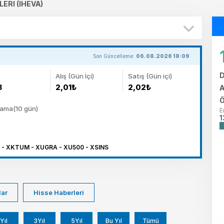
LERI (IHEVA)
Son Güncelleme:
06.08.2026 18:09
D
Alış (Gün İçi)
Satış (Gün içi)
3
2,01₺
2,02₺
A
Ö
lama(10 gün)
E
1
 - XKTUM - XUGRA - XU500 - XSINS
lar
Hisse Haberleri
Yıl
3Yıl
5Yıl
Bu Yıl
Tümü