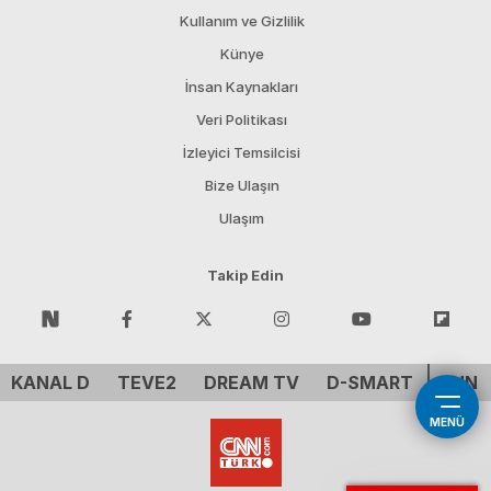
Kullanım ve Gizlilik
Künye
İnsan Kaynakları
Veri Politikası
İzleyici Temsilcisi
Bize Ulaşın
Ulaşım
Takip Edin
KANAL D
TEVE2
DREAM TV
D-SMART
CNN 
MENÜ