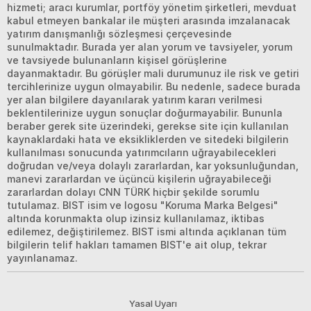
hizmeti; aracı kurumlar, portföy yönetim şirketleri, mevduat
kabul etmeyen bankalar ile müşteri arasında imzalanacak
yatırım danışmanlığı sözleşmesi çerçevesinde
sunulmaktadır. Burada yer alan yorum ve tavsiyeler, yorum
ve tavsiyede bulunanların kişisel görüşlerine
dayanmaktadır. Bu görüşler mali durumunuz ile risk ve getiri
tercihlerinize uygun olmayabilir. Bu nedenle, sadece burada
yer alan bilgilere dayanılarak yatırım kararı verilmesi
beklentilerinize uygun sonuçlar doğurmayabilir. Bununla
beraber gerek site üzerindeki, gerekse site için kullanılan
kaynaklardaki hata ve eksikliklerden ve sitedeki bilgilerin
kullanılması sonucunda yatırımcıların uğrayabilecekleri
doğrudan ve/veya dolaylı zararlardan, kar yoksunluğundan,
manevi zararlardan ve üçüncü kişilerin uğrayabileceği
zararlardan dolayı CNN TÜRK hiçbir şekilde sorumlu
tutulamaz. BIST isim ve logosu "Koruma Marka Belgesi"
altında korunmakta olup izinsiz kullanılamaz, iktibas
edilemez, değiştirilemez. BIST ismi altında açıklanan tüm
bilgilerin telif hakları tamamen BIST'e ait olup, tekrar
yayınlanamaz.
Yasal Uyarı