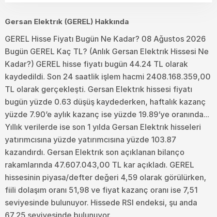
Gersan Elektrık (GEREL) Hakkında
GEREL Hisse Fiyatı Bugün Ne Kadar? 08 Ağustos 2026
Bugün GEREL Kaç TL? (Anlık Gersan Elektrık Hissesi Ne
Kadar?) GEREL hisse fiyatı bugün 44.24 TL olarak
kaydedildi. Son 24 saatlik işlem hacmi 2408.168.359,00
TL olarak gerçekleşti. Gersan Elektrık hissesi fiyatı
bugün yüzde 0.63 düşüş kaydederken, haftalık kazanç
yüzde 7.90’e aylık kazanç ise yüzde 19.89’ye oranında...
Yıllık verilerde ise son 1 yılda Gersan Elektrık hisseleri
yatırımcısına yüzde yatırımcısına yüzde 103.87
kazandırdı. Gersan Elektrık son açıklanan bilanço
rakamlarında 47.607.043,00 TL kar açıkladı. GEREL
hissesinin piyasa/defter değeri 4,59 olarak görülürken,
fiili dolaşım oranı 51,98 ve fiyat kazanç oranı ise 7,51
seviyesinde bulunuyor. Hissede RSI endeksi, şu anda
67,25 seviyesinde bulunuyor.