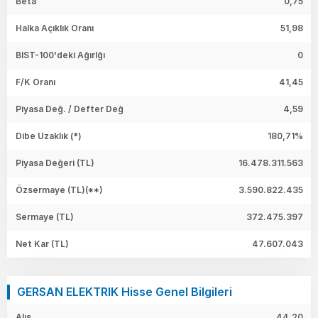
Beta
0,75
Halka Açıklık Oranı
51,98
BIST-100'deki Ağırlğı
0
F/K Oranı
41,45
Piyasa Değ. / Defter Değ
4,59
Dibe Uzaklık (*)
180,71%
Piyasa Değeri
(TL)
16.478.311.563
Özsermaye
(TL)(**)
3.590.822.435
Sermaye
(TL)
372.475.397
Net Kar
(TL)
47.607.043
GERSAN ELEKTRIK Hisse Genel Bilgileri
Alış
44,20