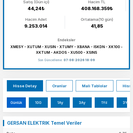
Satış (Gün içi)
Hacim TL
44,24₺
408.168.359₺
Hacim Adet
Ortalama(10 gün)
9.253.014
41,85
Endeksler
XMESY - XUTUM - XUSIN - XTUMY - XBANA - ISKDN - XK100 -
XKTUM - AKDOS - XU500 - XSINS
Son Güncelleme:
07:08:2026 18:09
Hisse Detay
Oranlar
Mali Tablolar
Hisse
Günlük
10G
1Ay
3Ay
1Yıl
3Yıl
GERSAN ELEKTRIK Temel Veriler