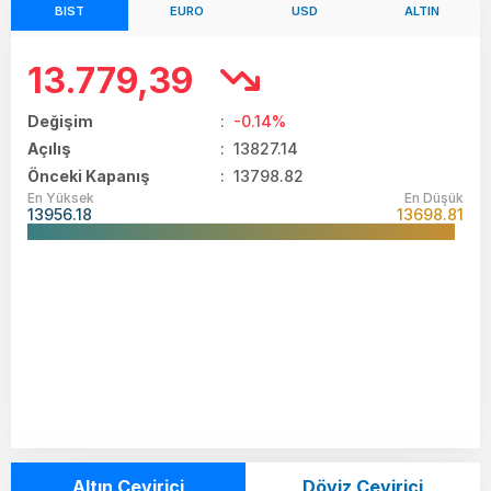
BIST
EURO
USD
ALTIN
13.779,39
Değişim
:
-0.14%
Açılış
:
13827.14
Önceki Kapanış
: 13798.82
En Yüksek
En Düşük
13956.18
13698.81
Altın Çevirici
Döviz Çevirici