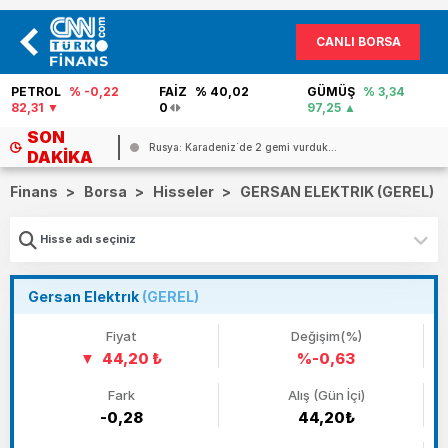
CANLI BORSA
PETROL
% -0,22
FAİZ
% 40,02
GÜMÜŞ
% 3,34
82,31
0
97,25
SON
Rusya: Karadeniz`de 2 gemi vurduk...
DAKIKA
Finans
>
Borsa
>
Hisseler
>
GERSAN ELEKTRIK (GEREL)
Gersan Elektrık
(GEREL)
Fiyat
Değişim(%)
44,20 ₺
%-0,63
Fark
Alış (Gün İçi)
-0,28
44,20₺