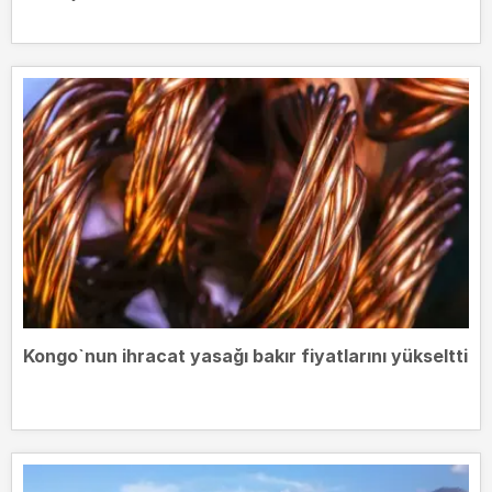
Kongo`nun ihracat yasağı bakır fiyatlarını yükseltti