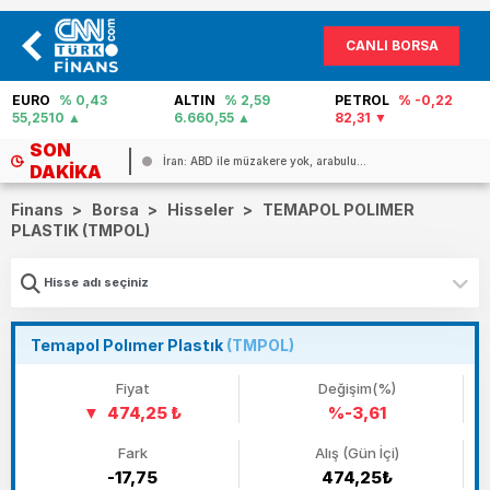
CANLI BORSA
EURO
% 0,43
ALTIN
% 2,59
PETROL
% -0,22
55,2510
6.660,55
82,31
SON
İran: ABD ile müzakere yok, arabulu...
DAKIKA
Finans
>
Borsa
>
Hisseler
>
TEMAPOL POLIMER
PLASTIK (TMPOL)
Temapol Polımer Plastık
(TMPOL)
Fiyat
Değişim(%)
474,25 ₺
%-3,61
Fark
Alış (Gün İçi)
-17,75
474,25₺