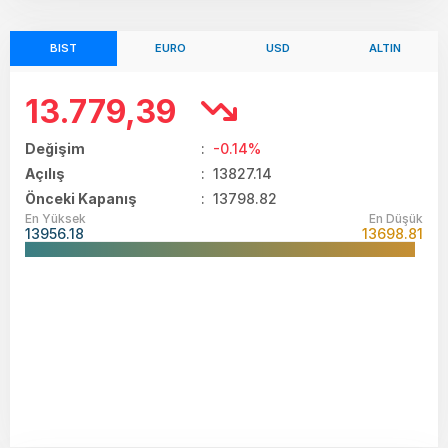
BIST
EURO
USD
ALTIN
13.779,39
Değişim
:
-0.14%
Açılış
:
13827.14
Önceki Kapanış
: 13798.82
En Yüksek
En Düşük
13956.18
13698.81