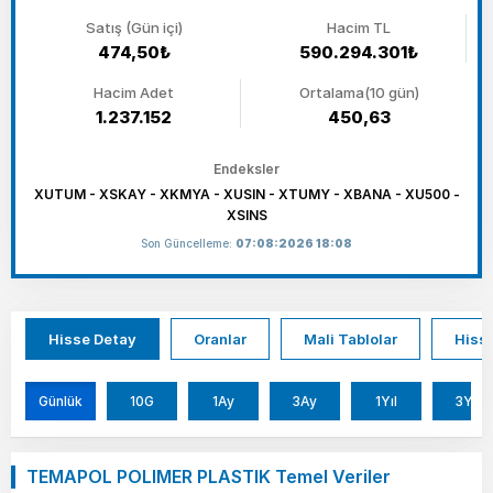
Satış (Gün içi)
Hacim TL
474,50₺
590.294.301₺
Hacim Adet
Ortalama(10 gün)
1.237.152
450,63
Endeksler
XUTUM - XSKAY - XKMYA - XUSIN - XTUMY - XBANA - XU500 -
XSINS
Son Güncelleme:
07:08:2026 18:08
Hisse Detay
Oranlar
Mali Tablolar
Hisse
Günlük
10G
1Ay
3Ay
1Yıl
3Yıl
TEMAPOL POLIMER PLASTIK Temel Veriler