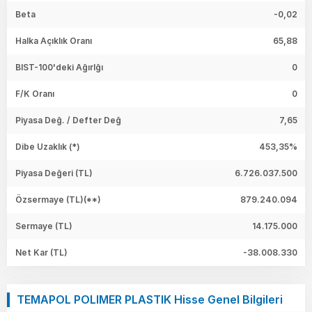
Beta
-0,02
Halka Açıklık Oranı
65,88
BIST-100'deki Ağırlğı
0
F/K Oranı
0
Piyasa Değ. / Defter Değ
7,65
Dibe Uzaklık (*)
453,35%
Piyasa Değeri
(TL)
6.726.037.500
Özsermaye
(TL)(**)
879.240.094
Sermaye
(TL)
14.175.000
Net Kar
(TL)
-38.008.330
TEMAPOL POLIMER PLASTIK Hisse Genel Bilgileri