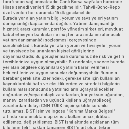
tarafından sağlanmaktadır. Canlı Borsa sayfaları haricinde
Hisse senedi verileri 15 dk gecikmelidir. Tahvil-Bono-Repo
özet verileri her durumda 15 dk gecikmelidir.
Burada yer alan yatırım bilgi, yorum ve tavsiyeleri yatırım
danışmanlığı kapsamında değildir. Yatırım danışmanlığı
hizmeti; aracı kurumlar, portföy yönetim şirketleri, mevduat
kabul etmeyen bankalar ile müşteri arasında imzalanacak
yatırım danışmanlığı sözleşmesi çerçevesinde
sunulmaktadır. Burada yer alan yorum ve tavsiyeler, yorum
ve tavsiyede bulunanların kişisel görüşlerine
dayanmaktadır. Bu görüşler mali durumunuz ile risk ve getiri
tercihlerinize uygun olmayabilir. Bu nedenle, sadece burada
yer alan bilgilere dayanılarak yatırım kararı verilmesi
beklentilerinize uygun sonuçlar doğurmayabilir. Bununla
beraber gerek site üzerindeki, gerekse site için kullanılan
kaynaklardaki hata ve eksikliklerden ve sitedeki bilgilerin
kullanılması sonucunda yatırımcıların uğrayabilecekleri
doğrudan ve/veya dolaylı zararlardan, kar yoksunluğundan,
manevi zararlardan ve üçüncü kişilerin uğrayabileceği
zararlardan dolayı CNN TÜRK hiçbir şekilde sorumlu
tutulamaz. BIST isim ve logosu "Koruma Marka Belgesi"
altında korunmakta olup izinsiz kullanılamaz, iktibas
edilemez, değiştirilemez. BIST ismi altında açıklanan tüm
bilgilerin telif hakları tamamen BIST'e ait olup, tekrar