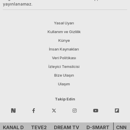
yayınlanamaz.
Yasal Uyarı
Kullanım ve Gizlilik
Künye
İnsan Kaynakları
Veri Politikası
İzleyici Temsilcisi
Bize Ulaşın
Ulaşım
Takip Edin
KANAL D
TEVE2
DREAM TV
D-SMART
CNN 