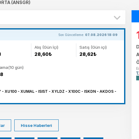
ORTA (ANSGR)
Son Güncelleme:
07.08.2026 18:09
D
Alış (Gün İçi)
Satış (Gün içi)
8
28,60₺
28,62₺
A
Ö
lama(10 gün)
E
1
58
 XU100 - XUMAL - ISIST - XYLDZ - X100C - ISKDN - AKDOS -
lar
Hisse Haberleri