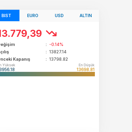
BIST
EURO
USD
ALTIN
13.779,39
eğişim
:
-0.14%
çılış
:
13827.14
nceki Kapanış
: 13798.82
n Yüksek
En Düşük
3956.18
13698.81