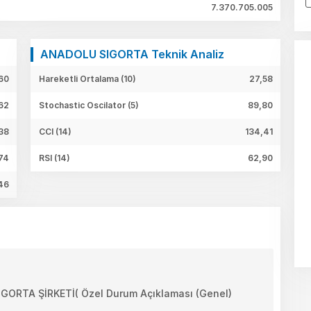
7.370.705.005
ANADOLU SIGORTA Teknik Analiz
60
Hareketli Ortalama (10)
27,58
62
Stochastic Oscilator (5)
89,80
38
CCI (14)
134,41
74
RSI (14)
62,90
46
TA ŞİRKETİ( Özel Durum Açıklaması (Genel)