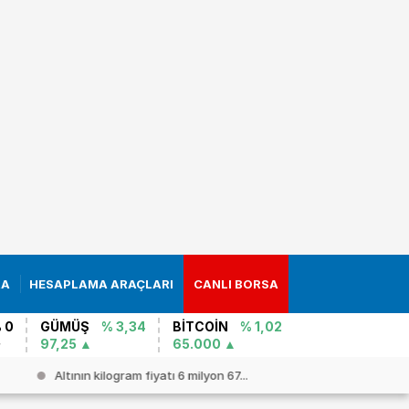
RA
HESAPLAMA ARAÇLARI
CANLI BORSA
 0
GÜMÜŞ
% 3,34
BİTCOİN
% 1,02
97,25
65.000
Altının kilogram fiyatı 6 milyon 67...
ABD`de tar