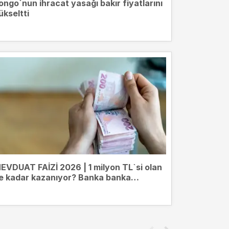
ongo`nun ihracat yasağı bakır fiyatlarını
ükseltti
EVDUAT FAİZİ 2026 | 1 milyon TL`si olan
e kadar kazanıyor? Banka banka
evduat getirileri