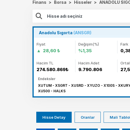
Finans
>
Borsa
>
Hisseler
>
ANADOLU SIG
Anadolu Sıgorta
(ANSGR)
Fiyat
Değişim(%)
Fark
28,60 ₺
%1,35
0,3
Hacim TL
Hacim Adet
Orta
274.580.869₺
9.790.806
27,
Endeksler
XUTUM - XSGRT - XUSRD - XYUZO - X100S - XKURY -
XU500 - HALKS
Hisse Detay
Oranlar
Mali Tablo