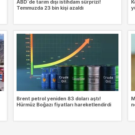
ABD`de tarım dışı istihdam sürprizi!
K
Temmuzda 23 bin kişi azaldı
y
Brent petrol yeniden 83 doları aştı!
M
Hürmüz Boğazı fiyatları hareketlendirdi
n
m