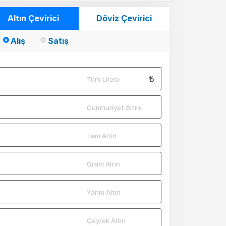
Altın Çevirici
Döviz Çevirici
Alış
Satış
Türk Lirası
Cumhuriyet Altını
Tam Altın
Gram Altın
Yarım Altın
Çeyrek Altın