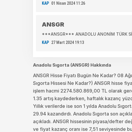
KAP
01 Nisan 2024 11:26
ANSGR
***ANSGR*** ANADOLU ANONİM TÜRK SİGOR
KAP
27 Mart 2024 19:13
Anadolu Sıgorta (ANSGR) Hakkında
ANSGR Hisse Fiyatı Bugün Ne Kadar? 08 Ağ
Sıgorta Hissesi Ne Kadar?) ANSGR hisse fiya
işlem hacmi 2274.580.869,00 TL olarak gerçe
1.35 artış kaydederken, haftalık kazanç yüzd
Yıllık verilerde ise son 1 yılda Anadolu Sıgor
29.94 kazandırdı. Anadolu Sıgorta son açık
açıkladı. ANSGR hissesinin piyasa/defter değe
ve fiyat kazanç oranı ise 7,51 seviyesinde b