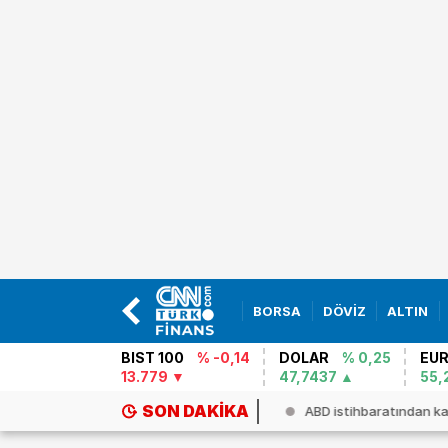
BORSA
DÖVİZ
ALTIN
BIST 100
% -0,14
DOLAR
% 0,25
EU
13.779
47,7437
55,
SON DAKIKA
ın için yıl sonu tahmini geldi: ...
ABD istihbaratından kar