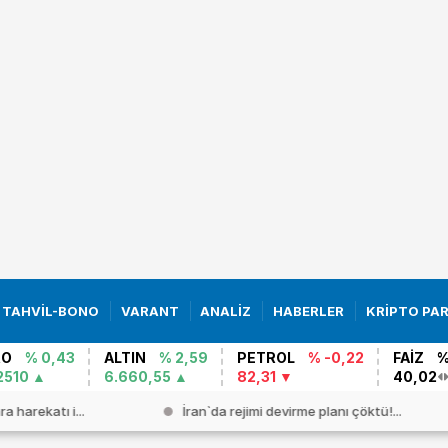
TAHVİL-BONO
VARANT
ANALİZ
HABERLER
KRİPTO PA
RO
% 0,43
ALTIN
% 2,59
PETROL
% -0,22
FAİZ
%
2510
6.660,55
82,31
40,02
a harekatı i...
İran`da rejimi devirme planı çöktü!...