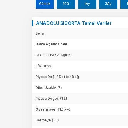
Günlük
10G
1Ay
3Ay
1
ANADOLU SIGORTA Temel Veriler
Beta
Halka Açıklık Oranı
BIST-100'deki Ağırlğı
F/K Oranı
Piyasa Değ. / Defter Değ
Dibe Uzaklık (*)
Piyasa Değeri
(TL)
Özsermaye
(TL)(**)
Sermaye
(TL)