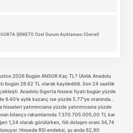
TA ŞİRKETİ( Özel Durum Açıklaması (Genel)
ustos 2026 Bugün ANSGR Kaç TL? (Anlık Anadolu
tı bugün 28.62 TL olarak kaydedildi. Son 24 saatlik
kleşti. Anadolu Sıgorta hissesi fiyatı bugün yüzde
e 6.40’e aylık kazanç ise yüzde 5.77’ye oranında...
ta hisseleri yatırımcısına yüzde yatırımcısına yüzde
lanan bilanço rakamlarında 7.370.705.005,00 TL kar
ri 1,24 olarak görülürken, fiili dolaşım oranı 34,74
ulunuyor. Hissede RSI endeksi, şu anda 62,90