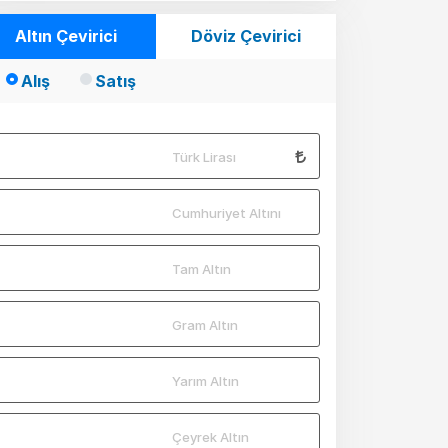
Altın Çevirici
Döviz Çevirici
Alış
Satış
Türk Lirası
Cumhuriyet Altını
Tam Altın
Gram Altın
Yarım Altın
Çeyrek Altın