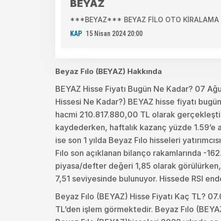
BEYAZ
***BEYAZ*** BEYAZ FİLO OTO KİRALAMA A.Ş.(
KAP
15 Nisan 2024 20:00
Beyaz Fılo (BEYAZ) Hakkında
BEYAZ Hisse Fiyatı Bugün Ne Kadar? 07 Ağu
Hissesi Ne Kadar?) BEYAZ hisse fiyatı bugün
hacmi 210.817.880,00 TL olarak gerçekleşti. 
kaydederken, haftalık kazanç yüzde 1.59’e ayl
ise son 1 yılda Beyaz Fılo hisseleri yatırımc
Fılo son açıklanan bilanço rakamlarında -162
piyasa/defter değeri 1,85 olarak görülürken, 
7,51 seviyesinde bulunuyor. Hissede RSI end
Beyaz Fılo (BEYAZ) Hisse Fiyatı Kaç TL? 07.
TL’den işlem görmektedir. Beyaz Fılo (BEYA