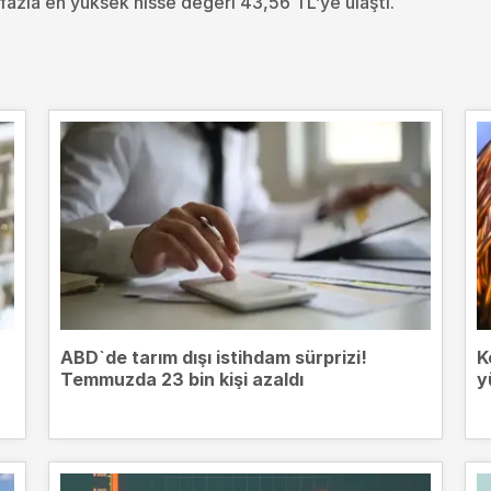
fazla en yüksek hisse değeri 43,56 TL’ye ulaştı.
ABD`de tarım dışı istihdam sürprizi!
K
Temmuzda 23 bin kişi azaldı
y