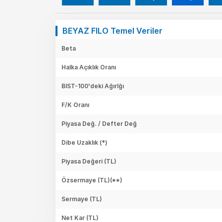
BEYAZ FILO Temel Veriler
Beta
Halka Açıklık Oranı
BIST-100'deki Ağırlğı
F/K Oranı
Piyasa Değ. / Defter Değ
Dibe Uzaklık (*)
Piyasa Değeri
(TL)
Özsermaye
(TL)(**)
Sermaye
(TL)
Net Kar
(TL)