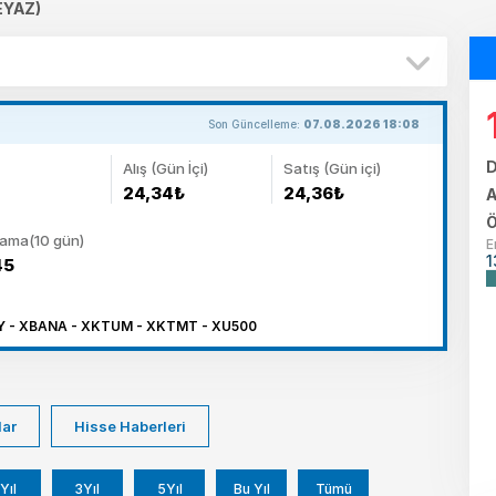
EYAZ)
Son Güncelleme:
07.08.2026 18:08
D
Alış (Gün İçi)
Satış (Gün içi)
24,34₺
24,36₺
A
Ö
lama(10 gün)
E
1
45
Y - XBANA - XKTUM - XKTMT - XU500
lar
Hisse Haberleri
Yıl
3Yıl
5Yıl
Bu Yıl
Tümü