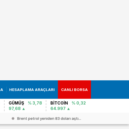
RA
HESAPLAMA ARAÇLARI
CANLI BORSA
0
GÜMÜŞ
% 3,78
BİTCOİN
% 0,32
97,68
64.997
Brent petrol yeniden 83 doları aştı...
Depreme a