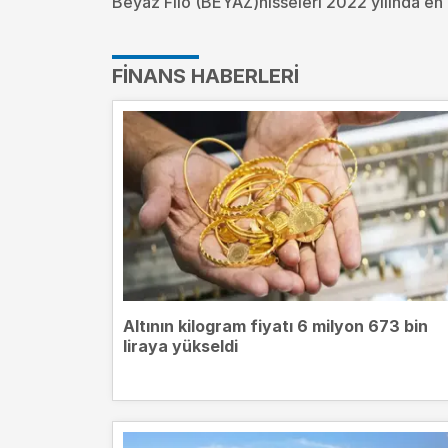
Beyaz Fılo (BEYAZ)hisseleri 2022 yılında en 
FINANS HABERLERI
Altının kilogram fiyatı 6 milyon 673 bin
liraya yükseldi