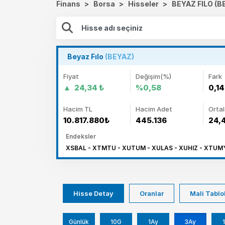
Finans
>
Borsa
>
Hisseler
>
BEYAZ FILO (B
Beyaz Fılo
(BEYAZ)
Fiyat
Değişim(%)
Fark
24,34 ₺
%0,58
0,14
Hacim TL
Hacim Adet
Orta
10.817.880₺
445.136
24,
Endeksler
XSBAL - XTMTU - XUTUM - XULAS - XUHIZ - XTUM
Hisse Detay
Oranlar
Mali Tablo
Günlük
10G
1Ay
3Ay
1