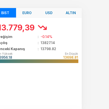
BIST
EURO
USD
ALTIN
13.779,39
eğişim
:
-0.14%
çılış
:
13827.14
nceki Kapanış
: 13798.82
n Yüksek
En Düşük
3956.18
13698.81