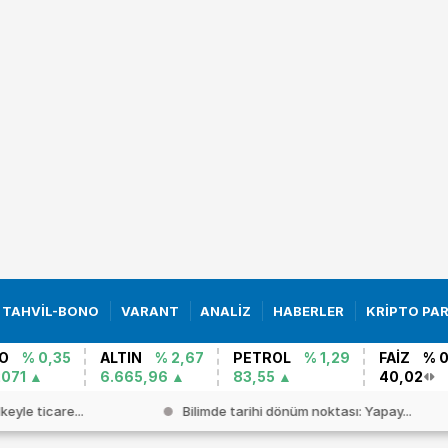
TAHVİL-BONO
VARANT
ANALİZ
HABERLER
KRİPTO PA
O
% 0,35
ALTIN
% 2,67
PETROL
% 1,29
FAİZ
% 
2071
6.665,96
83,55
40,02
keyle ticare...
Bilimde tarihi dönüm noktası: Yapay...