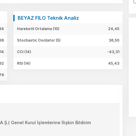
BEYAZ FILO Teknik Analiz
34
Hareketli Ortalama (10)
24,45
36
Stochastic Oscilator (5)
36,50
,14
CCI (14)
-43,31
92
RSI (14)
45,43
76
 Genel Kurul İşlemlerine İlişkin Bildirim