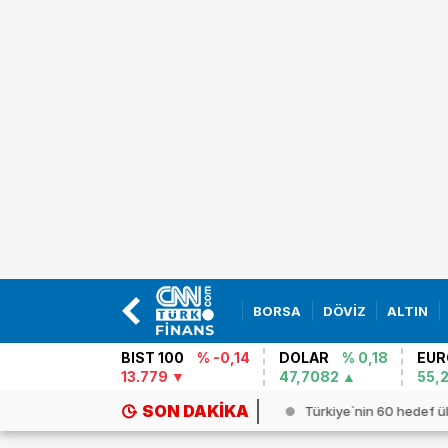
BORSA
DÖVİZ
ALTIN
BIST 100
% -0,14
DOLAR
% 0,18
EUR
13.779
47,7082
55,
SON DAKIKA
go`nun ihracat yasağı bakır fiya...
Türkiye`nin 60 hedef ül