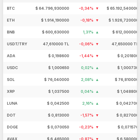
BTC
$ 64.796,930000
-0,34%
$ 65.192,540000
ETH
$ 1.914,190000
-0,18%
$ 1.926,720000
BNB
$ 600,630000
1,31%
$ 612,000000
USDT/TRY
47,610000 TL
-0,06%
47,650000 TL
ADA
$ 0,198600
-1,44%
$ 0,201800
USDC
$ 1,000650
0,02%
$ 1,000730
SOL
$ 76,040000
2,08%
$ 76,810000
XRP
$ 1,037500
0,04%
$ 1,048800
LUNA
$ 0,042500
2,16%
$ 0,042700
DOT
$ 0,813000
-1,57%
$ 0,827000
DOGE
$ 0,070050
-0,23%
$ 0,071570
AVAX
$ 6,465000
-0,87%
$ 6,580000