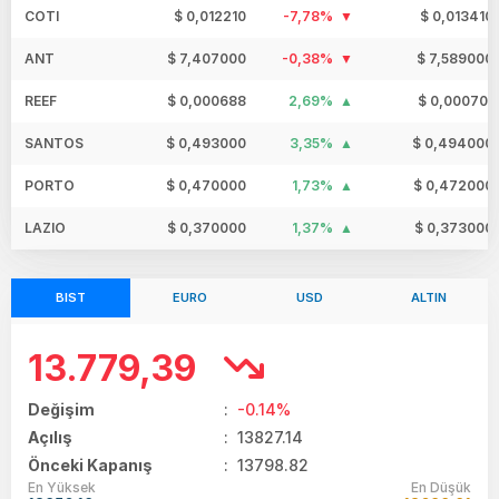
COTI
$ 0,012210
-7,78%
$ 0,013410
ANT
$ 7,407000
-0,38%
$ 7,589000
REEF
$ 0,000688
2,69%
$ 0,000701
SANTOS
$ 0,493000
3,35%
$ 0,494000
PORTO
$ 0,470000
1,73%
$ 0,472000
LAZIO
$ 0,370000
1,37%
$ 0,373000
BIST
EURO
USD
ALTIN
13.779,39
Değişim
:
-0.14%
Açılış
:
13827.14
Önceki Kapanış
: 13798.82
En Yüksek
En Düşük