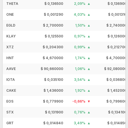
THETA
$ 0,136500
2,09%
$ 0,136900
ONE
$ 0,001290
4,03%
$ 0,001310
EGLD
$ 2,700000
1,50%
$ 2,740000
KLAY
$ 0,125500
0,97%
$ 0,126000
XTZ
$ 0,204300
0,99%
$ 0,212700
HNT
$ 4,670000
1,74%
$ 4,700000
AAVE
$ 90,660000
1,06%
$ 92,080000
IOTA
$ 0,035100
3,54%
$ 0,036800
CAKE
$ 1,436000
1,92%
$ 1,452000
EOS
$ 0,779900
-0,66%
$ 0,799600
STX
$ 0,131900
0,76%
$ 0,134100
GRT
$ 0,014840
3,49%
$ 0,014850