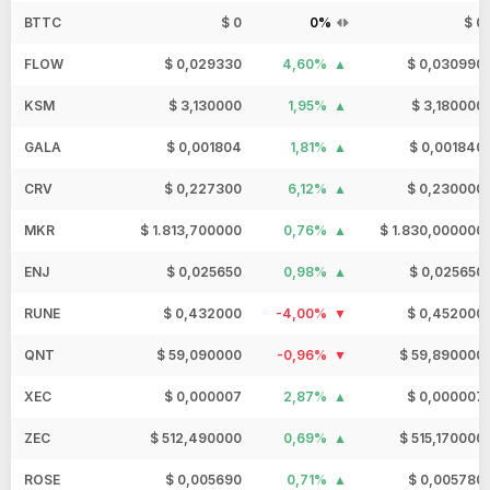
BTTC
$ 0
0%
$ 0
FLOW
$ 0,029330
4,60%
$ 0,030990
KSM
$ 3,130000
1,95%
$ 3,180000
GALA
$ 0,001804
1,81%
$ 0,001840
CRV
$ 0,227300
6,12%
$ 0,230000
MKR
$ 1.813,700000
0,76%
$ 1.830,000000
ENJ
$ 0,025650
0,98%
$ 0,025650
RUNE
$ 0,432000
-4,00%
$ 0,452000
QNT
$ 59,090000
-0,96%
$ 59,890000
XEC
$ 0,000007
2,87%
$ 0,000007
ZEC
$ 512,490000
0,69%
$ 515,170000
ROSE
$ 0,005690
0,71%
$ 0,005780