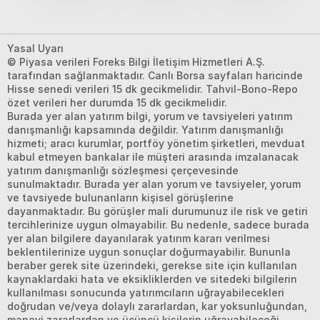
Yasal Uyarı
© Piyasa verileri Foreks Bilgi İletişim Hizmetleri A.Ş.
tarafından sağlanmaktadır. Canlı Borsa sayfaları haricinde
Hisse senedi verileri 15 dk gecikmelidir. Tahvil-Bono-Repo
özet verileri her durumda 15 dk gecikmelidir.
Burada yer alan yatırım bilgi, yorum ve tavsiyeleri yatırım
danışmanlığı kapsamında değildir. Yatırım danışmanlığı
hizmeti; aracı kurumlar, portföy yönetim şirketleri, mevduat
kabul etmeyen bankalar ile müşteri arasında imzalanacak
yatırım danışmanlığı sözleşmesi çerçevesinde
sunulmaktadır. Burada yer alan yorum ve tavsiyeler, yorum
ve tavsiyede bulunanların kişisel görüşlerine
dayanmaktadır. Bu görüşler mali durumunuz ile risk ve getiri
tercihlerinize uygun olmayabilir. Bu nedenle, sadece burada
yer alan bilgilere dayanılarak yatırım kararı verilmesi
beklentilerinize uygun sonuçlar doğurmayabilir. Bununla
beraber gerek site üzerindeki, gerekse site için kullanılan
kaynaklardaki hata ve eksikliklerden ve sitedeki bilgilerin
kullanılması sonucunda yatırımcıların uğrayabilecekleri
doğrudan ve/veya dolaylı zararlardan, kar yoksunluğundan,
manevi zararlardan ve üçüncü kişilerin uğrayabileceği