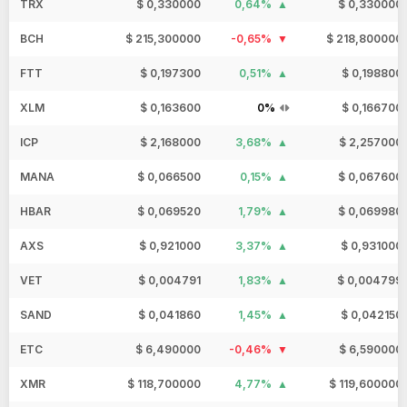
TRX
$ 0,330000
0,64%
$ 0,330000
BCH
$ 215,300000
-0,65%
$ 218,800000
FTT
$ 0,197300
0,51%
$ 0,198800
XLM
$ 0,163600
0%
$ 0,166700
ICP
$ 2,168000
3,68%
$ 2,257000
MANA
$ 0,066500
0,15%
$ 0,067600
HBAR
$ 0,069520
1,79%
$ 0,069980
AXS
$ 0,921000
3,37%
$ 0,931000
VET
$ 0,004791
1,83%
$ 0,004799
SAND
$ 0,041860
1,45%
$ 0,042150
ETC
$ 6,490000
-0,46%
$ 6,590000
XMR
$ 118,700000
4,77%
$ 119,600000