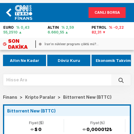
CANLI BORSA
EURO
% 0,43
ALTIN
% 2,59
PETROL
% -0,22
55,2510
6.660,55
82,31
SON
Pezeşkiyan: ABD ile anlaşma için en...
DAKIKA
Altın Ne Kadar
Döviz Kuru
Ekonomik Takvim
Finans
>
Kripto Paralar
>
Bittorrent New (BTTC)
Bittorrent New (BTTC)
Fiyat($)
Fiyat(₺)
$ 0
0,000012₺