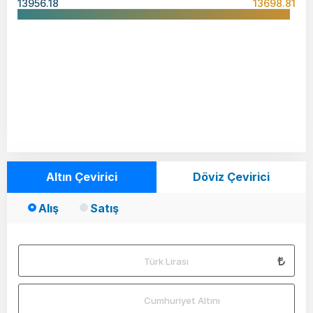
13956.18
13698.81
Altın Çevirici
Döviz Çevirici
Alış
Satış
Türk Lirası
Cumhuriyet Altını