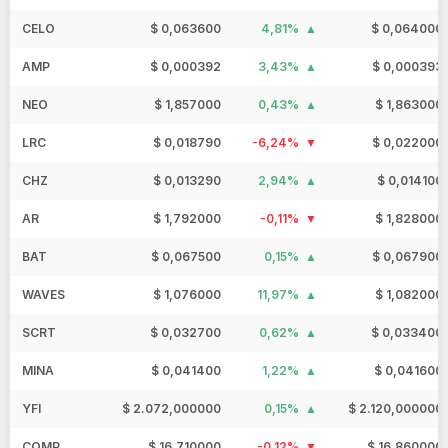
CELO
$ 0,063600
4,81%
$ 0,064000
AMP
$ 0,000392
3,43%
$ 0,000393
NEO
$ 1,857000
0,43%
$ 1,863000
LRC
$ 0,018790
-6,24%
$ 0,022000
CHZ
$ 0,013290
2,94%
$ 0,014100
AR
$ 1,792000
-0,11%
$ 1,828000
BAT
$ 0,067500
0,15%
$ 0,067900
WAVES
$ 1,076000
11,97%
$ 1,082000
SCRT
$ 0,032700
0,62%
$ 0,033400
MINA
$ 0,041400
1,22%
$ 0,041600
YFI
$ 2.072,000000
0,15%
$ 2.120,000000
COMP
$ 16,710000
-0,12%
$ 16,860000