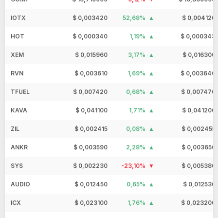
IOTX
$ 0,003420
52,68%
$ 0,004120
HOT
$ 0,000340
1,19%
$ 0,000343
XEM
$ 0,015960
3,17%
$ 0,016300
RVN
$ 0,003610
1,69%
$ 0,003640
TFUEL
$ 0,007420
0,68%
$ 0,007470
KAVA
$ 0,041100
1,71%
$ 0,041200
ZIL
$ 0,002415
0,08%
$ 0,002455
ANKR
$ 0,003590
2,28%
$ 0,003650
SYS
$ 0,002230
-23,10%
$ 0,005380
AUDIO
$ 0,012450
0,65%
$ 0,012530
ICX
$ 0,023100
1,76%
$ 0,023200