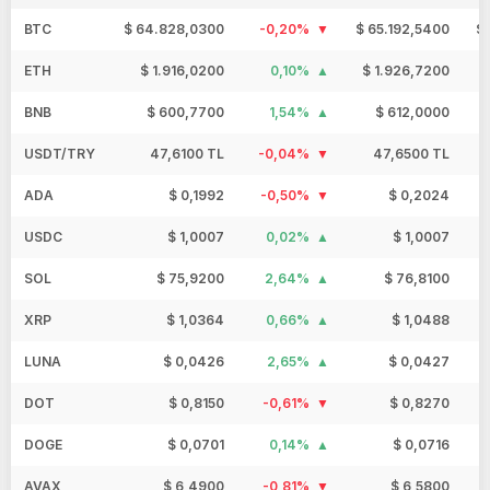
BTC
$ 64.828,0300
-0,20%
$ 65.192,5400
$
ETH
$ 1.916,0200
0,10%
$ 1.926,7200
BNB
$ 600,7700
1,54%
$ 612,0000
USDT/TRY
47,6100 TL
-0,04%
47,6500 TL
ADA
$ 0,1992
-0,50%
$ 0,2024
USDC
$ 1,0007
0,02%
$ 1,0007
SOL
$ 75,9200
2,64%
$ 76,8100
XRP
$ 1,0364
0,66%
$ 1,0488
LUNA
$ 0,0426
2,65%
$ 0,0427
DOT
$ 0,8150
-0,61%
$ 0,8270
DOGE
$ 0,0701
0,14%
$ 0,0716
AVAX
$ 6,4900
-0,81%
$ 6,5800