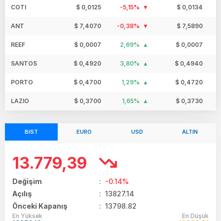
COTI
$ 0,0125
-5,15%
$ 0,0134
ANT
$ 7,4070
-0,38%
$ 7,5890
REEF
$ 0,0007
2,69%
$ 0,0007
SANTOS
$ 0,4920
3,80%
$ 0,4940
PORTO
$ 0,4700
1,29%
$ 0,4720
LAZIO
$ 0,3700
1,65%
$ 0,3730
BIST
EURO
USD
ALTIN
13.779,39
Değişim
:
-0.14%
Açılış
:
13827.14
Önceki Kapanış
: 13798.82
En Yüksek
En Düşük