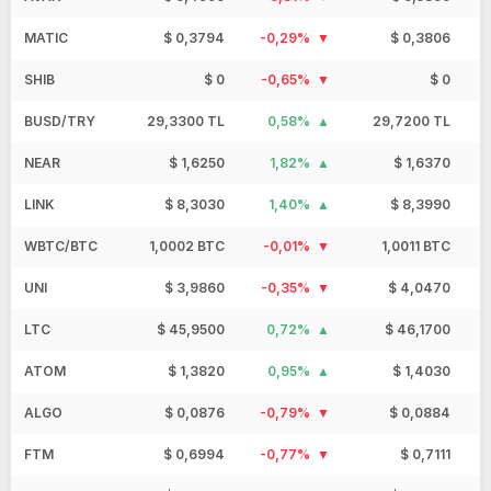
MATIC
$ 0,3794
-0,29%
$ 0,3806
SHIB
$ 0
-0,65%
$ 0
BUSD/TRY
29,3300 TL
0,58%
29,7200 TL
NEAR
$ 1,6250
1,82%
$ 1,6370
LINK
$ 8,3030
1,40%
$ 8,3990
WBTC/BTC
1,0002 BTC
-0,01%
1,0011 BTC
UNI
$ 3,9860
-0,35%
$ 4,0470
LTC
$ 45,9500
0,72%
$ 46,1700
ATOM
$ 1,3820
0,95%
$ 1,4030
ALGO
$ 0,0876
-0,79%
$ 0,0884
FTM
$ 0,6994
-0,77%
$ 0,7111