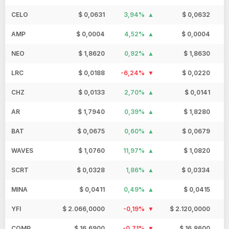
CELO
$ 0,0631
3,94%
$ 0,0632
AMP
$ 0,0004
4,52%
$ 0,0004
NEO
$ 1,8620
0,92%
$ 1,8630
LRC
$ 0,0188
-6,24%
$ 0,0220
CHZ
$ 0,0133
2,70%
$ 0,0141
AR
$ 1,7940
0,39%
$ 1,8280
BAT
$ 0,0675
0,60%
$ 0,0679
WAVES
$ 1,0760
11,97%
$ 1,0820
SCRT
$ 0,0328
1,86%
$ 0,0334
MINA
$ 0,0411
0,49%
$ 0,0415
YFI
$ 2.066,0000
-0,19%
$ 2.120,0000
COMP
$ 16,6900
-0,71%
$ 16,8600