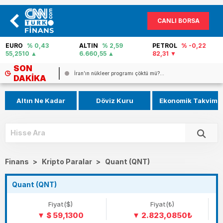
CANLI BORSA
ALTIN
% 2,59
PETROL
% -0,22
FAİZ
% 40,02
6.660,55
82,31
0
SON
Pezeşkiyan: ABD ile anlaşma için en...
DAKIKA
Altın Ne Kadar
Döviz Kuru
Ekonomik Takvim
Finans
>
Kripto Paralar
>
Quant (QNT)
Quant (QNT)
Fiyat($)
Fiyat(₺)
$ 59,1300
2.823,0850₺