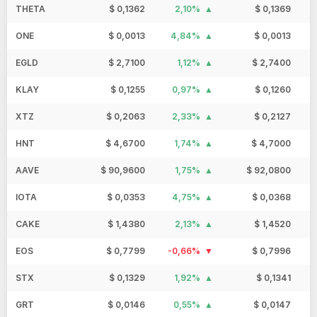
THETA
$ 0,1362
2,10%
$ 0,1369
ONE
$ 0,0013
4,84%
$ 0,0013
EGLD
$ 2,7100
1,12%
$ 2,7400
KLAY
$ 0,1255
0,97%
$ 0,1260
XTZ
$ 0,2063
2,33%
$ 0,2127
HNT
$ 4,6700
1,74%
$ 4,7000
AAVE
$ 90,9600
1,75%
$ 92,0800
IOTA
$ 0,0353
4,75%
$ 0,0368
CAKE
$ 1,4380
2,13%
$ 1,4520
EOS
$ 0,7799
-0,66%
$ 0,7996
STX
$ 0,1329
1,92%
$ 0,1341
GRT
$ 0,0146
0,55%
$ 0,0147