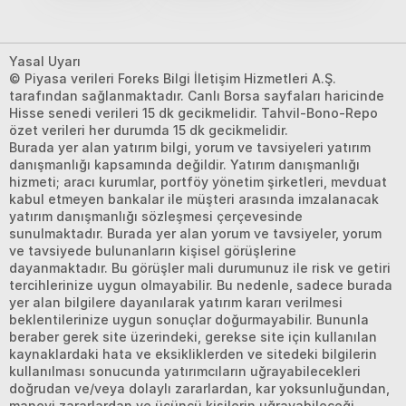
Yasal Uyarı
© Piyasa verileri Foreks Bilgi İletişim Hizmetleri A.Ş.
tarafından sağlanmaktadır. Canlı Borsa sayfaları haricinde
Hisse senedi verileri 15 dk gecikmelidir. Tahvil-Bono-Repo
özet verileri her durumda 15 dk gecikmelidir.
Burada yer alan yatırım bilgi, yorum ve tavsiyeleri yatırım
danışmanlığı kapsamında değildir. Yatırım danışmanlığı
hizmeti; aracı kurumlar, portföy yönetim şirketleri, mevduat
kabul etmeyen bankalar ile müşteri arasında imzalanacak
yatırım danışmanlığı sözleşmesi çerçevesinde
sunulmaktadır. Burada yer alan yorum ve tavsiyeler, yorum
ve tavsiyede bulunanların kişisel görüşlerine
dayanmaktadır. Bu görüşler mali durumunuz ile risk ve getiri
tercihlerinize uygun olmayabilir. Bu nedenle, sadece burada
yer alan bilgilere dayanılarak yatırım kararı verilmesi
beklentilerinize uygun sonuçlar doğurmayabilir. Bununla
beraber gerek site üzerindeki, gerekse site için kullanılan
kaynaklardaki hata ve eksikliklerden ve sitedeki bilgilerin
kullanılması sonucunda yatırımcıların uğrayabilecekleri
doğrudan ve/veya dolaylı zararlardan, kar yoksunluğundan,
manevi zararlardan ve üçüncü kişilerin uğrayabileceği