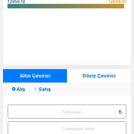
13956.18
13698.81
Altın Çevirici
Döviz Çevirici
Alış
Satış
Türk Lirası
Cumhuriyet Altını