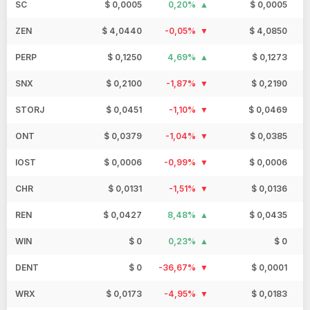
SC
$ 0,0005
0,20%
$ 0,0005
ZEN
$ 4,0440
-0,05%
$ 4,0850
PERP
$ 0,1250
4,69%
$ 0,1273
SNX
$ 0,2100
-1,87%
$ 0,2190
STORJ
$ 0,0451
-1,10%
$ 0,0469
ONT
$ 0,0379
-1,04%
$ 0,0385
IOST
$ 0,0006
-0,99%
$ 0,0006
CHR
$ 0,0131
-1,51%
$ 0,0136
REN
$ 0,0427
8,48%
$ 0,0435
WIN
$ 0
0,23%
$ 0
DENT
$ 0
-36,67%
$ 0,0001
WRX
$ 0,0173
-4,95%
$ 0,0183