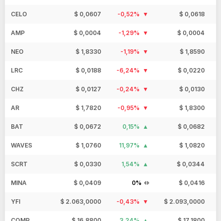
CELO
$ 0,0607
-0,52%
$ 0,0618
AMP
$ 0,0004
-1,29%
$ 0,0004
NEO
$ 1,8330
-1,19%
$ 1,8590
LRC
$ 0,0188
-6,24%
$ 0,0220
CHZ
$ 0,0127
-0,24%
$ 0,0130
AR
$ 1,7820
-0,95%
$ 1,8300
BAT
$ 0,0672
0,15%
$ 0,0682
WAVES
$ 1,0760
11,97%
$ 1,0820
SCRT
$ 0,0330
1,54%
$ 0,0344
MINA
$ 0,0409
0%
$ 0,0416
YFI
$ 2.063,0000
-0,43%
$ 2.093,0000
COMP
$ 16,8800
3,24%
$ 17,1800