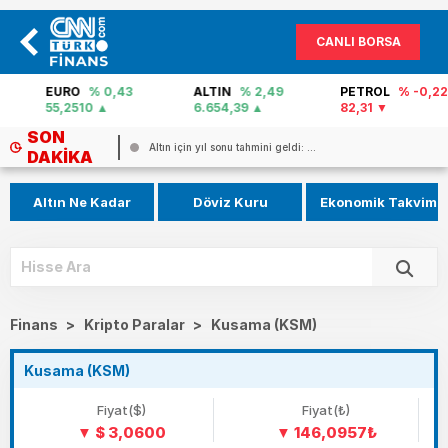
CANLI BORSA
EURO
% 0,43
ALTIN
% 2,49
PETROL
% -0,22
55,2510
6.654,39
82,31
SON
ABD istihbaratından kara harekatı i...
DAKIKA
Altın Ne Kadar
Döviz Kuru
Ekonomik Takvim
Finans
>
Kripto Paralar
>
Kusama (KSM)
Kusama (KSM)
Fiyat($)
Fiyat(₺)
$ 3,0600
146,0957₺