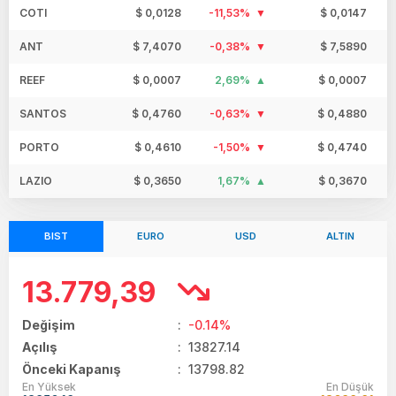
COTI
$ 0,0128
-11,53%
$ 0,0147
ANT
$ 7,4070
-0,38%
$ 7,5890
REEF
$ 0,0007
2,69%
$ 0,0007
SANTOS
$ 0,4760
-0,63%
$ 0,4880
PORTO
$ 0,4610
-1,50%
$ 0,4740
LAZIO
$ 0,3650
1,67%
$ 0,3670
BIST
EURO
USD
ALTIN
13.779,39
Değişim
:
-0.14%
Açılış
:
13827.14
Önceki Kapanış
: 13798.82
En Yüksek
En Düşük