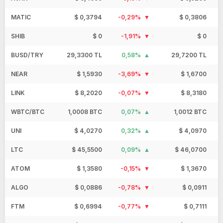
MATIC
$ 0,3794
-0,29%
$ 0,3806
SHIB
$ 0
-1,91%
$ 0
BUSD/TRY
29,3300 TL
0,58%
29,7200 TL
NEAR
$ 1,5930
-3,69%
$ 1,6700
LINK
$ 8,2020
-0,07%
$ 8,3180
WBTC/BTC
1,0008 BTC
0,07%
1,0012 BTC
UNI
$ 4,0270
0,32%
$ 4,0970
LTC
$ 45,5500
0,09%
$ 46,0700
ATOM
$ 1,3580
-0,15%
$ 1,3670
ALGO
$ 0,0886
-0,78%
$ 0,0911
FTM
$ 0,6994
-0,77%
$ 0,7111