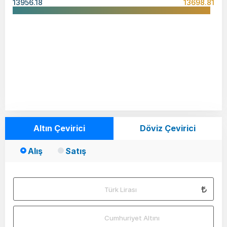
13956.18
13698.81
Altın Çevirici
Döviz Çevirici
Alış
Satış
Türk Lirası
Cumhuriyet Altını