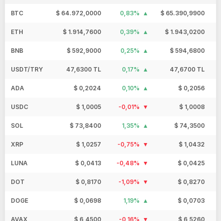
BTC
$ 64.972,0000
0,83%
$ 65.390,9900
$
ETH
$ 1.914,7600
0,39%
$ 1.943,0200
BNB
$ 592,9000
0,25%
$ 594,6800
USDT/TRY
47,6300 TL
0,17%
47,6700 TL
ADA
$ 0,2024
0,10%
$ 0,2056
USDC
$ 1,0005
-0,01%
$ 1,0008
SOL
$ 73,8400
1,35%
$ 74,3500
XRP
$ 1,0257
-0,75%
$ 1,0432
LUNA
$ 0,0413
-0,48%
$ 0,0425
DOT
$ 0,8170
-1,09%
$ 0,8270
DOGE
$ 0,0698
1,19%
$ 0,0703
AVAX
$ 6,4500
-0,16%
$ 6,5260