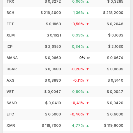
TRX
$ 0,3272
0,06%
$ 0,3285
BCH
$ 216,4000
1,36%
$ 218,2000
FTT
$ 0,1963
-3,59%
$ 0,2046
XLM
$ 0,1621
0,93%
$ 0,1633
ICP
$ 2,0950
0,34%
$ 2,1030
MANA
$ 0,0660
0%
$ 0,0674
HBAR
$ 0,0680
-0,28%
$ 0,0689
AXS
$ 0,8880
-0,11%
$ 0,9140
VET
$ 0,0047
0,80%
$ 0,0047
SAND
$ 0,0410
-0,41%
$ 0,0420
ETC
$ 6,5000
-0,46%
$ 6,6000
XMR
$ 118,7000
4,77%
$ 119,6000