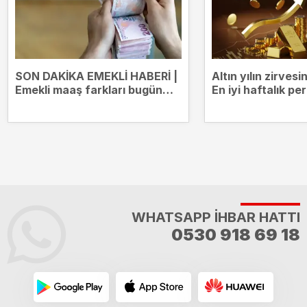
SON DAKİKA EMEKLİ HABERİ |
Altın yılın zirves
Emekli maaş farkları bugün
En iyi haftalık p
yatıyor! Kim ne kadar ödeme
alacak?
WHATSAPP İHBAR HATTI
0530 918 69 18