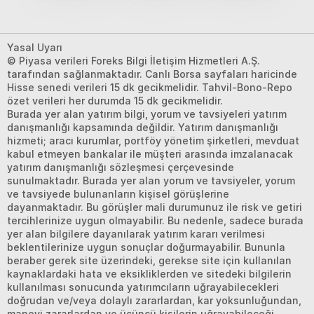
Yasal Uyarı
© Piyasa verileri Foreks Bilgi İletişim Hizmetleri A.Ş.
tarafından sağlanmaktadır. Canlı Borsa sayfaları haricinde
Hisse senedi verileri 15 dk gecikmelidir. Tahvil-Bono-Repo
özet verileri her durumda 15 dk gecikmelidir.
Burada yer alan yatırım bilgi, yorum ve tavsiyeleri yatırım
danışmanlığı kapsamında değildir. Yatırım danışmanlığı
hizmeti; aracı kurumlar, portföy yönetim şirketleri, mevduat
kabul etmeyen bankalar ile müşteri arasında imzalanacak
yatırım danışmanlığı sözleşmesi çerçevesinde
sunulmaktadır. Burada yer alan yorum ve tavsiyeler, yorum
ve tavsiyede bulunanların kişisel görüşlerine
dayanmaktadır. Bu görüşler mali durumunuz ile risk ve getiri
tercihlerinize uygun olmayabilir. Bu nedenle, sadece burada
yer alan bilgilere dayanılarak yatırım kararı verilmesi
beklentilerinize uygun sonuçlar doğurmayabilir. Bununla
beraber gerek site üzerindeki, gerekse site için kullanılan
kaynaklardaki hata ve eksikliklerden ve sitedeki bilgilerin
kullanılması sonucunda yatırımcıların uğrayabilecekleri
doğrudan ve/veya dolaylı zararlardan, kar yoksunluğundan,
manevi zararlardan ve üçüncü kişilerin uğrayabileceği