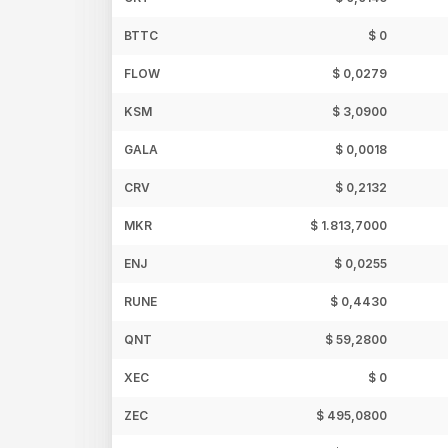
BTTC
$ 0
FLOW
$ 0,0279
KSM
$ 3,0900
GALA
$ 0,0018
CRV
$ 0,2132
MKR
$ 1.813,7000
ENJ
$ 0,0255
RUNE
$ 0,4430
QNT
$ 59,2800
XEC
$ 0
ZEC
$ 495,0800