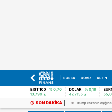
BORSA
DÖVİZ
ALTIN
BIST 100
% 0,70
DOLAR
% 0,19
EUR
13.799
47,7155
55,
SON DAKIKA
şuda Batı Nil Virüsü alarmı! Vak...
Trump kazanın eşiğind