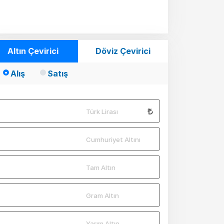
Altın Çevirici
Döviz Çevirici
Alış
Satış
Türk Lirası
Cumhuriyet Altını
Tam Altın
Gram Altın
Yarım Altın