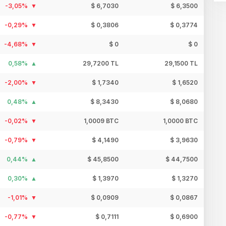
-3,05%
$ 6,7030
$ 6,3500
-0,29%
$ 0,3806
$ 0,3774
-4,68%
$ 0
$ 0
0,58%
29,7200 TL
29,1500 TL
-2,00%
$ 1,7340
$ 1,6520
0,48%
$ 8,3430
$ 8,0680
-0,02%
1,0009 BTC
1,0000 BTC
-0,79%
$ 4,1490
$ 3,9630
0,44%
$ 45,8500
$ 44,7500
0,30%
$ 1,3970
$ 1,3270
-1,01%
$ 0,0909
$ 0,0867
-0,77%
$ 0,7111
$ 0,6900