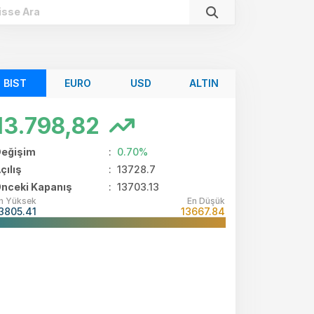
BIST
EURO
USD
ALTIN
13.798,82
eğişim
:
0.70%
çılış
:
13728.7
nceki Kapanış
: 13703.13
n Yüksek
En Düşük
3805.41
13667.84