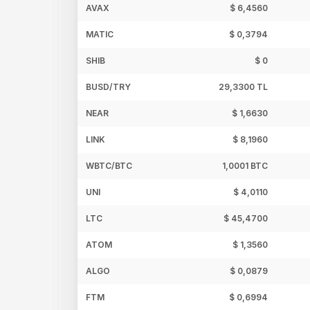
AVAX
$ 6,4560
MATIC
$ 0,3794
SHIB
$ 0
BUSD/TRY
29,3300 TL
NEAR
$ 1,6630
LINK
$ 8,1960
WBTC/BTC
1,0001 BTC
UNI
$ 4,0110
LTC
$ 45,4700
ATOM
$ 1,3560
ALGO
$ 0,0879
FTM
$ 0,6994