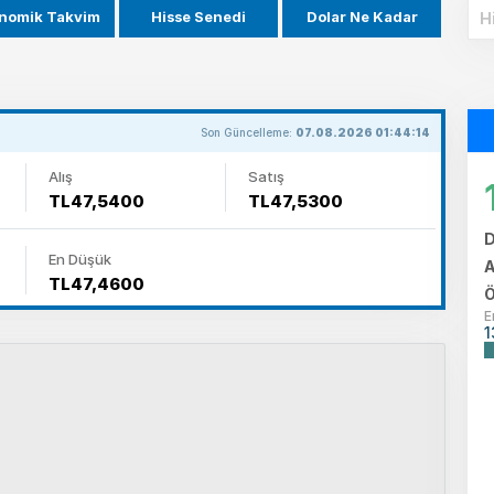
nomik Takvim
Hisse Senedi
Dolar Ne Kadar
Son Güncelleme:
07.08.2026 01:44:14
Alış
Satış
TL47,5400
TL47,5300
D
En Düşük
A
TL47,4600
Ö
E
1