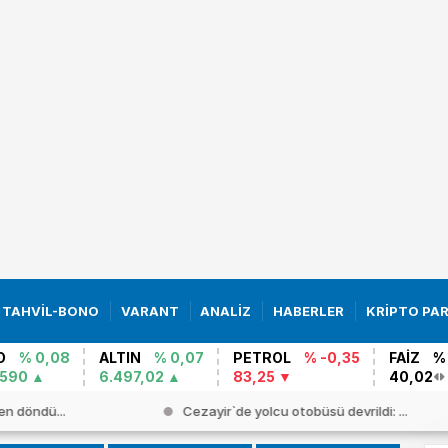
TAHVİL-BONO
VARANT
ANALİZ
HABERLER
KRİPTO PA
O
% 0,08
ALTIN
% 0,07
PETROL
% -0,35
FAİZ
%
0590
6.497,02
83,25
40,02
en döndü...
Cezayir`de yolcu otobüsü devrildi: ...