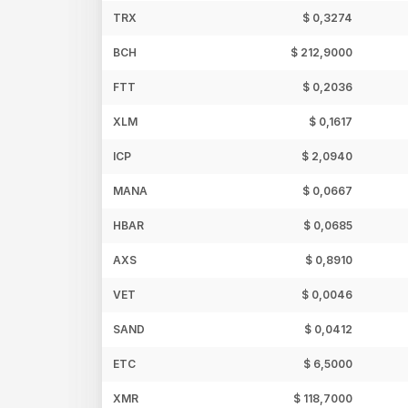
TRX
$ 0,3274
BCH
$ 212,9000
FTT
$ 0,2036
XLM
$ 0,1617
ICP
$ 2,0940
MANA
$ 0,0667
HBAR
$ 0,0685
AXS
$ 0,8910
VET
$ 0,0046
SAND
$ 0,0412
ETC
$ 6,5000
XMR
$ 118,7000