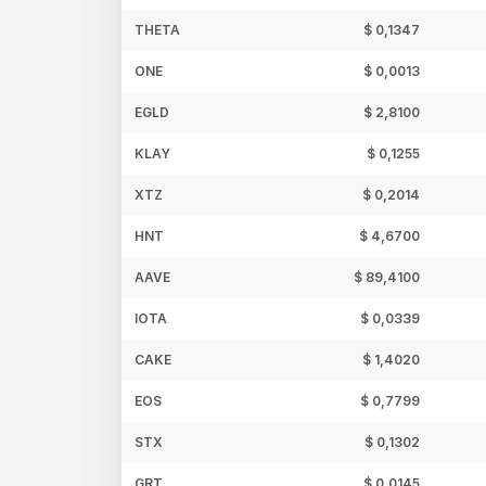
THETA
$ 0,1347
ONE
$ 0,0013
EGLD
$ 2,8100
KLAY
$ 0,1255
XTZ
$ 0,2014
HNT
$ 4,6700
AAVE
$ 89,4100
IOTA
$ 0,0339
CAKE
$ 1,4020
EOS
$ 0,7799
STX
$ 0,1302
GRT
$ 0,0145