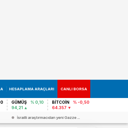
RA
HESAPLAMA ARAÇLARI
CANLI BORSA
 0
GÜMÜŞ
% 0,10
BİTCOİN
% -0,50
94,21
64.357
İsrailli araştırmacıdan yeni Gazze ...
Cezayir`d