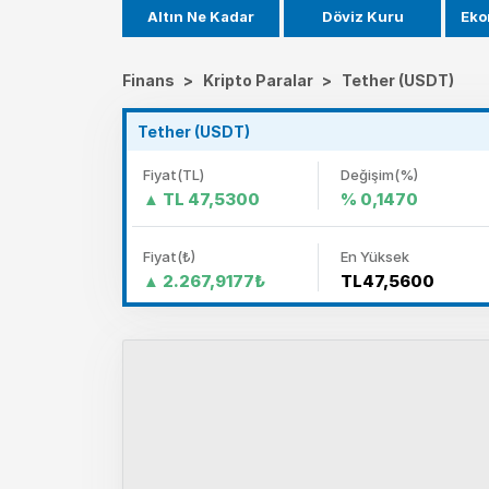
Altın Ne Kadar
Döviz Kuru
Eko
Finans
>
Kripto Paralar
>
Tether (USDT)
Tether (USDT)
Fiyat(TL)
Değişim(%)
TL 47,5300
% 0,1470
Fiyat(₺)
En Yüksek
2.267,9177₺
TL47,5600