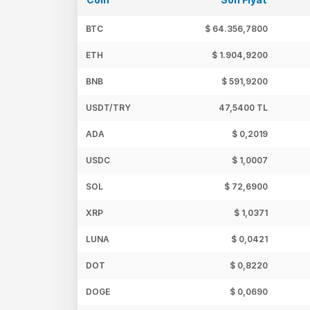
BTC
$ 64.356,7800
ETH
$ 1.904,9200
BNB
$ 591,9200
USDT/TRY
47,5400 TL
ADA
$ 0,2019
USDC
$ 1,0007
SOL
$ 72,6900
XRP
$ 1,0371
LUNA
$ 0,0421
DOT
$ 0,8220
DOGE
$ 0,0690