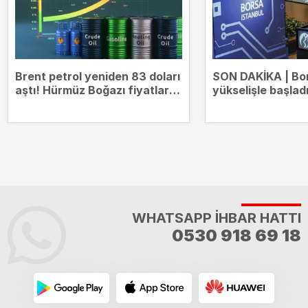
Brent petrol yeniden 83 doları
SON DAKİKA | Bo
aştı! Hürmüz Boğazı fiyatları
yükselişle başlad
hareketlendirdi
14.000 puanda
WHATSAPP İHBAR HATTI
0530 918 69 18