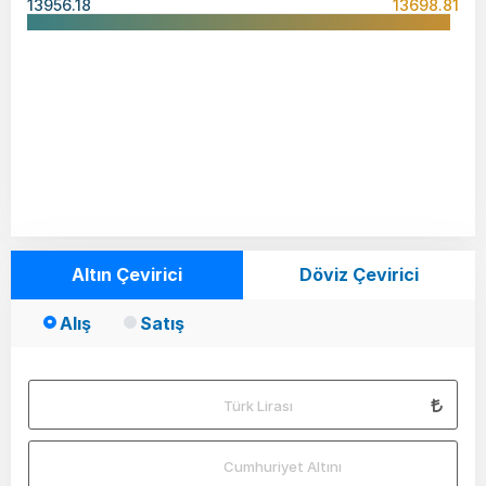
13956.18
13698.81
Altın Çevirici
Döviz Çevirici
Alış
Satış
Türk Lirası
Cumhuriyet Altını