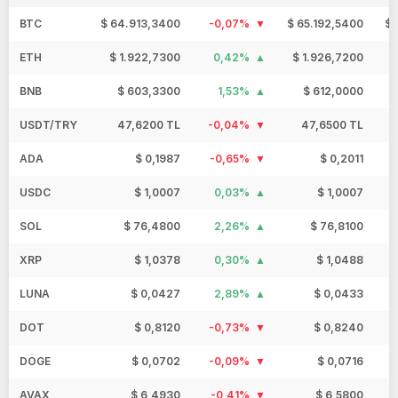
BTC
$ 64.913,3400
-0,07%
$ 65.192,5400
$ 
ETH
$ 1.922,7300
0,42%
$ 1.926,7200
BNB
$ 603,3300
1,53%
$ 612,0000
USDT/TRY
47,6200 TL
-0,04%
47,6500 TL
ADA
$ 0,1987
-0,65%
$ 0,2011
USDC
$ 1,0007
0,03%
$ 1,0007
SOL
$ 76,4800
2,26%
$ 76,8100
XRP
$ 1,0378
0,30%
$ 1,0488
LUNA
$ 0,0427
2,89%
$ 0,0433
DOT
$ 0,8120
-0,73%
$ 0,8240
DOGE
$ 0,0702
-0,09%
$ 0,0716
AVAX
$ 6,4930
-0,41%
$ 6,5800