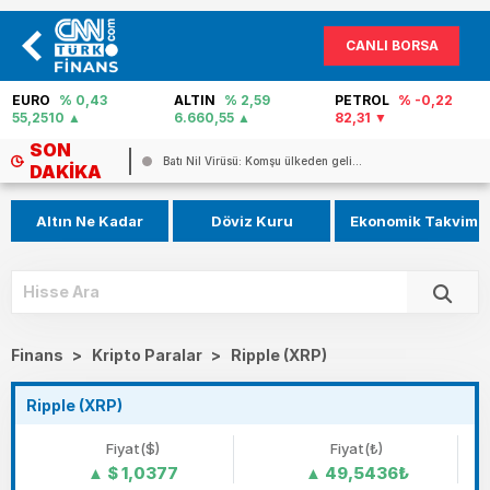
CANLI BORSA
EURO
% 0,43
ALTIN
% 2,59
PETROL
% -0,22
55,2510
6.660,55
82,31
SON
eli...
Mekke Anlaşması dünyada geniş yankı...
DAKIKA
Altın Ne Kadar
Döviz Kuru
Ekonomik Takvim
Finans
>
Kripto Paralar
>
Ripple (XRP)
Ripple (XRP)
Fiyat($)
Fiyat(₺)
$ 1,0377
49,5436₺