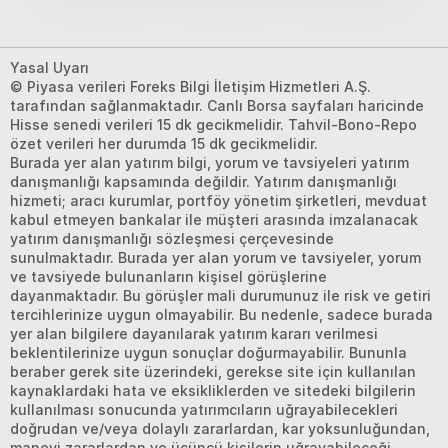
Yasal Uyarı
© Piyasa verileri Foreks Bilgi İletişim Hizmetleri A.Ş.
tarafından sağlanmaktadır. Canlı Borsa sayfaları haricinde
Hisse senedi verileri 15 dk gecikmelidir. Tahvil-Bono-Repo
özet verileri her durumda 15 dk gecikmelidir.
Burada yer alan yatırım bilgi, yorum ve tavsiyeleri yatırım
danışmanlığı kapsamında değildir. Yatırım danışmanlığı
hizmeti; aracı kurumlar, portföy yönetim şirketleri, mevduat
kabul etmeyen bankalar ile müşteri arasında imzalanacak
yatırım danışmanlığı sözleşmesi çerçevesinde
sunulmaktadır. Burada yer alan yorum ve tavsiyeler, yorum
ve tavsiyede bulunanların kişisel görüşlerine
dayanmaktadır. Bu görüşler mali durumunuz ile risk ve getiri
tercihlerinize uygun olmayabilir. Bu nedenle, sadece burada
yer alan bilgilere dayanılarak yatırım kararı verilmesi
beklentilerinize uygun sonuçlar doğurmayabilir. Bununla
beraber gerek site üzerindeki, gerekse site için kullanılan
kaynaklardaki hata ve eksikliklerden ve sitedeki bilgilerin
kullanılması sonucunda yatırımcıların uğrayabilecekleri
doğrudan ve/veya dolaylı zararlardan, kar yoksunluğundan,
manevi zararlardan ve üçüncü kişilerin uğrayabileceği