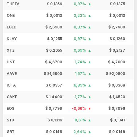
THETA
$ 0,1356
0,97%
$ 0,1375
ONE
$ 0,0013
3,23%
$ 0,0013
EGLD
$ 2,6900
0,37%
$ 2,7400
KLAY
$ 0,1255
0,97%
$ 0,1260
XTZ
$ 0,2055
0,69%
$ 0,2127
HNT
$ 4,6700
1,74%
$ 4,7000
AAVE
$ 91,6900
1,57%
$ 92,0800
IOTA
$ 0,0357
6,89%
$ 0,0368
CAKE
$ 1,4400
1,77%
$ 1,4520
EOS
$ 0,7799
-0,66%
$ 0,7996
STX
$ 0,1316
0,61%
$ 0,1341
GRT
$ 0,0148
2,64%
$ 0,0149