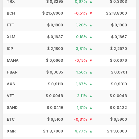
TRX
$ 0,3295
0,67%
$ 0,3303
BCH
$ 215,8000
-0,51%
$ 218,8000
FTT
$ 0,1980
1,28%
$ 0,1988
XLM
$ 0,1637
0,18%
$ 0,1667
ICP
$ 2,1800
3,81%
$ 2,2570
MANA
$ 0,0663
-0,15%
$ 0,0676
HBAR
$ 0,0695
1,56%
$ 0,0701
AXS
$ 0,9110
1,67%
$ 0,9310
VET
$ 0,0048
2,11%
$ 0,0048
SAND
$ 0,0419
1,31%
$ 0,0422
ETC
$ 6,5100
-0,31%
$ 6,5900
XMR
$ 118,7000
4,77%
$ 119,6000