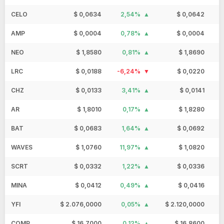
CELO
$ 0,0634
2,54%
$ 0,0642
AMP
$ 0,0004
0,78%
$ 0,0004
NEO
$ 1,8580
0,81%
$ 1,8690
LRC
$ 0,0188
-6,24%
$ 0,0220
CHZ
$ 0,0133
3,41%
$ 0,0141
AR
$ 1,8010
0,17%
$ 1,8280
BAT
$ 0,0683
1,64%
$ 0,0692
WAVES
$ 1,0760
11,97%
$ 1,0820
SCRT
$ 0,0332
1,22%
$ 0,0336
MINA
$ 0,0412
0,49%
$ 0,0416
YFI
$ 2.076,0000
0,05%
$ 2.120,0000
COMP
$ 16,7000
0,12%
$ 16,8600