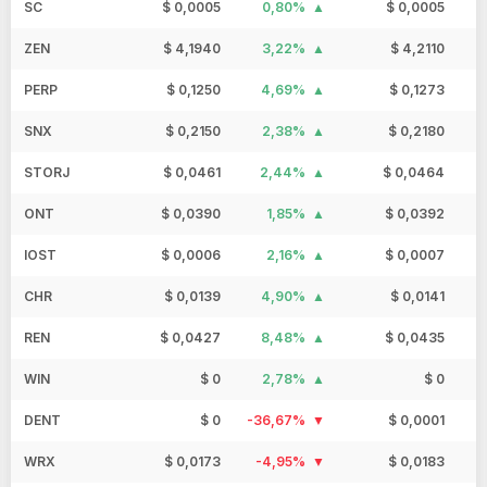
SC
$ 0,0005
0,80%
$ 0,0005
ZEN
$ 4,1940
3,22%
$ 4,2110
PERP
$ 0,1250
4,69%
$ 0,1273
SNX
$ 0,2150
2,38%
$ 0,2180
STORJ
$ 0,0461
2,44%
$ 0,0464
ONT
$ 0,0390
1,85%
$ 0,0392
IOST
$ 0,0006
2,16%
$ 0,0007
CHR
$ 0,0139
4,90%
$ 0,0141
REN
$ 0,0427
8,48%
$ 0,0435
WIN
$ 0
2,78%
$ 0
DENT
$ 0
-36,67%
$ 0,0001
WRX
$ 0,0173
-4,95%
$ 0,0183