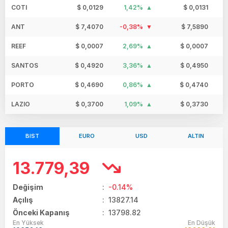
COTI
$ 0,0129
1,42%
$ 0,0131
ANT
$ 7,4070
-0,38%
$ 7,5890
REEF
$ 0,0007
2,69%
$ 0,0007
SANTOS
$ 0,4920
3,36%
$ 0,4950
PORTO
$ 0,4690
0,86%
$ 0,4740
LAZIO
$ 0,3700
1,09%
$ 0,3730
BIST
EURO
USD
ALTIN
13.779,39
Değişim
:
-0.14%
Açılış
:
13827.14
Önceki Kapanış
: 13798.82
En Yüksek
En Düşük