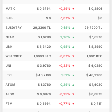
MATIC
$ 0,3794
-0,29%
$ 0,3806
SHIB
$ 0
-1,07%
$ 0
BUSD/TRY
29,3300 TL
0,58%
29,7200 TL
NEAR
$ 1,6280
2,26%
$ 1,6370
LINK
$ 8,3420
0,98%
$ 8,3990
WBTC/BTC
1,0003 BTC
-0,07%
1,0011 BTC
UNI
$ 3,9780
-0,33%
$ 4,0380
LTC
$ 46,2100
1,52%
$ 46,2200
ATOM
$ 1,3780
0,29%
$ 1,4030
ALGO
$ 0,0870
-0,23%
$ 0,0879
FTM
$ 0,6994
-0,77%
$ 0,7111