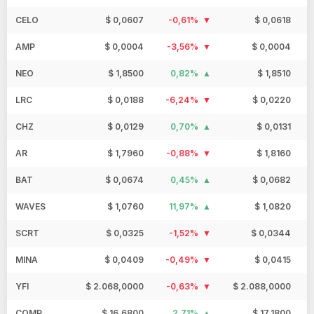
CELO
$ 0,0607
-0,61%
$ 0,0618
AMP
$ 0,0004
-3,56%
$ 0,0004
NEO
$ 1,8500
0,82%
$ 1,8510
LRC
$ 0,0188
-6,24%
$ 0,0220
CHZ
$ 0,0129
0,70%
$ 0,0131
AR
$ 1,7960
-0,88%
$ 1,8160
BAT
$ 0,0674
0,45%
$ 0,0682
WAVES
$ 1,0760
11,97%
$ 1,0820
SCRT
$ 0,0325
-1,52%
$ 0,0344
MINA
$ 0,0409
-0,49%
$ 0,0415
YFI
$ 2.068,0000
-0,63%
$ 2.088,0000
COMP
$ 16,6800
2,71%
$ 17,1800