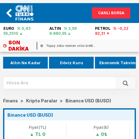
CANLI BORSA
EURO
% 0,43
ALTIN
% 2,59
PETROL
% -0,22
55,2510
6.660,55
82,31
SON
..
Altın için yıl sonu tahmini geldi: ...
DAKIKA
Altın Ne Kadar
Döviz Kuru
Ekonomik Takvim
Finans
>
Kripto Paralar
>
Binance USD (BUSD)
Binance USD (BUSD)
Fiyat(TL)
Fiyat(₺)
TL 0
0₺