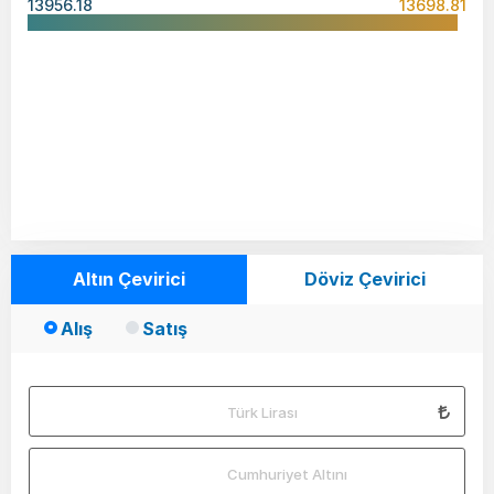
13956.18
13698.81
Altın Çevirici
Döviz Çevirici
Alış
Satış
Türk Lirası
Cumhuriyet Altını