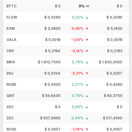
BTTC
$ 0
0%
$ 0
FLOW
$ 0,0280
0,22%
$ 0,0285
KSM
$ 3,0600
-0,65%
$ 3,1400
GALA
$ 0,0018
-1,50%
$ 0,0018
CRV
$ 0,2164
-0,14%
$ 0,2183
MKR
$ 1.813,7000
0,76%
$ 1.830,0000
ENJ
$ 0,0254
-0,31%
$ 0,0257
RUNE
$ 0,4500
2,27%
$ 0,4580
QNT
$ 59,6400
0,76%
$ 60,3700
XEC
$ 0
2,00%
$ 0
ZEC
$ 507,6900
0,49%
$ 517,4500
ROSE
$ 0,0057
-1,05%
$ 0,0057