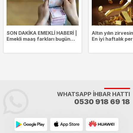
SON DAKİKA EMEKLİ HABERİ |
Altın yılın zirves
Emekli maaş farkları bugün
En iyi haftalık p
yatıyor! Kim ne kadar ödeme
alacak?
WHATSAPP İHBAR HATTI
0530 918 69 18