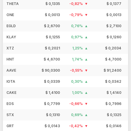
THETA
$ 0,1335
-0,82%
$ 0,1377
ONE
$ 0,0013
-0,79%
$ 0,0013
EGLD
$ 2,6700
0,76%
$ 2,7100
KLAY
$ 0,1255
0,97%
$ 0,1260
XTZ
$ 0,2021
1,25%
$ 0,2034
HNT
$ 4,6700
1,74%
$ 4,7000
AAVE
$ 90,0300
-0,55%
$ 91,2400
IOTA
$ 0,0339
0,30%
$ 0,0342
CAKE
$ 1,4100
1,00%
$ 1,4140
EOS
$ 0,7799
-0,66%
$ 0,7996
STX
$ 0,1310
0,69%
$ 0,1325
GRT
$ 0,0143
-0,42%
$ 0,0146