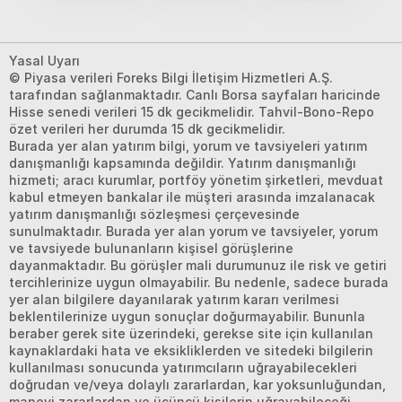
Yasal Uyarı
© Piyasa verileri Foreks Bilgi İletişim Hizmetleri A.Ş.
tarafından sağlanmaktadır. Canlı Borsa sayfaları haricinde
Hisse senedi verileri 15 dk gecikmelidir. Tahvil-Bono-Repo
özet verileri her durumda 15 dk gecikmelidir.
Burada yer alan yatırım bilgi, yorum ve tavsiyeleri yatırım
danışmanlığı kapsamında değildir. Yatırım danışmanlığı
hizmeti; aracı kurumlar, portföy yönetim şirketleri, mevduat
kabul etmeyen bankalar ile müşteri arasında imzalanacak
yatırım danışmanlığı sözleşmesi çerçevesinde
sunulmaktadır. Burada yer alan yorum ve tavsiyeler, yorum
ve tavsiyede bulunanların kişisel görüşlerine
dayanmaktadır. Bu görüşler mali durumunuz ile risk ve getiri
tercihlerinize uygun olmayabilir. Bu nedenle, sadece burada
yer alan bilgilere dayanılarak yatırım kararı verilmesi
beklentilerinize uygun sonuçlar doğurmayabilir. Bununla
beraber gerek site üzerindeki, gerekse site için kullanılan
kaynaklardaki hata ve eksikliklerden ve sitedeki bilgilerin
kullanılması sonucunda yatırımcıların uğrayabilecekleri
doğrudan ve/veya dolaylı zararlardan, kar yoksunluğundan,
manevi zararlardan ve üçüncü kişilerin uğrayabileceği