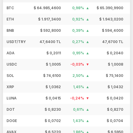
BTC
$ 64.985,4600
0,98%
$ 65.390,9900
$
ETH
$ 1.917,3400
0,92%
$ 1.943,0200
BNB
$ 592,8000
0,39%
$ 594,4000
USDT/TRY
47,6400 TL
0,27%
47,6700 TL
ADA
$ 0,2011
0,95%
$ 0,2040
USDC
$ 1,0005
-0,03%
$ 1,0008
SOL
$ 74,6100
2,50%
$ 75,1400
XRP
$ 1,0362
1,45%
$ 1,0432
LUNA
$ 0,0415
-0,24%
$ 0,0420
DOT
$ 0,8230
0,61%
$ 0,8270
DOGE
$ 0,0702
1,43%
$ 0,0704
AVAX
$ 6,5220
1,86%
$ 6,5950