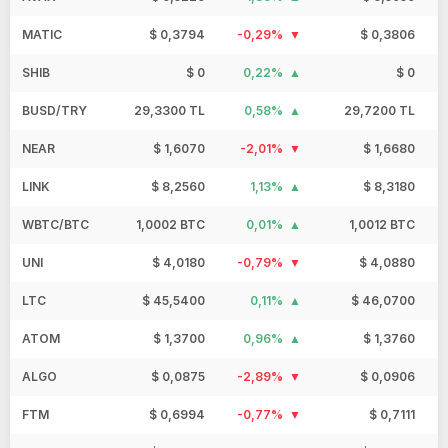
MATIC
$ 0,3794
-0,29%
$ 0,3806
SHIB
$ 0
0,22%
$ 0
BUSD/TRY
29,3300 TL
0,58%
29,7200 TL
NEAR
$ 1,6070
-2,01%
$ 1,6680
LINK
$ 8,2560
1,13%
$ 8,3180
WBTC/BTC
1,0002 BTC
0,01%
1,0012 BTC
UNI
$ 4,0180
-0,79%
$ 4,0880
LTC
$ 45,5400
0,11%
$ 46,0700
ATOM
$ 1,3700
0,96%
$ 1,3760
ALGO
$ 0,0875
-2,89%
$ 0,0906
FTM
$ 0,6994
-0,77%
$ 0,7111