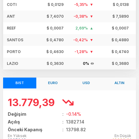
COTI
$ 0,0129
-5,35%
$ 0,0138
ANT
$ 7,4070
-0,38%
$ 7,5890
REEF
$ 0,0007
2,69%
$ 0,0007
SANTOS
$ 0,4780
-0,42%
$ 0,4880
PORTO
$ 0,4630
-1,28%
$ 0,4740
LAZIO
$ 0,3630
0%
$ 0,3680
BIST
EURO
USD
ALTIN
13.779,39
Değişim
:
-0.14%
Açılış
:
13827.14
Önceki Kapanış
: 13798.82
En Yüksek
En Düşük