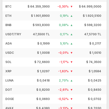
BTC
$ 64.359,3900
-0,30%
$ 64.999,0000
$
ETH
$ 1.901,8900
0,19%
$ 1.920,5100
BNB
$ 593,8300
0,08%
$ 598,3200
USDT/TRY
47,5500 TL
0,17%
47,5700 TL
ADA
$ 0,1999
5,10%
$ 0,2117
USDC
$ 1,0008
-0,01%
$ 1,0010
SOL
$ 72,6600
-1,17%
$ 74,3500
XRP
$ 1,0297
-1,63%
$ 1,0584
LUNA
$ 0,0418
2,70%
$ 0,0425
DOT
$ 0,8200
-2,61%
$ 0,8450
DOGE
$ 0,0693
-0,52%
$ 0,0702
AVAX
$ 6,4380
-3,13%
$ 6,7030