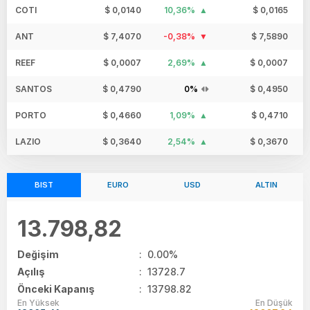
COTI
$ 0,0140
10,36%
$ 0,0165
ANT
$ 7,4070
-0,38%
$ 7,5890
REEF
$ 0,0007
2,69%
$ 0,0007
SANTOS
$ 0,4790
0%
$ 0,4950
PORTO
$ 0,4660
1,09%
$ 0,4710
LAZIO
$ 0,3640
2,54%
$ 0,3670
BIST
EURO
USD
ALTIN
13.798,82
Değişim
:
0.00%
Açılış
:
13728.7
Önceki Kapanış
: 13798.82
En Yüksek
En Düşük