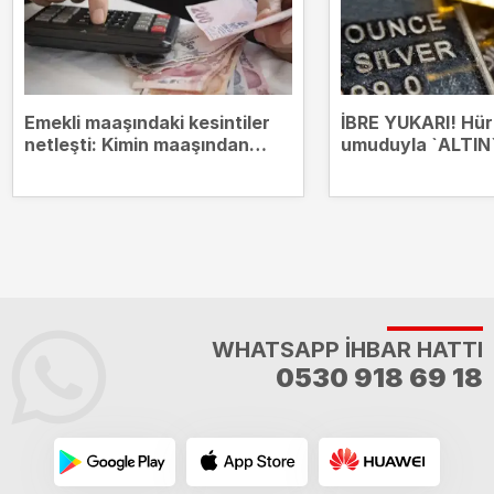
Emekli maaşındaki kesintiler
İBRE YUKARI! Hü
netleşti: Kimin maaşından
umuduyla `ALTIN`
hangi borçlar kesilecek?
zirvesinde
WHATSAPP İHBAR HATTI
0530 918 69 18