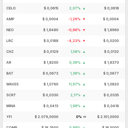
CELO
$ 0,0615
2,07%
$ 0,0618
AMP
$ 0,0004
-1,26%
$ 0,0004
NEO
$ 1,8480
-0,86%
$ 1,8960
LRC
$ 0,0188
-4,23%
$ 0,0200
CHZ
$ 0,0129
1,58%
$ 0,0132
AR
$ 1,8200
0,39%
$ 1,8370
BAT
$ 0,0673
1,36%
$ 0,0677
WAVES
$ 1,0760
11,97%
$ 1,0820
SCRT
$ 0,0330
2,17%
$ 0,0335
MINA
$ 0,0413
1,98%
$ 0,0416
YFI
$ 2.079,0000
0%
$ 2.101,0000
COMP
$ 16,3500
0,99%
$ 16,5000