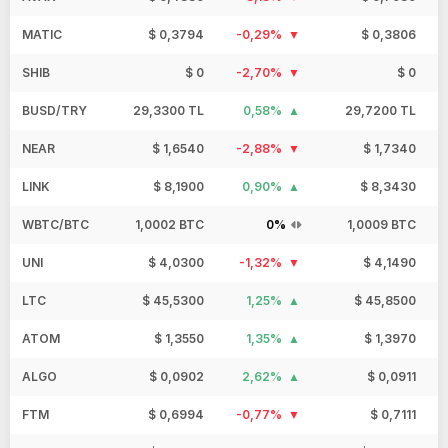
MATIC
$ 0,3794
-0,29%
$ 0,3806
SHIB
$ 0
-2,70%
$ 0
BUSD/TRY
29,3300 TL
0,58%
29,7200 TL
NEAR
$ 1,6540
-2,88%
$ 1,7340
LINK
$ 8,1900
0,90%
$ 8,3430
WBTC/BTC
1,0002 BTC
0%
1,0009 BTC
UNI
$ 4,0300
-1,32%
$ 4,1490
LTC
$ 45,5300
1,25%
$ 45,8500
ATOM
$ 1,3550
1,35%
$ 1,3970
ALGO
$ 0,0902
2,62%
$ 0,0911
FTM
$ 0,6994
-0,77%
$ 0,7111