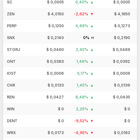
SC
$ 0,0005
0,40%
$ 0,0005
ZEN
$ 4,0150
-2,62%
$ 4,1650
PERP
$ 0,1250
4,69%
$ 0,1273
SNX
$ 0,2140
0%
$ 0,2190
STORJ
$ 0,0460
2,45%
$ 0,0469
ONT
$ 0,0383
1,46%
$ 0,0392
IOST
$ 0,0006
0,17%
$ 0,0006
CHR
$ 0,0133
1,45%
$ 0,0139
REN
$ 0,0427
8,48%
$ 0,0435
WIN
$ 0
2,25%
$ 0
DENT
$ 0
-9,52%
$ 0
WRX
$ 0,0173
-4,95%
$ 0,0183