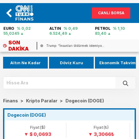
CANLI BORSA
EURO
% 0,02
ALTIN
% 0,49
PETROL
% 1,10
55,0245
6.524,49
83,40
SON
SON DAKİKA HABERİ: Suriye’nin başke...
DAKIKA
Altın Ne Kadar
Döviz Kuru
Ekonomik Takvim
Finans
>
Kripto Paralar
>
Dogecoin (DOGE)
Dogecoin (DOGE)
Fiyat($)
Fiyat(₺)
$ 0,0693
3,3066₺