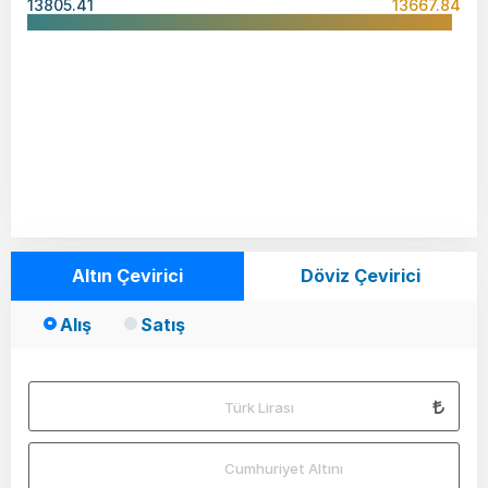
13805.41
13667.84
Altın Çevirici
Döviz Çevirici
Alış
Satış
Türk Lirası
Cumhuriyet Altını