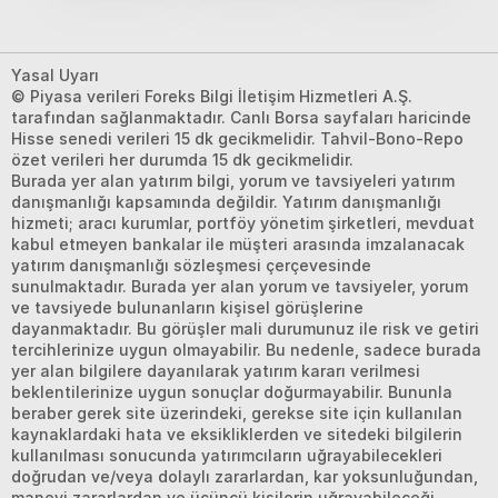
Yasal Uyarı
© Piyasa verileri Foreks Bilgi İletişim Hizmetleri A.Ş.
tarafından sağlanmaktadır. Canlı Borsa sayfaları haricinde
Hisse senedi verileri 15 dk gecikmelidir. Tahvil-Bono-Repo
özet verileri her durumda 15 dk gecikmelidir.
Burada yer alan yatırım bilgi, yorum ve tavsiyeleri yatırım
danışmanlığı kapsamında değildir. Yatırım danışmanlığı
hizmeti; aracı kurumlar, portföy yönetim şirketleri, mevduat
kabul etmeyen bankalar ile müşteri arasında imzalanacak
yatırım danışmanlığı sözleşmesi çerçevesinde
sunulmaktadır. Burada yer alan yorum ve tavsiyeler, yorum
ve tavsiyede bulunanların kişisel görüşlerine
dayanmaktadır. Bu görüşler mali durumunuz ile risk ve getiri
tercihlerinize uygun olmayabilir. Bu nedenle, sadece burada
yer alan bilgilere dayanılarak yatırım kararı verilmesi
beklentilerinize uygun sonuçlar doğurmayabilir. Bununla
beraber gerek site üzerindeki, gerekse site için kullanılan
kaynaklardaki hata ve eksikliklerden ve sitedeki bilgilerin
kullanılması sonucunda yatırımcıların uğrayabilecekleri
doğrudan ve/veya dolaylı zararlardan, kar yoksunluğundan,
manevi zararlardan ve üçüncü kişilerin uğrayabileceği