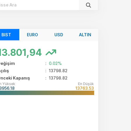
BIST
EURO
USD
ALTIN
13.801,94
eğişim
:
0.02%
çılış
:
13798.82
nceki Kapanış
: 13798.82
n Yüksek
En Düşük
3956.18
13763.53