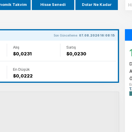
nomik Takvim
Hisse Senedi
Dolar Ne Kadar
Son Güncelleme:
07.08.2026 16:08:15
Alış
Satış
$0,0231
$0,0230
D
En Düşük
A
$0,0222
Ö
E
1