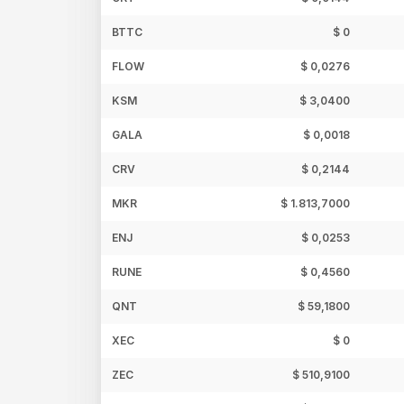
BTTC
$ 0
FLOW
$ 0,0276
KSM
$ 3,0400
GALA
$ 0,0018
CRV
$ 0,2144
MKR
$ 1.813,7000
ENJ
$ 0,0253
RUNE
$ 0,4560
QNT
$ 59,1800
XEC
$ 0
ZEC
$ 510,9100