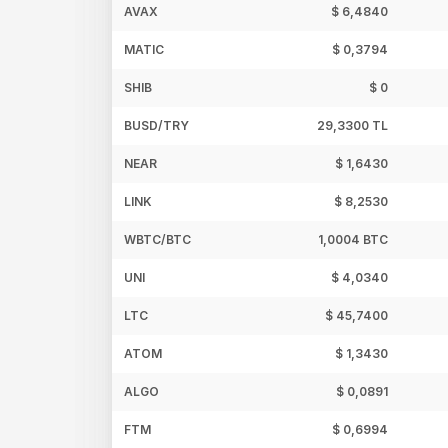
AVAX
$ 6,4840
MATIC
$ 0,3794
SHIB
$ 0
BUSD/TRY
29,3300 TL
NEAR
$ 1,6430
LINK
$ 8,2530
WBTC/BTC
1,0004 BTC
UNI
$ 4,0340
LTC
$ 45,7400
ATOM
$ 1,3430
ALGO
$ 0,0891
FTM
$ 0,6994