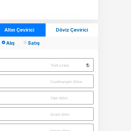
Altın Çevirici
Döviz Çevirici
Alış
Satış
Türk Lirası
Cumhuriyet Altını
Tam Altın
Gram Altın
Yarım Altın