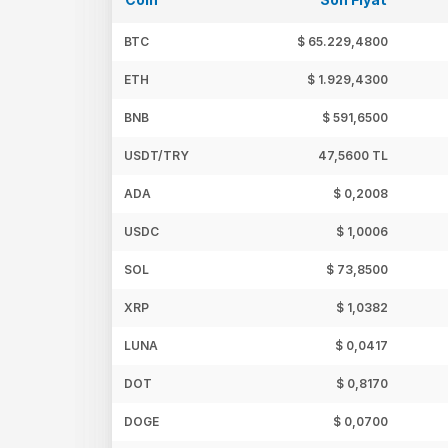
BTC
$ 65.229,4800
ETH
$ 1.929,4300
BNB
$ 591,6500
USDT/TRY
47,5600 TL
ADA
$ 0,2008
USDC
$ 1,0006
SOL
$ 73,8500
XRP
$ 1,0382
LUNA
$ 0,0417
DOT
$ 0,8170
DOGE
$ 0,0700