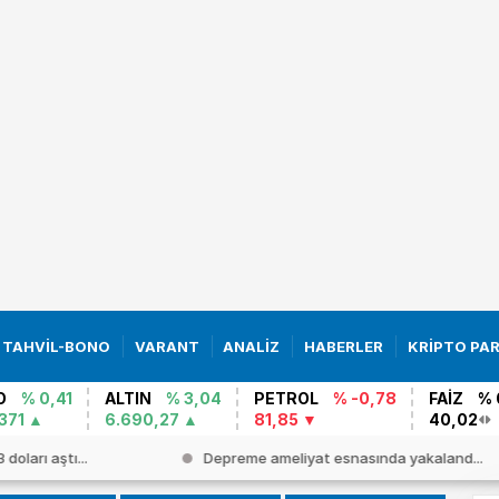
TAHVİL-BONO
VARANT
ANALİZ
HABERLER
KRİPTO PA
O
% 0,41
ALTIN
% 3,04
PETROL
% -0,78
FAİZ
% 
371
6.690,27
81,85
40,02
doları aştı...
Depreme ameliyat esnasında yakaland...