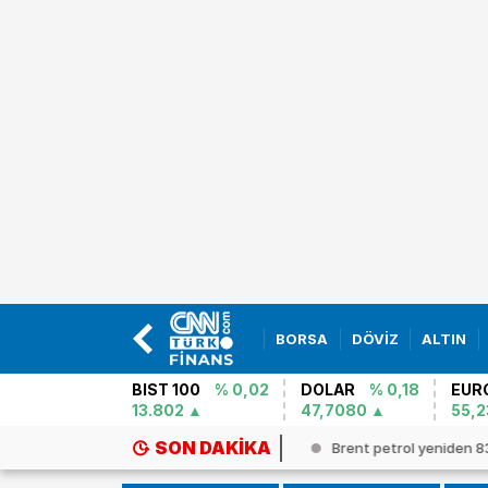
BORSA
DÖVİZ
ALTIN
BIST 100
% 0,02
DOLAR
% 0,18
EUR
13.802
47,7080
55,2
SON DAKIKA
imde tarihi dönüm noktası: Yapay...
Brent petrol yeniden 83 