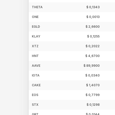
THETA
$ 0,1343
ONE
$ 0,0013
EGLD
$ 2,6600
KLAY
$ 0,1255
XTZ
$ 0,2022
HNT
$ 4,6700
AAVE
$ 89,9900
IOTA
$ 0,0340
CAKE
$ 1,4070
EOS
$ 0,7799
STX
$ 0,1298
GRT
$ 0,0144