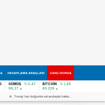
RA
HESAPLAMA ARAÇLARI
CANLI BORSA
0
GÜMÜŞ
% 5,47
BİTCOİN
% 1,49
99,27
65.229
Trump`tan doğumla vatandaşlık hakkı...
Son dakika