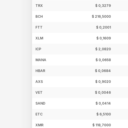
TRX
$ 0,3279
BCH
$ 216,5000
FTT
$ 0,2001
XLM
$ 0,1609
ICP
$ 2,0820
MANA
$ 0,0658
HBAR
$ 0,0684
AXS
$ 0,9020
VET
$ 0,0046
SAND
$ 0,0414
ETC
$ 6,5100
XMR
$ 118,7000