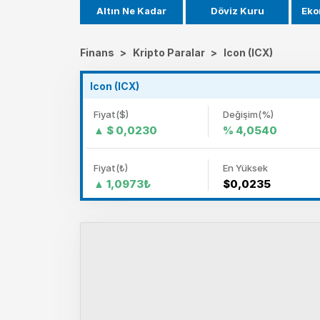
Altın Ne Kadar
Döviz Kuru
Eko
Finans
>
Kripto Paralar
>
Icon (ICX)
Icon (ICX)
Fiyat($)
Değişim(%)
$ 0,0230
% 4,0540
Fiyat(₺)
En Yüksek
1,0973₺
$0,0235