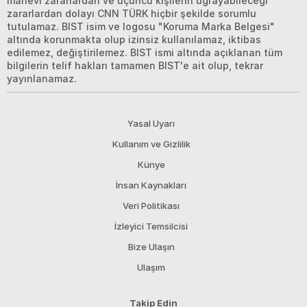
manevi zararlardan ve üçüncü kişilerin uğrayabileceği
zararlardan dolayı CNN TÜRK hiçbir şekilde sorumlu
tutulamaz. BIST isim ve logosu "Koruma Marka Belgesi"
altında korunmakta olup izinsiz kullanılamaz, iktibas
edilemez, değiştirilemez. BIST ismi altında açıklanan tüm
bilgilerin telif hakları tamamen BIST'e ait olup, tekrar
yayınlanamaz.
Yasal Uyarı
Kullanım ve Gizlilik
Künye
İnsan Kaynakları
Veri Politikası
İzleyici Temsilcisi
Bize Ulaşın
Ulaşım
Takip Edin