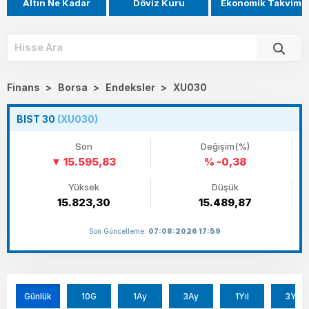
Altın Ne Kadar
Döviz Kuru
Ekonomik Takvim
Finans
>
Borsa
>
Endeksler
>
XU030
BIST 30
(XU030)
Son
Değişim(%)
15.595,83
% -0,38
Yüksek
Düşük
15.823,30
15.489,87
Son Güncelleme:
07:08:2026 17:59
Günlük
10G
1Ay
3Ay
1Yıl
3Yıl