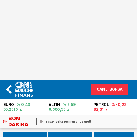
CANLI BORSA
ALTIN
% 2,59
PETROL
% -0,22
FAİZ
% 40,02
6.660,55
82,31
0
SON
.
Yapay zeka resmen virüs üretti...
DAKIKA