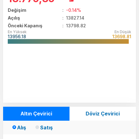
Değişim
:
-0.14%
Açılış
:
13827.14
Önceki Kapanış
: 13798.82
En Yüksek
En Düşük
13956.18
13698.81
Altın Çevirici
Döviz Çevirici
Alış
Satış