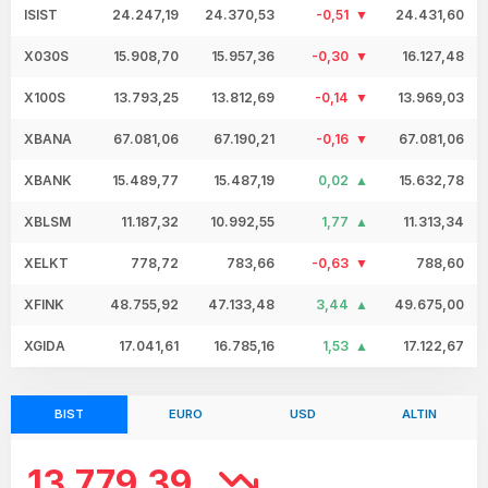
ISIST
24.247,19
24.370,53
-0,51
24.431,60
X030S
15.908,70
15.957,36
-0,30
16.127,48
X100S
13.793,25
13.812,69
-0,14
13.969,03
XBANA
67.081,06
67.190,21
-0,16
67.081,06
XBANK
15.489,77
15.487,19
0,02
15.632,78
XBLSM
11.187,32
10.992,55
1,77
11.313,34
XELKT
778,72
783,66
-0,63
788,60
XFINK
48.755,92
47.133,48
3,44
49.675,00
XGIDA
17.041,61
16.785,16
1,53
17.122,67
BIST
EURO
USD
ALTIN
13.779,39