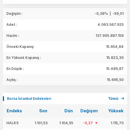
Değişim :
-0,38% | -59,01
Adet :
4.063.567.925
Hacim :
137.905.887.159
Önceki Kapanış:
15.654,84
En Yüksek Kapanış :
15.823,30
En Düşük :
15.489,87
Açılış :
15.695,50
Borsa İstanbul Endeksleri
Tümü
Endeks
Son
Dün
Değişim
Yüksek
HALKS
1.101,53
1.104,55
-0,27
1.115,70