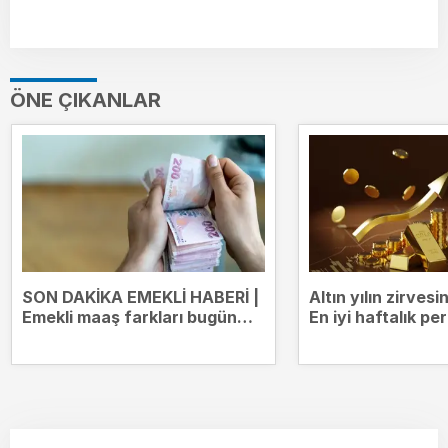
ÖNE ÇIKANLAR
SON DAKİKA EMEKLİ HABERİ |
Altın yılın zirves
Emekli maaş farkları bugün
En iyi haftalık p
yatıyor! Kim ne kadar ödeme
alacak?