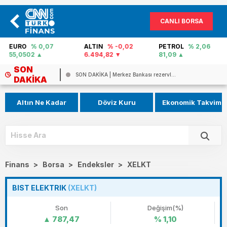
CANLI BORSA
EURO
% 0,07
ALTIN
% -0,02
PETROL
% 2,06
55,0502
6.494,82
81,09
SON
P...
SON DAKİKA | Merkez Bankası rezervl...
DAKIKA
Altın Ne Kadar
Döviz Kuru
Ekonomik Takvim
Finans
>
Borsa
>
Endeksler
>
XELKT
BIST ELEKTRIK
(XELKT)
Son
Değişim(%)
787,47
% 1,10