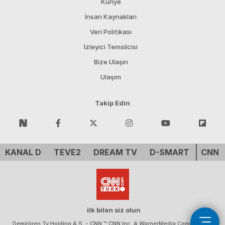
Künye
İnsan Kaynakları
Veri Politikası
İzleyici Temsilcisi
Bize Ulaşın
Ulaşım
Takip Edin
KANAL D
TEVE2
DREAM TV
D-SMART
CNN 
ilk bilen siz olun
Demirören Tv Holding A.Ş. - CNN ™ CNN Inc. A WarnerMedia Company. All