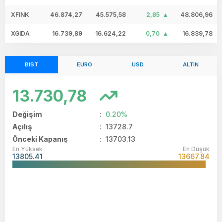
XFINK
46.874,27
45.575,58
2,85
48.806,96
XGIDA
16.739,89
16.624,22
0,70
16.839,78
BIST
EURO
USD
ALTIN
13.730,78
Değişim
:
0.20%
Açılış
:
13728.7
Önceki Kapanış
: 13703.13
En Yüksek
En Düşük
13805.41
13667.84