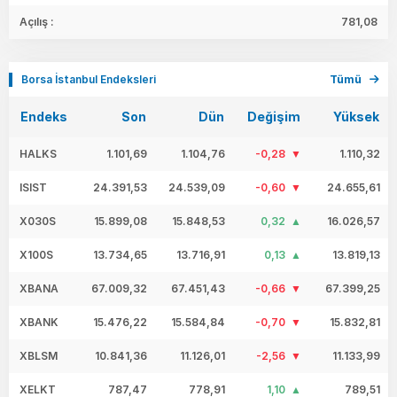
Açılış :
781,08
Borsa İstanbul Endeksleri
Tümü
Endeks
Son
Dün
Değişim
Yüksek
HALKS
1.101,69
1.104,76
-0,28
1.110,32
ISIST
24.391,53
24.539,09
-0,60
24.655,61
X030S
15.899,08
15.848,53
0,32
16.026,57
X100S
13.734,65
13.716,91
0,13
13.819,13
XBANA
67.009,32
67.451,43
-0,66
67.399,25
XBANK
15.476,22
15.584,84
-0,70
15.832,81
XBLSM
10.841,36
11.126,01
-2,56
11.133,99
XELKT
787,47
778,91
1,10
789,51