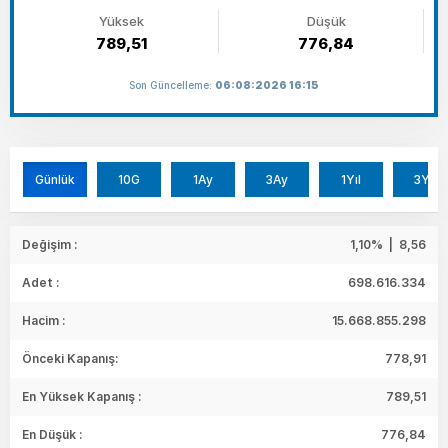
Yüksek
Düşük
789,51
776,84
Son Güncelleme:
06:08:2026 16:15
Günlük
10G
1Ay
3Ay
1Yıl
3Yıl
Değişim :
1,10% | 8,56
Adet :
698.616.334
Hacim :
15.668.855.298
Önceki Kapanış:
778,91
En Yüksek Kapanış :
789,51
En Düşük :
776,84