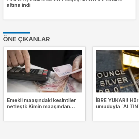
altına indi
ÖNE ÇIKANLAR
Emekli maaşındaki kesintiler
İBRE YUKARI! Hü
netleşti: Kimin maaşından
umuduyla `ALTIN`
hangi borçlar kesilecek?
zirvesinde