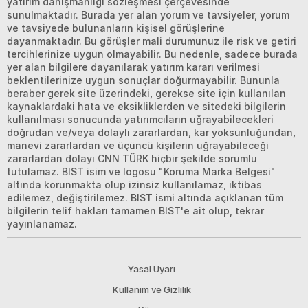
yatırım danışmanlığı sözleşmesi çerçevesinde
sunulmaktadır. Burada yer alan yorum ve tavsiyeler, yorum
ve tavsiyede bulunanların kişisel görüşlerine
dayanmaktadır. Bu görüşler mali durumunuz ile risk ve getiri
tercihlerinize uygun olmayabilir. Bu nedenle, sadece burada
yer alan bilgilere dayanılarak yatırım kararı verilmesi
beklentilerinize uygun sonuçlar doğurmayabilir. Bununla
beraber gerek site üzerindeki, gerekse site için kullanılan
kaynaklardaki hata ve eksikliklerden ve sitedeki bilgilerin
kullanılması sonucunda yatırımcıların uğrayabilecekleri
doğrudan ve/veya dolaylı zararlardan, kar yoksunluğundan,
manevi zararlardan ve üçüncü kişilerin uğrayabileceği
zararlardan dolayı CNN TÜRK hiçbir şekilde sorumlu
tutulamaz. BIST isim ve logosu "Koruma Marka Belgesi"
altında korunmakta olup izinsiz kullanılamaz, iktibas
edilemez, değiştirilemez. BIST ismi altında açıklanan tüm
bilgilerin telif hakları tamamen BIST'e ait olup, tekrar
yayınlanamaz.
Yasal Uyarı
Kullanım ve Gizlilik