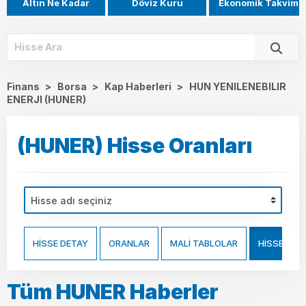
Altın Ne Kadar
Döviz Kuru
Ekonomik Takvim
Finans
>
Borsa
>
Kap Haberleri
>
HUN YENILENEBILIR
ENERJI (HUNER)
(HUNER) Hisse Oranları
HİSSE DETAY
ORANLAR
MALİ TABLOLAR
HİSSE HAB
Tüm HUNER Haberler