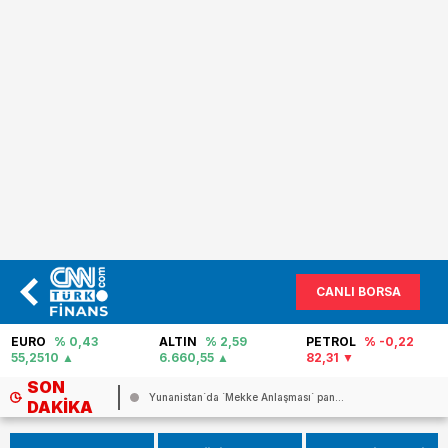
CANLI BORSA
ALTIN
% 2,59
PETROL
% -0,22
FAİZ
% 40,02
6.660,55
82,31
0
SON
..
Avrupa`da orman yangınlarının fatur...
DAKIKA