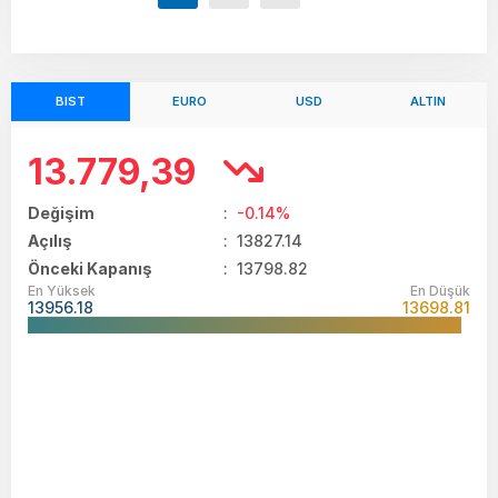
BIST
EURO
USD
ALTIN
13.779,39
Değişim
:
-0.14%
Açılış
:
13827.14
Önceki Kapanış
: 13798.82
En Yüksek
En Düşük
13956.18
13698.81