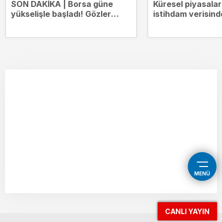
SON DAKİKA | Borsa güne
Küresel piyasala
yükselişle başladı! Gözler
istihdam verisind
14.000 puanda
MENÜ
CANLI YAYIN