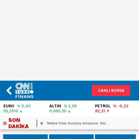
CANLI BORSA
ALTIN
% 2,59
PETROL
% -0,22
FAİZ
% 40,02
6.660,55
82,31
0
SON
...
ABD`den Rusya`nın savaş finansmanın...
DAKIKA