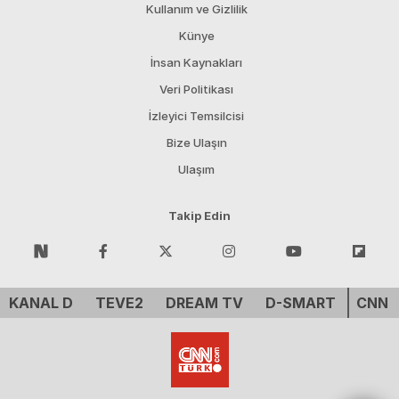
Kullanım ve Gizlilik
Künye
İnsan Kaynakları
Veri Politikası
İzleyici Temsilcisi
Bize Ulaşın
Ulaşım
Takip Edin
KANAL D
TEVE2
DREAM TV
D-SMART
CNN 