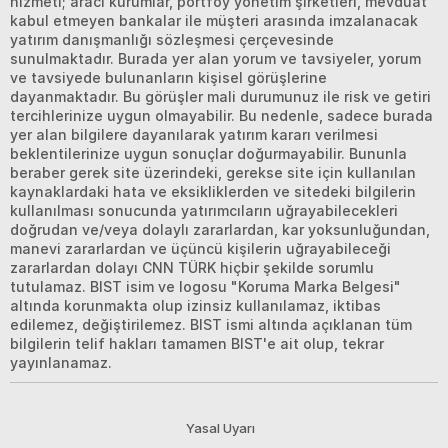
hizmeti; aracı kurumlar, portföy yönetim şirketleri, mevduat
kabul etmeyen bankalar ile müşteri arasında imzalanacak
yatırım danışmanlığı sözleşmesi çerçevesinde
sunulmaktadır. Burada yer alan yorum ve tavsiyeler, yorum
ve tavsiyede bulunanların kişisel görüşlerine
dayanmaktadır. Bu görüşler mali durumunuz ile risk ve getiri
tercihlerinize uygun olmayabilir. Bu nedenle, sadece burada
yer alan bilgilere dayanılarak yatırım kararı verilmesi
beklentilerinize uygun sonuçlar doğurmayabilir. Bununla
beraber gerek site üzerindeki, gerekse site için kullanılan
kaynaklardaki hata ve eksikliklerden ve sitedeki bilgilerin
kullanılması sonucunda yatırımcıların uğrayabilecekleri
doğrudan ve/veya dolaylı zararlardan, kar yoksunluğundan,
manevi zararlardan ve üçüncü kişilerin uğrayabileceği
zararlardan dolayı CNN TÜRK hiçbir şekilde sorumlu
tutulamaz. BIST isim ve logosu "Koruma Marka Belgesi"
altında korunmakta olup izinsiz kullanılamaz, iktibas
edilemez, değiştirilemez. BIST ismi altında açıklanan tüm
bilgilerin telif hakları tamamen BIST'e ait olup, tekrar
yayınlanamaz.
Yasal Uyarı