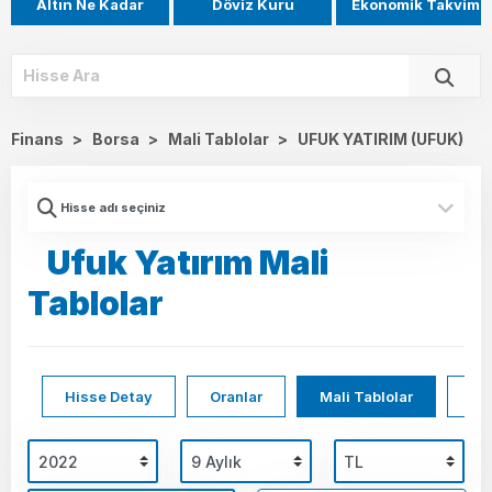
Altın Ne Kadar
Döviz Kuru
Ekonomik Takvim
Finans
>
Borsa
>
Mali Tablolar
>
UFUK YATIRIM (UFUK)
Ufuk Yatırım Mali
Tablolar
Hisse Detay
Oranlar
Mali Tablolar
Hi