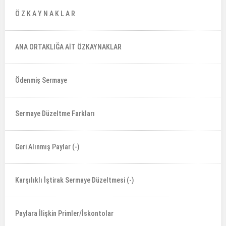
Ö Z K A Y N A K L A R
ANA ORTAKLIĞA AİT ÖZKAYNAKLAR
Ödenmiş Sermaye
Sermaye Düzeltme Farkları
Geri Alınmış Paylar (-)
Karşılıklı İştirak Sermaye Düzeltmesi (-)
Paylara İlişkin Primler/İskontolar