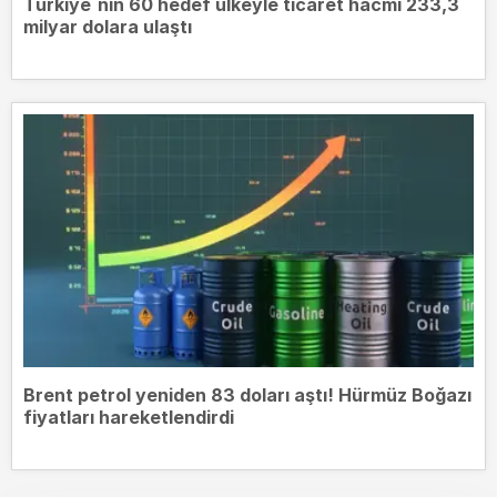
Türkiye`nin 60 hedef ülkeyle ticaret hacmi 233,3
milyar dolara ulaştı
Brent petrol yeniden 83 doları aştı! Hürmüz Boğazı
fiyatları hareketlendirdi