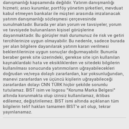
danışmanlığı kapsamında değildir. Yatırım danışmanlığı
hizmeti; aracı kurumlar, portföy yönetim şirketleri, mevduat
kabul etmeyen bankalar ile müşteri arasında imzalanacak
yatırım danışmanlığı sözleşmesi çerçevesinde
sunulmaktadır. Burada yer alan yorum ve tavsiyeler, yorum
ve tavsiyede bulunanların kişisel görüşlerine
dayanmaktadır. Bu görüşler mali durumunuz ile risk ve getiri
tercihlerinize uygun olmayabilir. Bu nedenle, sadece burada
yer alan bilgilere dayanılarak yatırım kararı verilmesi
beklentilerinize uygun sonuçlar doğurmayabilir. Bununla
beraber gerek site üzerindeki, gerekse site için kullanılan
kaynaklardaki hata ve eksikliklerden ve sitedeki bilgilerin
kullanılması sonucunda yatırımcıların uğrayabilecekleri
doğrudan ve/veya dolaylı zararlardan, kar yoksunluğundan,
manevi zararlardan ve üçüncü kişilerin uğrayabileceği
zararlardan dolayı CNN TÜRK hiçbir şekilde sorumlu
tutulamaz. BIST isim ve logosu "Koruma Marka Belgesi"
altında korunmakta olup izinsiz kullanılamaz, iktibas
edilemez, değiştirilemez. BIST ismi altında açıklanan tüm
bilgilerin telif hakları tamamen BIST'e ait olup, tekrar
yayınlanamaz.