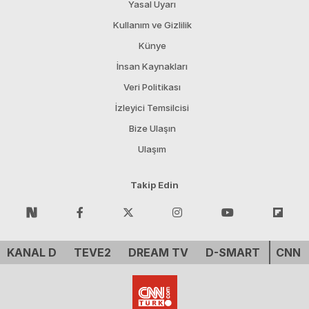
Yasal Uyarı
Kullanım ve Gizlilik
Künye
İnsan Kaynakları
Veri Politikası
İzleyici Temsilcisi
Bize Ulaşın
Ulaşım
Takip Edin
KANAL D
TEVE2
DREAM TV
D-SMART
CNN 