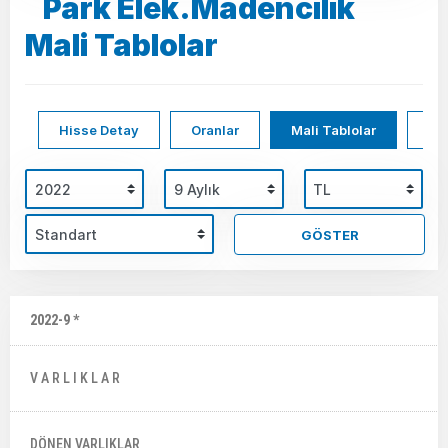
Park Elek.Madencılık
Mali Tablolar
Hisse Detay
Oranlar
Mali Tablolar
Hi
GÖSTER
2022-9 *
V A R L I K L A R
DÖNEN VARLIKLAR