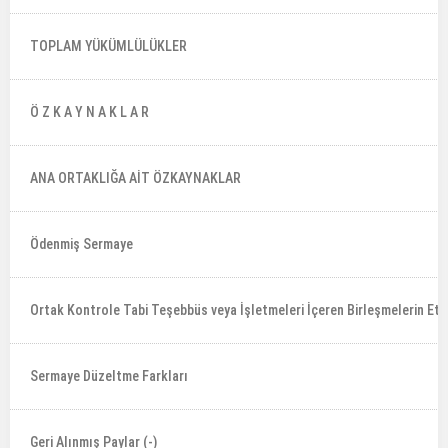
TOPLAM YÜKÜMLÜLÜKLER
Ö Z K A Y N A K L A R
ANA ORTAKLIĞA AİT ÖZKAYNAKLAR
Ödenmiş Sermaye
Ortak Kontrole Tabi Teşebbüs veya İşletmeleri İçeren Birleşmelerin Etkis
Sermaye Düzeltme Farkları
Geri Alınmış Paylar (-)