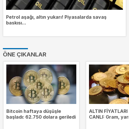
Petrol aşağı, altın yukarı! Piyasalarda savaş
baskısı...
ÖNE ÇIKANLAR
Bitcoin haftaya düşüşle
ALTIN FİYATLAR
başladı: 62.750 dolara geriledi
CANLI: Gram, yar
altın fiyatları ne
Gözler altın piya