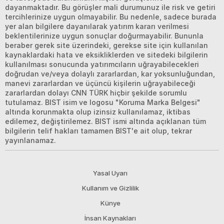
dayanmaktadır. Bu görüşler mali durumunuz ile risk ve getiri
tercihlerinize uygun olmayabilir. Bu nedenle, sadece burada
yer alan bilgilere dayanılarak yatırım kararı verilmesi
beklentilerinize uygun sonuçlar doğurmayabilir. Bununla
beraber gerek site üzerindeki, gerekse site için kullanılan
kaynaklardaki hata ve eksikliklerden ve sitedeki bilgilerin
kullanılması sonucunda yatırımcıların uğrayabilecekleri
doğrudan ve/veya dolaylı zararlardan, kar yoksunluğundan,
manevi zararlardan ve üçüncü kişilerin uğrayabileceği
zararlardan dolayı CNN TÜRK hiçbir şekilde sorumlu
tutulamaz. BIST isim ve logosu "Koruma Marka Belgesi"
altında korunmakta olup izinsiz kullanılamaz, iktibas
edilemez, değiştirilemez. BIST ismi altında açıklanan tüm
bilgilerin telif hakları tamamen BIST'e ait olup, tekrar
yayınlanamaz.
Yasal Uyarı
Kullanım ve Gizlilik
Künye
İnsan Kaynakları