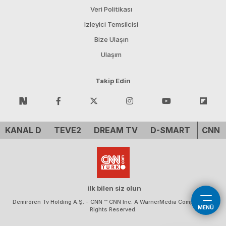
Veri Politikası
İzleyici Temsilcisi
Bize Ulaşın
Ulaşım
Takip Edin
KANAL D
TEVE2
DREAM TV
D-SMART
CNN 
ilk bilen siz olun
Demirören Tv Holding A.Ş. - CNN ™ CNN Inc. A WarnerMedia Company. All
MENÜ
Rights Reserved.