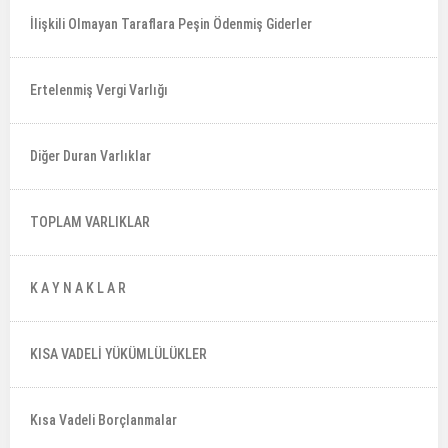
İlişkili Olmayan Taraflara Peşin Ödenmiş Giderler
Ertelenmiş Vergi Varlığı
Diğer Duran Varlıklar
TOPLAM VARLIKLAR
K A Y N A K L A R
KISA VADELİ YÜKÜMLÜLÜKLER
Kısa Vadeli Borçlanmalar