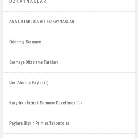
Ö Z K A Y N A K L A R
ANA ORTAKLIĞA AİT ÖZKAYNAKLAR
Ödenmiş Sermaye
Sermaye Düzeltme Farkları
Geri Alınmış Paylar (-)
Karşılıklı İştirak Sermaye Düzeltmesi (-)
Paylara İlişkin Primler/İskontolar