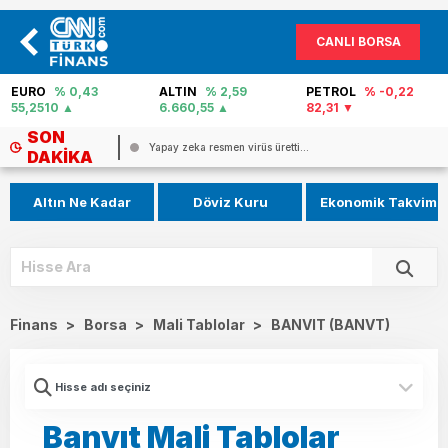
CANLI BORSA
ALTIN
% 2,59
PETROL
% -0,22
FAİZ
% 40,02
6.660,55
82,31
0
SON
Altın için yıl sonu tahmini geldi: ...
DAKIKA
Altın Ne Kadar
Döviz Kuru
Ekonomik Takvim
Finans
>
Borsa
>
Mali Tablolar
>
BANVIT (BANVT)
Banvıt Mali Tablolar