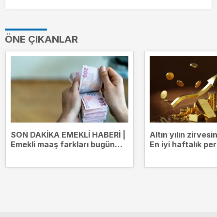
ÖNE ÇIKANLAR
SON DAKİKA EMEKLİ HABERİ |
Altın yılın zirves
Emekli maaş farkları bugün
En iyi haftalık p
yatıyor! Kim ne kadar ödeme
alacak?