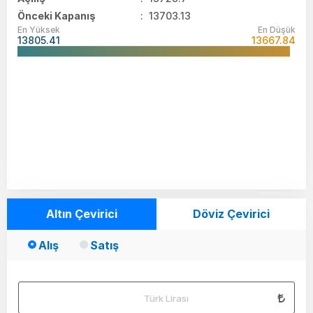
Önceki Kapanış
: 13703.13
En Yüksek
En Düşük
13805.41
13667.84
Altın Çevirici
Döviz Çevirici
Alış
Satış
Türk Lirası