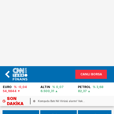
CANLI BORSA
EURO
% -0,04
ALTIN
% 0,07
PETROL
% 3,68
54,9844
6.500,31
82,37
SON
...
Komşuda Batı Nil Virüsü alarmı! Vak...
DAKIKA