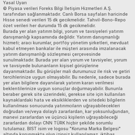
Yasal Uyarı
© Piyasa verileri Foreks Bilgi İletişim Hizmetleri A.Ş.
tarafından sağlanmaktadır. Canlı Borsa sayfaları haricinde
Hisse senedi verileri 15 dk gecikmelidir. Tahvil-Bono-Repo
özet verileri her durumda 15 dk gecikmelidir.
Burada yer alan yatırım bilgi, yorum ve tavsiyeleri yatırım
danışmanlığı kapsamında değildir. Yatırım danışmanlığı
hizmeti; aracı kurumlar, portföy yönetim şirketleri, mevduat
kabul etmeyen bankalar ile müşteri arasında imzalanacak
yatırım danışmanlığı sözleşmesi çerçevesinde
sunulmaktadır. Burada yer alan yorum ve tavsiyeler, yorum
ve tavsiyede bulunanların kişisel görüşlerine
dayanmaktadır. Bu görüşler mali durumunuz ile risk ve getiri
tercihlerinize uygun olmayabilir. Bu nedenle, sadece burada
yer alan bilgilere dayanılarak yatırım kararı verilmesi
beklentilerinize uygun sonuçlar doğurmayabilir. Bununla
beraber gerek site üzerindeki, gerekse site için kullanılan
kaynaklardaki hata ve eksikliklerden ve sitedeki bilgilerin
kullanılması sonucunda yatırımcıların uğrayabilecekleri
doğrudan ve/veya dolaylı zararlardan, kar yoksunluğundan,
manevi zararlardan ve üçüncü kişilerin uğrayabileceği
zararlardan dolayı CNN TÜRK hiçbir şekilde sorumlu
tutulamaz. BIST isim ve logosu "Koruma Marka Belgesi"
altında korunmakta olup izinsiz kullanılamaz, iktibas