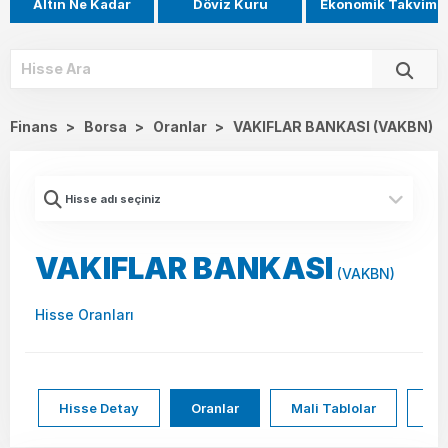
Altın Ne Kadar
Döviz Kuru
Ekonomik Takvim
Finans
>
Borsa
>
Oranlar
>
VAKIFLAR BANKASI (VAKBN)
VAKIFLAR BANKASI
(VAKBN)
Hisse Oranları
Hisse Detay
Oranlar
Mali Tablolar
Hi