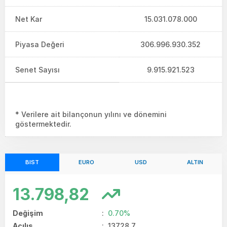
Net Kar
15.031.078.000
Piyasa Değeri
306.996.930.352
Senet Sayısı
9.915.921.523
* Verilere ait bilançonun yılını ve dönemini
göstermektedir.
BIST
EURO
USD
ALTIN
13.798,82
Değişim
:
0.70%
Açılış
:
13728.7