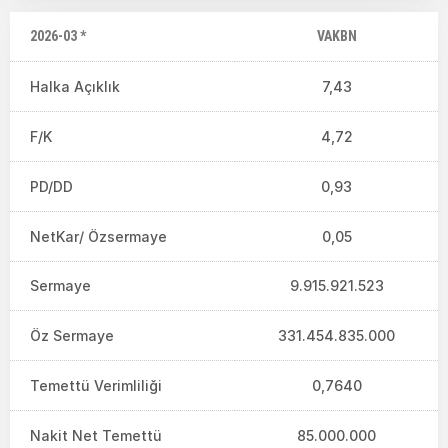
2026-03 *
VAKBN
Halka Açıklık
7,43
F/K
4,72
PD/DD
0,93
NetKar/ Özsermaye
0,05
Sermaye
9.915.921.523
Öz Sermaye
331.454.835.000
Temettü Verimliliği
0,7640
Nakit Net Temettü
85.000.000