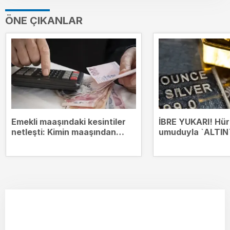
ÖNE ÇIKANLAR
Emekli maaşındaki kesintiler
İBRE YUKARI! Hü
netleşti: Kimin maaşından
umuduyla `ALTIN`
hangi borçlar kesilecek?
zirvesinde