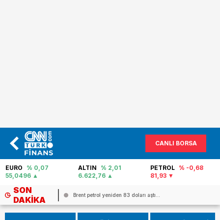
CANLI BORSA
EURO
% 0,07
ALTIN
% 2,01
PETROL
% -0,68
55,0496
6.622,76
81,93
SON
Brent petrol yeniden 83 doları aştı...
DAKIKA