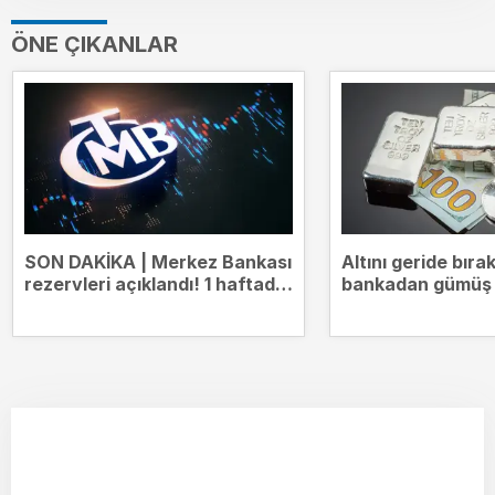
ÖNE ÇIKANLAR
SON DAKİKA | Merkez Bankası
Altını geride bıra
rezervleri açıklandı! 1 haftada
bankadan gümüş i
1,8 milyar dolar arttı
tahmin