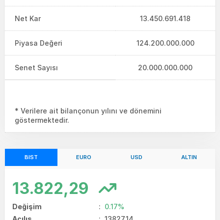
Net Kar
13.450.691.418
Piyasa Değeri
124.200.000.000
Senet Sayısı
20.000.000.000
* Verilere ait bilançonun yılını ve dönemini
göstermektedir.
BIST
EURO
USD
ALTIN
13.822,29
Değişim
:
0.17%
Açılış
:
13827.14