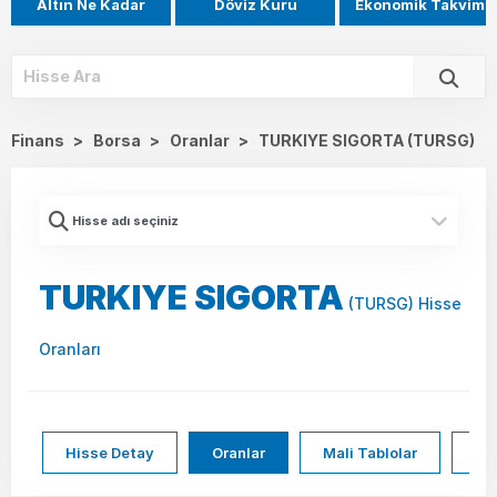
Altın Ne Kadar
Döviz Kuru
Ekonomik Takvim
Finans
>
Borsa
>
Oranlar
>
TURKIYE SIGORTA (TURSG)
TURKIYE SIGORTA
(TURSG) Hisse
Oranları
Hisse Detay
Oranlar
Mali Tablolar
Hi