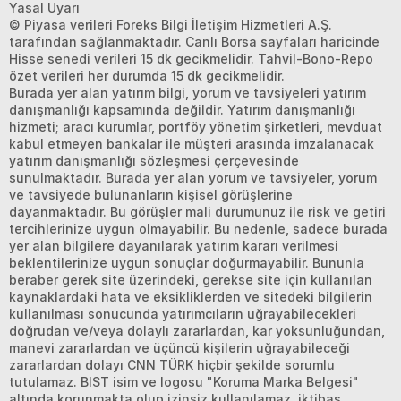
Yasal Uyarı
© Piyasa verileri Foreks Bilgi İletişim Hizmetleri A.Ş.
tarafından sağlanmaktadır. Canlı Borsa sayfaları haricinde
Hisse senedi verileri 15 dk gecikmelidir. Tahvil-Bono-Repo
özet verileri her durumda 15 dk gecikmelidir.
Burada yer alan yatırım bilgi, yorum ve tavsiyeleri yatırım
danışmanlığı kapsamında değildir. Yatırım danışmanlığı
hizmeti; aracı kurumlar, portföy yönetim şirketleri, mevduat
kabul etmeyen bankalar ile müşteri arasında imzalanacak
yatırım danışmanlığı sözleşmesi çerçevesinde
sunulmaktadır. Burada yer alan yorum ve tavsiyeler, yorum
ve tavsiyede bulunanların kişisel görüşlerine
dayanmaktadır. Bu görüşler mali durumunuz ile risk ve getiri
tercihlerinize uygun olmayabilir. Bu nedenle, sadece burada
yer alan bilgilere dayanılarak yatırım kararı verilmesi
beklentilerinize uygun sonuçlar doğurmayabilir. Bununla
beraber gerek site üzerindeki, gerekse site için kullanılan
kaynaklardaki hata ve eksikliklerden ve sitedeki bilgilerin
kullanılması sonucunda yatırımcıların uğrayabilecekleri
doğrudan ve/veya dolaylı zararlardan, kar yoksunluğundan,
manevi zararlardan ve üçüncü kişilerin uğrayabileceği
zararlardan dolayı CNN TÜRK hiçbir şekilde sorumlu
tutulamaz. BIST isim ve logosu "Koruma Marka Belgesi"
altında korunmakta olup izinsiz kullanılamaz, iktibas