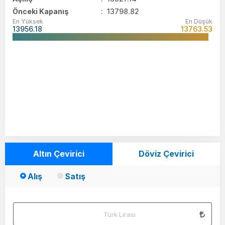
Önceki Kapanış
: 13798.82
En Yüksek
En Düşük
13956.18
13763.53
Altın Çevirici
Döviz Çevirici
Alış
Satış
Türk Lirası