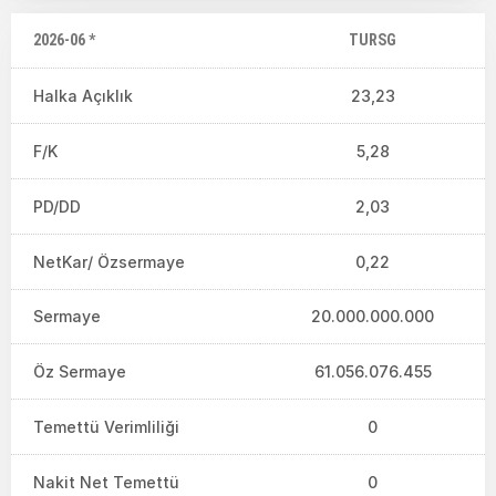
2026-06 *
TURSG
Halka Açıklık
23,23
F/K
5,28
PD/DD
2,03
NetKar/ Özsermaye
0,22
Sermaye
20.000.000.000
Öz Sermaye
61.056.076.455
Temettü Verimliliği
0
Nakit Net Temettü
0