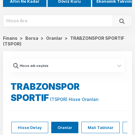
Altın Ne Kadar
Döviz Kuru
Ekonomik Takvim
Finans
>
Borsa
>
Oranlar
>
TRABZONSPOR SPORTIF
(TSPOR)
TRABZONSPOR
SPORTIF
(TSPOR) Hisse Oranları
Hisse Detay
Oranlar
Mali Tablolar
Hi