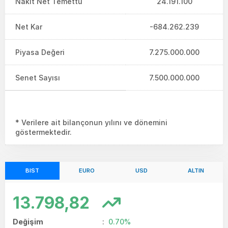
Nakit Net Temettü
24.191.100
Net Kar
-684.262.239
Piyasa Değeri
7.275.000.000
Senet Sayısı
7.500.000.000
* Verilere ait bilançonun yılını ve dönemini
göstermektedir.
BIST
EURO
USD
ALTIN
13.798,82
Değişim
:
0.70%