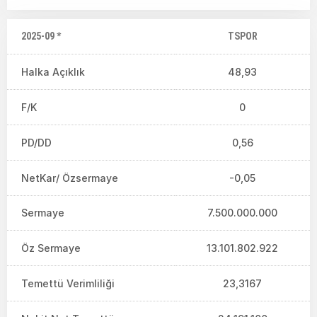
2025-09 *
TSPOR
Halka Açıklık
48,93
F/K
0
PD/DD
0,56
NetKar/ Özsermaye
-0,05
Sermaye
7.500.000.000
Öz Sermaye
13.101.802.922
Temettü Verimliliği
23,3167