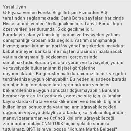
Yasal Uyarı
© Piyasa verileri Foreks Bilgi İletişim Hizmetleri A.Ş.
tarafından sağlanmaktadır. Canlı Borsa sayfaları haricinde
Hisse senedi verileri 15 dk gecikmelidir. Tahvil-Bono-Repo
özet verileri her durumda 15 dk gecikmelidir.
Burada yer alan yatırım bilgi, yorum ve tavsiyeleri yatırım
danışmanlığı kapsamında değildir. Yatırım danışmanlığı
hizmeti; aracı kurumlar, portföy yönetim şirketleri, mevduat
kabul etmeyen bankalar ile müşteri arasında imzalanacak
yatırım danışmanlığı sözleşmesi çerçevesinde
sunulmaktadır. Burada yer alan yorum ve tavsiyeler, yorum
ve tavsiyede bulunanların kişisel görüşlerine
dayanmaktadır. Bu görüşler mali durumunuz ile risk ve getiri
tercihlerinize uygun olmayabilir. Bu nedenle, sadece burada
yer alan bilgilere dayanılarak yatırım kararı verilmesi
beklentilerinize uygun sonuçlar doğurmayabilir. Bununla
beraber gerek site üzerindeki, gerekse site için kullanılan
kaynaklardaki hata ve eksikliklerden ve sitedeki bilgilerin
kullanılması sonucunda yatırımcıların uğrayabilecekleri
doğrudan ve/veya dolaylı zararlardan, kar yoksunluğundan,
manevi zararlardan ve üçüncü kişilerin uğrayabileceği
zararlardan dolayı CNN TÜRK hiçbir şekilde sorumlu
tutulamaz. BIST isim ve logosu "Koruma Marka Belgesi"