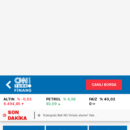
CANLI BORSA
ALTIN
% -0,02
PETROL
% 4,58
FAİZ
% 40,02
6.494,85
83,09
0
SON
...
Komşuda Batı Nil Virüsü alarmı! Vak...
DAKIKA