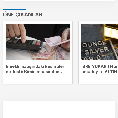
ÖNE ÇIKANLAR
Emekli maaşındaki kesintiler
İBRE YUKARI! Hü
netleşti: Kimin maaşından
umuduyla `ALTIN`
hangi borçlar kesilecek?
zirvesinde