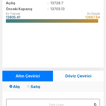
Açılış
:
13728.7
Önceki Kapanış
: 13703.13
En Yüksek
En Düşük
13805.41
13667.84
Altın Çevirici
Döviz Çevirici
Alış
Satış
Türk Lirası