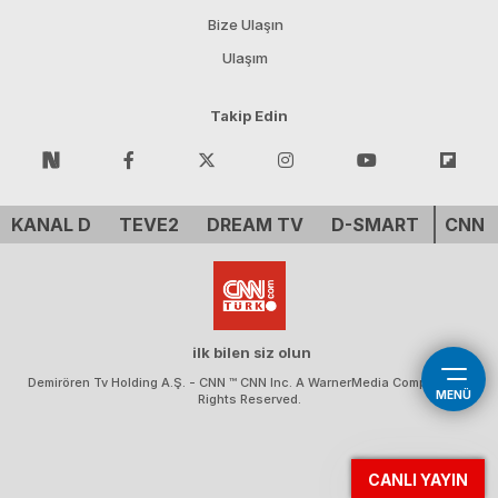
Bize Ulaşın
Ulaşım
Takip Edin
KANAL D
TEVE2
DREAM TV
D-SMART
CNN 
ilk bilen siz olun
Demirören Tv Holding A.Ş. - CNN ™ CNN Inc. A WarnerMedia Company. All
MENÜ
Rights Reserved.
CANLI YAYIN