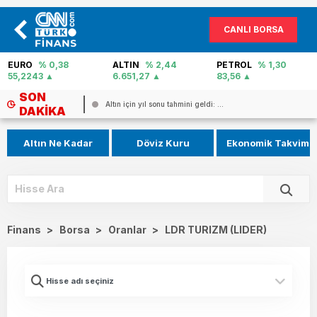
CANLI BORSA
EURO
% 0,38
ALTIN
% 2,44
PETROL
% 1,30
55,2243
6.651,27
83,56
SON
Altın için yıl sonu tahmini geldi: ...
DAKIKA
Altın Ne Kadar
Döviz Kuru
Ekonomik Takvim
Finans
>
Borsa
>
Oranlar
>
LDR TURIZM (LIDER)