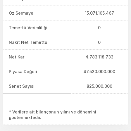
Öz Sermaye
15.071.105.467
Temettü Verimliliği
0
Nakit Net Temettü
0
Net Kar
4.783.118.733
Piyasa Değeri
47.520.000.000
Senet Sayısı
825.000.000
* Verilere ait bilançonun yılını ve dönemini
göstermektedir.