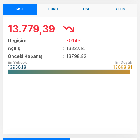
BIST
EURO
USD
ALTIN
13.779,39
Değişim
:
-0.14%
Açılış
:
13827.14
Önceki Kapanış
: 13798.82
En Yüksek
En Düşük
13956.18
13698.81