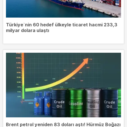
Türkiye`nin 60 hedef ülkeyle ticaret hacmi 233,3
milyar dolara ulaştı
Brent petrol yeniden 83 doları aştı! Hürmüz Boğazı