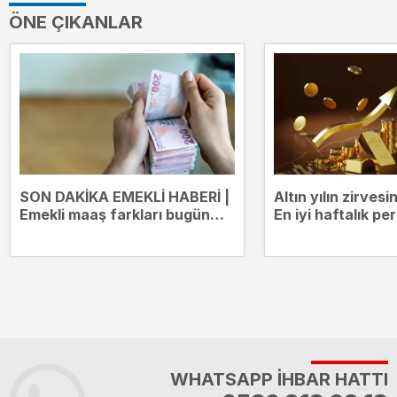
ÖNE ÇIKANLAR
SON DAKİKA EMEKLİ HABERİ |
Altın yılın zirves
Emekli maaş farkları bugün
En iyi haftalık p
yatıyor! Kim ne kadar ödeme
alacak?
WHATSAPP İHBAR HATTI