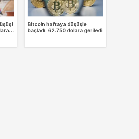
düşüş!
Bitcoin haftaya düşüşle
ALTIN F
lara
başladı: 62.750 dolara geriledi
CANLI: G
altın fiy
Gözler al