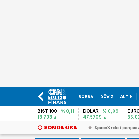
BORSA
DÖVİZ
ALTIN
BIST 100
% 0,11
DOLAR
% 0,09
EUR
13.703
47,5709
55,0
SON DAKIKA
rol fiyatlarında sert düşüş: Bre...
SpaceX roket parçası A