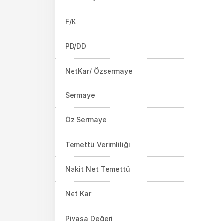
F/K
PD/DD
NetKar/ Özsermaye
Sermaye
Öz Sermaye
Temettü Verimliliği
Nakit Net Temettü
Net Kar
Piyasa Değeri