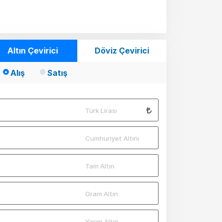
Altın Çevirici
Döviz Çevirici
Alış
Satış
Türk Lirası
Cumhuriyet Altını
Tam Altın
Gram Altın
Yarım Altın