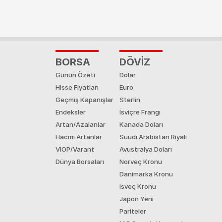
BORSA
DÖVİZ
Günün Özeti
Dolar
Hisse Fiyatları
Euro
Geçmiş Kapanışlar
Sterlin
Endeksler
İsviçre Frangı
Artan/Azalanlar
Kanada Doları
Hacmi Artanlar
Suudi Arabistan Riyali
VİOP/Varant
Avustralya Doları
Dünya Borsaları
Norveç Kronu
Danimarka Kronu
İsveç Kronu
Japon Yeni
Pariteler