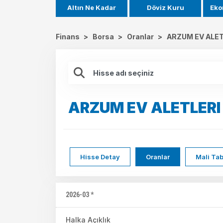
Altın Ne Kadar
Döviz Kuru
Eko
Finans
>
Borsa
>
Oranlar
>
ARZUM EV ALET
ARZUM EV ALETLERI
Hisse Detay
Oranlar
Mali Tab
2026-03 *
Halka Açıklık