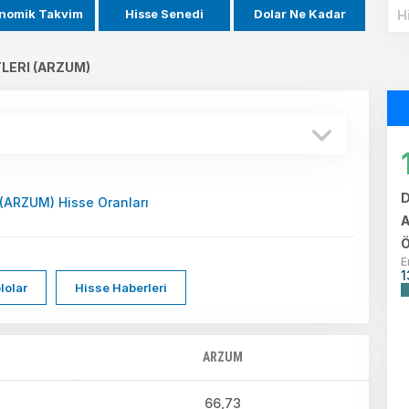
nomik Takvim
Hisse Senedi
Dolar Ne Kadar
LERI (ARZUM)
D
(ARZUM) Hisse Oranları
A
Ö
E
1
lolar
Hisse Haberleri
ARZUM
66,73