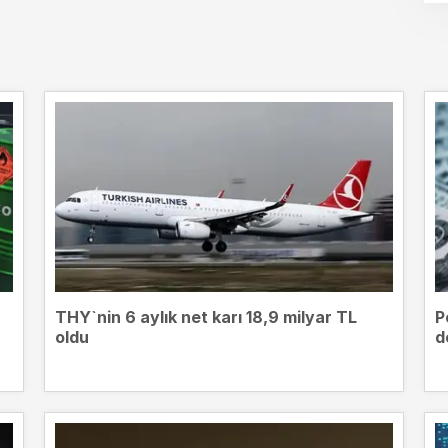
THY`nin 6 aylık net karı 18,9 milyar TL
P
oldu
d