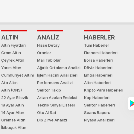
ALTIN
ANALİZ
HABERLER
Altın Fiyatları
Hisse Detay
Tüm Haberler
Gram Altın
Oranlar
Ekonomi Haberleri
Çeyrek Altın
Mali Tablolar
Borsa Haberleri
Yarım Altın
Ağırlık Ortalama Analizi
Döviz Haberleri
Cumhuriyet Altını
İşlem Hacmi Analizleri
Emtia Haberleri
Ata Altın
Performans Analizi
Altın Haberleri
Altın (ONS)
Sektör Takip
Kripto Para Haberleri
22 Ayar Bilezik
Artan Azalan Endeksi
Kap Haberleri
18 Ayar Altın
Teknik Sinyal Listesi
Sektör Haberleri
14 Ayar Altın
Oto Al Sat
Seans Raporu
Gremse Altın
Dip Zirve Analizi
Piyasa Analizleri
İkibuçuk Altın