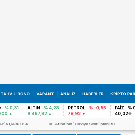
TAHVİL-BONO
VARANT
ANALİZ
HABERLER
KRİPTO PA
O
% 0,31
ALTIN
% 4,28
PETROL
% -0,55
FAİZ
% 
200
6.497,82
78,92
40,02
Y`A ÇARPTI! 4...
Atina`nın `Türkiye Sınırı` planı tu...