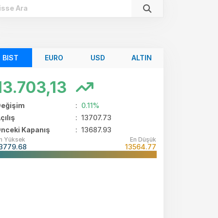
BIST
EURO
USD
ALTIN
13.703,13
eğişim
:
0.11%
çılış
:
13707.73
nceki Kapanış
: 13687.93
n Yüksek
En Düşük
3779.68
13564.77