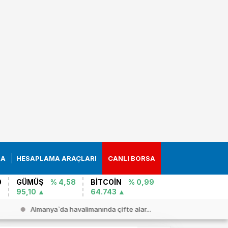
RA
HESAPLAMA ARAÇLARI
CANLI BORSA
0
GÜMÜŞ
% 4,58
BİTCOİN
% 0,99
95,10
64.743
Almanya`da havalimanında çifte alar...
Putin`den 