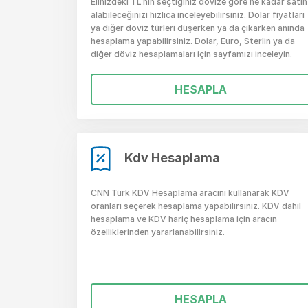
Elinizdeki TL’nin seçtiğiniz dövize göre ne kadar satın
alabileceğinizi hızlıca inceleyebilirsiniz.
Dolar fiyatları
ya diğer döviz türleri düşerken ya da çıkarken anında
hesaplama yapabilirsiniz. Dolar, Euro, Sterlin ya da
diğer döviz hesaplamaları için sayfamızı inceleyin.
HESAPLA
Kdv Hesaplama
CNN Türk KDV Hesaplama aracını kullanarak KDV
oranları seçerek hesaplama yapabilirsiniz. KDV dahil
hesaplama ve KDV hariç hesaplama için aracın
özelliklerinden yararlanabilirsiniz.
HESAPLA