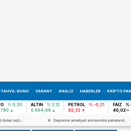
TAHVİL-BONO
VARANT
ANALİZ
HABERLER
KRİPTO PA
RO
% 0,30
ALTIN
% 3,12
PETROL
% -0,21
FAİZ
% 
1780
6.694,89
82,32
40,02
doları aştı...
Depreme ameliyat esnasında yakaland...