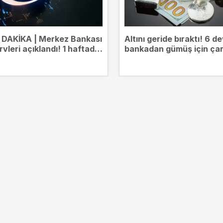
DAKİKA | Merkez Bankası
Altını geride bıraktı! 6 d
rvleri açıklandı! 1 haftada
bankadan gümüş için çar
ilyar dolar arttı
tahmin