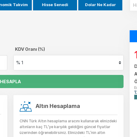
nomik Takvim
Hisse Senedi
Dolar Ne Kadar
KDV Oranı (%)
D
A
HESAPLA
Ö
E
1
Altın Hesaplama
CNN Türk Altın hesaplama aracını kullanarak elinizdeki
altınların kaç TL’ye karşılık geldiğini güncel fiyatlar
üzerinden öğrenebilirsiniz. Elinizdeki TL’nin altın