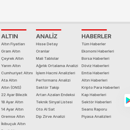
ALTIN
ANALİZ
HABERLER
Altın Fiyatları
Hisse Detay
Tüm Haberler
Gram Altın
Oranlar
Ekonomi Haberleri
Çeyrek Altın
Mali Tablolar
Borsa Haberleri
Yarım Altın
Ağırlık Ortalama Analizi
Döviz Haberleri
Cumhuriyet Altını
İşlem Hacmi Analizleri
Emtia Haberleri
Ata Altın
Performans Analizi
Altın Haberleri
Altın (ONS)
Sektör Takip
Kripto Para Haberleri
22 Ayar Bilezik
Artan Azalan Endeksi
Kap Haberleri
18 Ayar Altın
Teknik Sinyal Listesi
Sektör Haberleri
14 Ayar Altın
Oto Al Sat
Seans Raporu
Gremse Altın
Dip Zirve Analizi
Piyasa Analizleri
İkibuçuk Altın