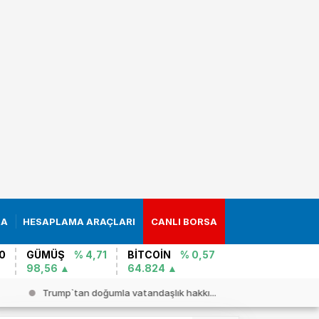
RA
HESAPLAMA ARAÇLARI
CANLI BORSA
0
GÜMÜŞ
% 4,71
BİTCOİN
% 0,57
98,56
64.824
Trump`tan doğumla vatandaşlık hakkı...
Son dakika