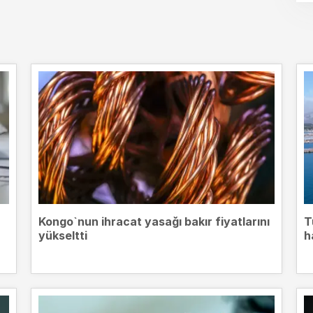
Kongo`nun ihracat yasağı bakır fiyatlarını
T
yükseltti
h