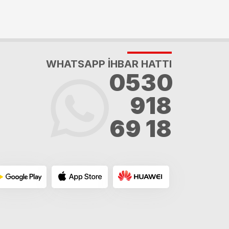
WHATSAPP İHBAR HATTI
0530
918
69 18