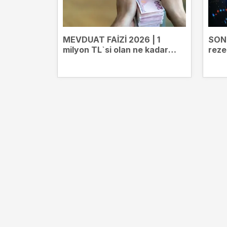
MEVDUAT FAİZİ 2026 | 1
SON 
milyon TL`si olan ne kadar
reze
kazanıyor? Banka banka
1,8 m
mevduat getirileri