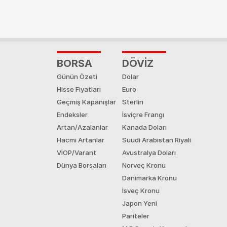
BORSA
DÖVİZ
Günün Özeti
Dolar
Hisse Fiyatları
Euro
Geçmiş Kapanışlar
Sterlin
Endeksler
İsviçre Frangı
Artan/Azalanlar
Kanada Doları
Hacmi Artanlar
Suudi Arabistan Riyali
VİOP/Varant
Avustralya Doları
Dünya Borsaları
Norveç Kronu
Danimarka Kronu
İsveç Kronu
Japon Yeni
Pariteler