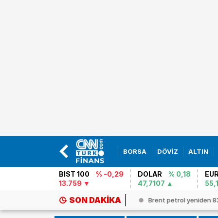
BORSA
DÖVİZ
ALTIN
BIST 100
% -0,29
DOLAR
% 0,18
EU
13.759
47,7107
55,
SON DAKIKA
imde tarihi dönüm noktası: Yapay...
Brent petrol yeniden 83 