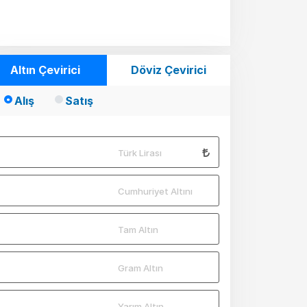
Altın Çevirici
Döviz Çevirici
Alış
Satış
Türk Lirası
Cumhuriyet Altını
Tam Altın
Gram Altın
Yarım Altın