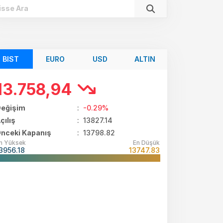
BIST
EURO
USD
ALTIN
13.758,94
eğişim
:
-0.29%
çılış
:
13827.14
nceki Kapanış
: 13798.82
n Yüksek
En Düşük
3956.18
13747.83