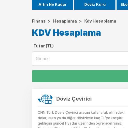
Altın Ne Kadar
Döviz Kuru
Eko
Finans
>
Hesaplama
>
Kdv Hesaplama
KDV Hesaplama
Tutar (TL)
Döviz Çevirici
CNN Türk Döviz Çevirici aracını kullanarak elinizdeki
dolar, euro ya da diğer dövizlerin kaç TL’ye karşılık
geldiğini güncel fiyatlar üzerinden öğrenebilirsiniz.