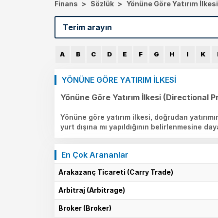
Finans
>
Sözlük
>
Yönüne Göre Yatırım İlkesi
A
B
C
D
E
F
G
H
I
K
YÖNÜNE GÖRE YATIRIM İLKESİ
Yönüne Göre Yatırım İlkesi (Directional Pr
Yönüne göre yatırım ilkesi, doğrudan yatırımın
yurt dışına mı yapıldığının belirlenmesine da
En Çok Arananlar
Arakazanç Ticareti (Carry Trade)
Arbitraj (Arbitrage)
Broker (Broker)