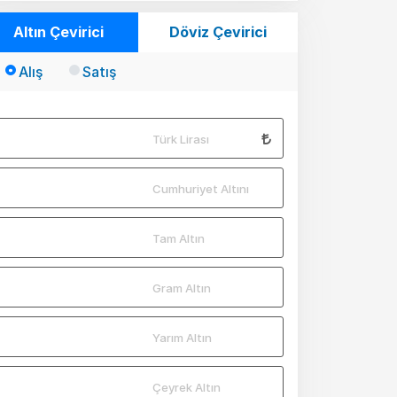
Altın Çevirici
Döviz Çevirici
Alış
Satış
Türk Lirası
Cumhuriyet Altını
Tam Altın
Gram Altın
Yarım Altın
Çeyrek Altın