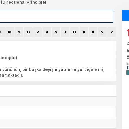
 (Directional Principle)
L
M
N
O
P
R
S
T
U
V
X
Y
Z
D
A
inciple)
Ö
E
1
 yönünün, bir başka deyişle yatırımın yurt içine mi,
yanmaktadır.