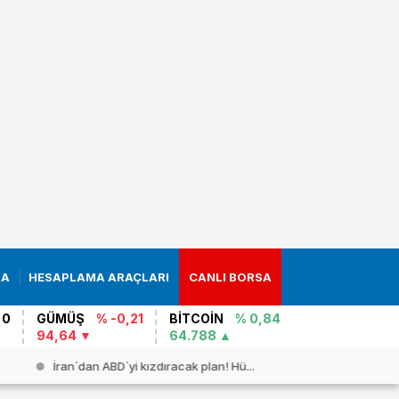
RA
HESAPLAMA ARAÇLARI
CANLI BORSA
 0
GÜMÜŞ
% -0,21
BİTCOİN
% 0,84
94,64
64.788
İran`dan ABD`yi kızdıracak plan! Hü...
Dışişleri 