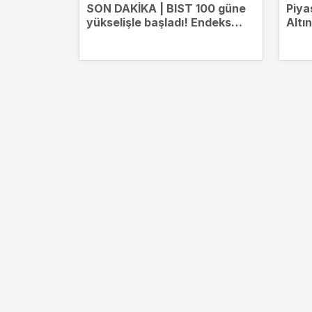
SON DAKİKA | BIST 100 güne
Piya
yükselişle başladı! Endeks
Altı
13.707 puana çıktı
düşt