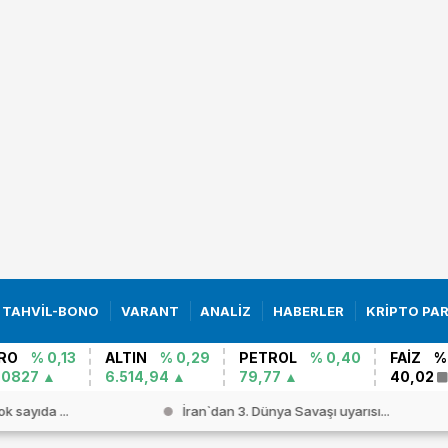
TAHVİL-BONO
VARANT
ANALİZ
HABERLER
KRİPTO PA
RO
% 0,13
ALTIN
% 0,29
PETROL
% 0,40
FAİZ
%
,0827
6.514,94
79,77
40,02
ok sayıda ...
İran`dan 3. Dünya Savaşı uyarısı...