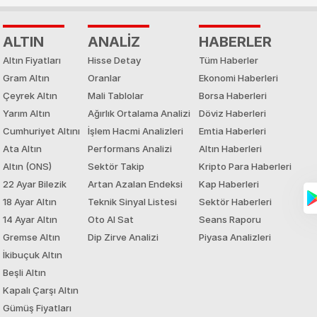
ALTIN
ANALİZ
HABERLER
Altın Fiyatları
Hisse Detay
Tüm Haberler
Gram Altın
Oranlar
Ekonomi Haberleri
Çeyrek Altın
Mali Tablolar
Borsa Haberleri
Yarım Altın
Ağırlık Ortalama Analizi
Döviz Haberleri
Cumhuriyet Altını
İşlem Hacmi Analizleri
Emtia Haberleri
Ata Altın
Performans Analizi
Altın Haberleri
Altın (ONS)
Sektör Takip
Kripto Para Haberleri
22 Ayar Bilezik
Artan Azalan Endeksi
Kap Haberleri
18 Ayar Altın
Teknik Sinyal Listesi
Sektör Haberleri
14 Ayar Altın
Oto Al Sat
Seans Raporu
Gremse Altın
Dip Zirve Analizi
Piyasa Analizleri
İkibuçuk Altın
Beşli Altın
Kapalı Çarşı Altın
Gümüş Fiyatları