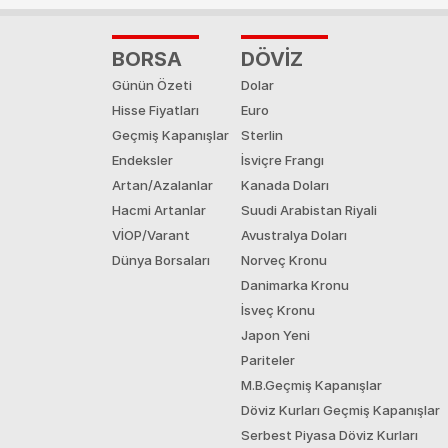
BORSA
DÖVİZ
Günün Özeti
Dolar
Hisse Fiyatları
Euro
Geçmiş Kapanışlar
Sterlin
Endeksler
İsviçre Frangı
Artan/Azalanlar
Kanada Doları
Hacmi Artanlar
Suudi Arabistan Riyali
VİOP/Varant
Avustralya Doları
Dünya Borsaları
Norveç Kronu
Danimarka Kronu
İsveç Kronu
Japon Yeni
Pariteler
M.B.Geçmiş Kapanışlar
Döviz Kurları Geçmiş Kapanışlar
Serbest Piyasa Döviz Kurları