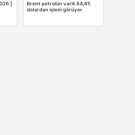
026 |
Brent petrolün varili 84,85
Borsa gü
dolardan işlem görüyor
di! en
anka