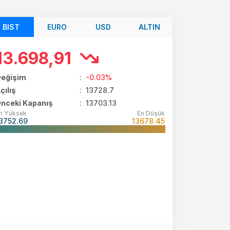
BIST
EURO
USD
ALTIN
13.698,91
eğişim
:
-0.03%
çılış
:
13728.7
nceki Kapanış
: 13703.13
n Yüksek
En Düşük
3752.69
13678.45