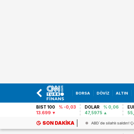
BORSA
DÖVİZ
ALTIN
BIST 100
% -0,03
DOLAR
% 0,06
EU
13.699
47,5975
55
SON DAKIKA
ceX roketi Ay`a çarptı...
ABD`de silahlı saldırı! Ç