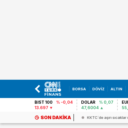
BORSA
DÖVİZ
ALTIN
BIST 100
% -0,04
DOLAR
% 0,07
EU
13.697
47,6004
55
SON DAKIKA
aklık enerji krizini tetikliyor!...
KKTC`de aşırı sıcaklar 