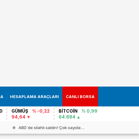
RA
HESAPLAMA ARAÇLARI
CANLI BORSA
0
GÜMÜŞ
% -0,22
BİTCOİN
% 0,99
94,64
64.884
ABD`de silahlı saldırı! Çok sayıda ...
İran`dan 3