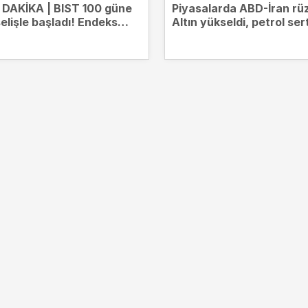
DAKİKA | BIST 100 güne
Piyasalarda ABD-İran rüz
elişle başladı! Endeks
Altın yükseldi, petrol ser
07 puana çıktı
düştü