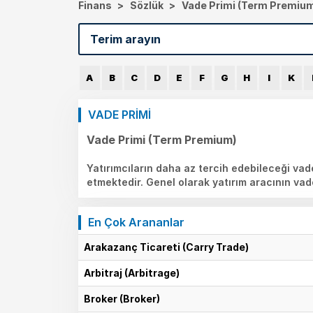
Finans
>
Sözlük
>
Vade Primi (Term Premiu
A
B
C
D
E
F
G
H
I
K
VADE PRİMİ
Vade Primi (Term Premium)
Yatırımcıların daha az tercih edebileceği vad
etmektedir. Genel olarak yatırım aracının vad
En Çok Arananlar
Arakazanç Ticareti (Carry Trade)
Arbitraj (Arbitrage)
Broker (Broker)