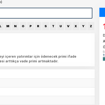
m)
L
M
N
O
P
R
S
T
U
V
X
Y
Z
D
A
Ö
E
1
eyi içeren yatırımlar için ödenecek primi ifade
esi arttıkça vade primi artmaktadır.