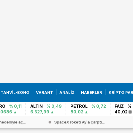
TAHVİL-BONO
VARANT
ANALİZ
HABERLER
KRİPTO PA
RO
% 0,11
ALTIN
% 0,49
PETROL
% 0,72
FAİZ
% 
,0686
6.527,99
80,02
40,02
nedeniyle aç...
SpaceX roketi Ay`a çarptı...