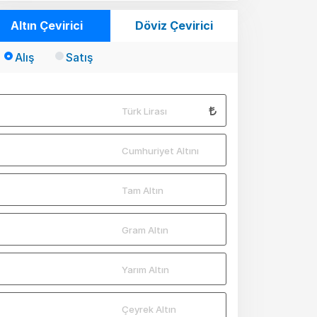
Altın Çevirici
Döviz Çevirici
Alış
Satış
Türk Lirası
Cumhuriyet Altını
Tam Altın
Gram Altın
Yarım Altın
Çeyrek Altın