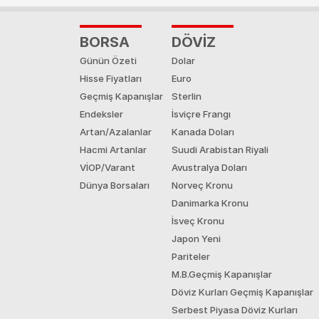
BORSA
DÖVİZ
Günün Özeti
Dolar
Hisse Fiyatları
Euro
Geçmiş Kapanışlar
Sterlin
Endeksler
İsviçre Frangı
Artan/Azalanlar
Kanada Doları
Hacmi Artanlar
Suudi Arabistan Riyali
VİOP/Varant
Avustralya Doları
Dünya Borsaları
Norveç Kronu
Danimarka Kronu
İsveç Kronu
Japon Yeni
Pariteler
M.B.Geçmiş Kapanışlar
Döviz Kurları Geçmiş Kapanışlar
Serbest Piyasa Döviz Kurları