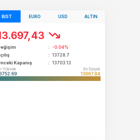
BIST
EURO
USD
ALTIN
13.697,43
eğişim
:
-0.04%
çılış
:
13728.7
nceki Kapanış
: 13703.13
n Yüksek
En Düşük
3752.69
13667.84