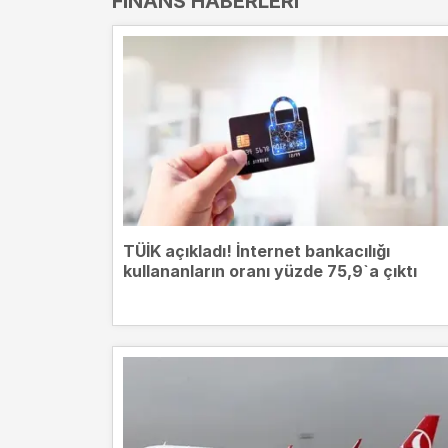
FINANS HABERLERI
TÜİK açıkladı! İnternet bankacılığı
kullananların oranı yüzde 75,9`a çıktı