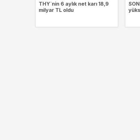
THY`nin 6 aylık net karı 18,9
SON 
milyar TL oldu
yüks
13.7