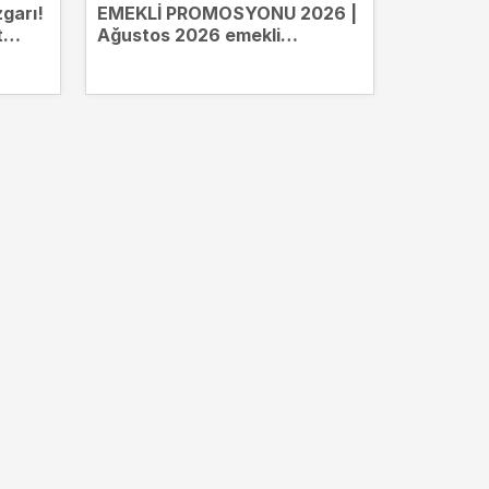
garı!
EMEKLİ PROMOSYONU 2026 |
Brent pet
t
Ağustos 2026 emekli
dolardan
promosyonları güncellendi! en
yüksek ödemeyi hangi banka
veriyor?