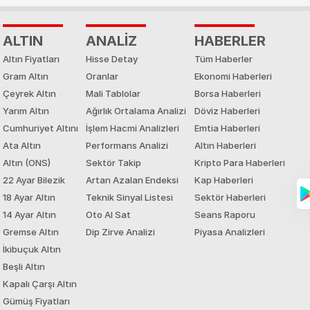
ALTIN
ANALİZ
HABERLER
Altın Fiyatları
Hisse Detay
Tüm Haberler
Gram Altın
Oranlar
Ekonomi Haberleri
Çeyrek Altın
Mali Tablolar
Borsa Haberleri
Yarım Altın
Ağırlık Ortalama Analizi
Döviz Haberleri
Cumhuriyet Altını
İşlem Hacmi Analizleri
Emtia Haberleri
Ata Altın
Performans Analizi
Altın Haberleri
Altın (ONS)
Sektör Takip
Kripto Para Haberleri
22 Ayar Bilezik
Artan Azalan Endeksi
Kap Haberleri
18 Ayar Altın
Teknik Sinyal Listesi
Sektör Haberleri
14 Ayar Altın
Oto Al Sat
Seans Raporu
Gremse Altın
Dip Zirve Analizi
Piyasa Analizleri
İkibuçuk Altın
Beşli Altın
Kapalı Çarşı Altın
Gümüş Fiyatları