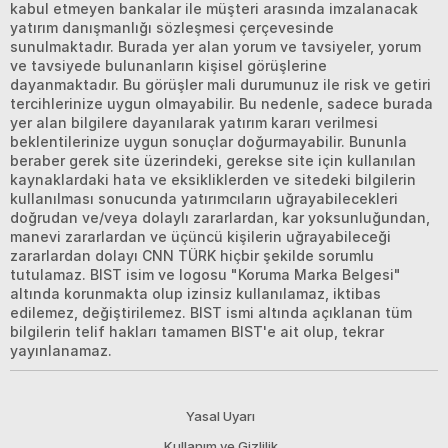
kabul etmeyen bankalar ile müşteri arasında imzalanacak
yatırım danışmanlığı sözleşmesi çerçevesinde
sunulmaktadır. Burada yer alan yorum ve tavsiyeler, yorum
ve tavsiyede bulunanların kişisel görüşlerine
dayanmaktadır. Bu görüşler mali durumunuz ile risk ve getiri
tercihlerinize uygun olmayabilir. Bu nedenle, sadece burada
yer alan bilgilere dayanılarak yatırım kararı verilmesi
beklentilerinize uygun sonuçlar doğurmayabilir. Bununla
beraber gerek site üzerindeki, gerekse site için kullanılan
kaynaklardaki hata ve eksikliklerden ve sitedeki bilgilerin
kullanılması sonucunda yatırımcıların uğrayabilecekleri
doğrudan ve/veya dolaylı zararlardan, kar yoksunluğundan,
manevi zararlardan ve üçüncü kişilerin uğrayabileceği
zararlardan dolayı CNN TÜRK hiçbir şekilde sorumlu
tutulamaz. BIST isim ve logosu "Koruma Marka Belgesi"
altında korunmakta olup izinsiz kullanılamaz, iktibas
edilemez, değiştirilemez. BIST ismi altında açıklanan tüm
bilgilerin telif hakları tamamen BIST'e ait olup, tekrar
yayınlanamaz.
Yasal Uyarı
Kullanım ve Gizlilik