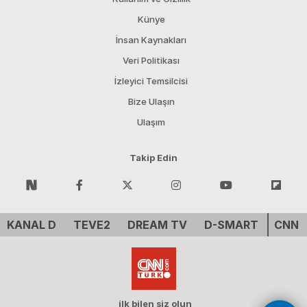
Künye
İnsan Kaynakları
Veri Politikası
İzleyici Temsilcisi
Bize Ulaşın
Ulaşım
Takip Edin
KANAL D
TEVE2
DREAM TV
D-SMART
CNN 
ilk bilen siz olun