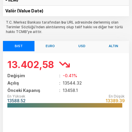
Valör (Value Date)
T.C. Merkez Bankası tarafından
bu
URL adresinde derlenmiş olan
Terimler Sözlüğü’nden alıntılanmış olup telif hakkı ve diğer her türlü
hakkı TCMB’ye aittir.
BIST
EURO
USD
ALTIN
13.402,58
Değişim
:
-0.41%
Açılış
:
13544.32
Önceki Kapanış
: 13458.1
En Yüksek
En Düşük
13588.52
13389.39