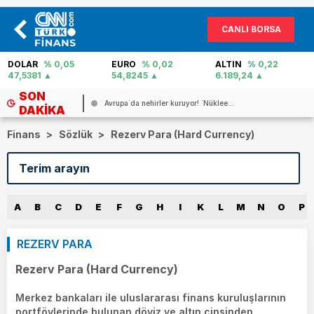
CANLI BORSA
EURO
% 0,02
ALTIN
% 0,22
PETROL
% -5,54
54,8245
6.189,24
83,06
SON
.
Avrupa`da nehirler kuruyor! `Nüklee...
DAKIKA
Finans
>
Sözlük
>
Rezerv Para (Hard Currency)
A
B
C
D
E
F
G
H
I
K
L
M
N
O
P
REZERV PARA
Rezerv Para (Hard Currency)
Merkez bankaları ile uluslararası finans kuruluşlarının
portföylerinde bulunan döviz ve altın cinsinden