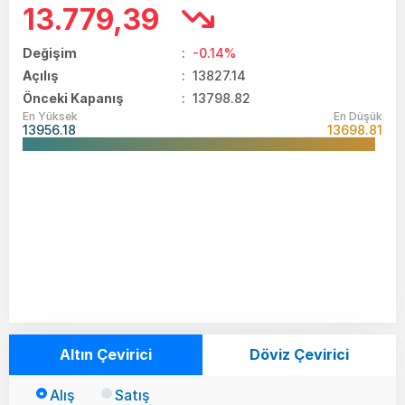
13.779,39
Değişim
:
-0.14%
Açılış
:
13827.14
Önceki Kapanış
: 13798.82
En Yüksek
En Düşük
13956.18
13698.81
Altın Çevirici
Döviz Çevirici
Alış
Satış