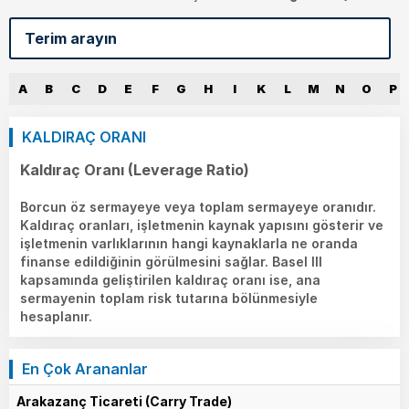
A
B
C
D
E
F
G
H
I
K
L
M
N
O
P
KALDIRAÇ ORANI
Kaldıraç Oranı (Leverage Ratio)
Borcun öz sermayeye veya toplam sermayeye oranıdır.
Kaldıraç oranları, işletmenin kaynak yapısını gösterir ve
işletmenin varlıklarının hangi kaynaklarla ne oranda
finanse edildiğinin görülmesini sağlar. Basel III
kapsamında geliştirilen kaldıraç oranı ise, ana
sermayenin toplam risk tutarına bölünmesiyle
hesaplanır.
En Çok Arananlar
Arakazanç Ticareti (Carry Trade)