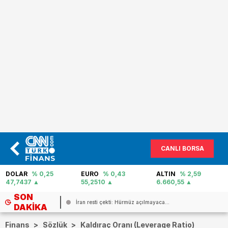
CANLI BORSA
EURO
% 0,43
ALTIN
% 2,59
PETROL
% -0,22
55,2510
6.660,55
82,31
SON
İran resti çekti: Hürmüz açılmayaca...
DAKIKA
Finans
>
Sözlük
>
Kaldıraç Oranı (Leverage Ratio)