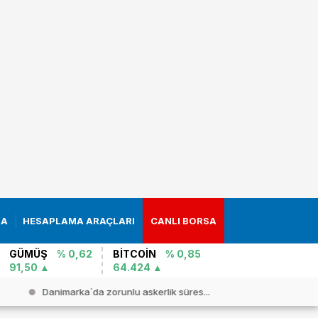
RA
HESAPLAMA ARAÇLARI
CANLI BORSA
GÜMÜŞ
% 0,62
BİTCOİN
% 0,85
91,50
64.424
Danimarka`da zorunlu askerlik süres...
Ceuta kriz