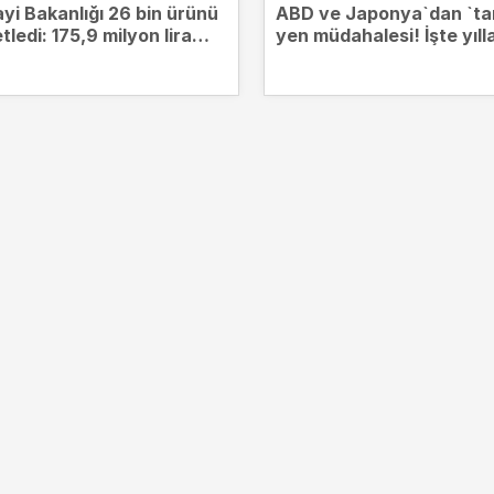
yi Bakanlığı 26 bin ürünü
ABD ve Japonya`dan `tar
tledi: 175,9 milyon lira
yen müdahalesi! İşte yıll
 kesildi
sonra gelen ortak hamle
perde arkası...