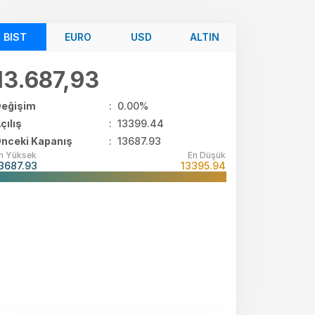
BIST
EURO
USD
ALTIN
13.687,93
eğişim
:
0.00%
çılış
:
13399.44
nceki Kapanış
: 13687.93
n Yüksek
En Düşük
3687.93
13395.94