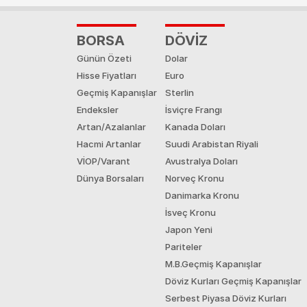
BORSA
DÖVİZ
Günün Özeti
Dolar
Hisse Fiyatları
Euro
Geçmiş Kapanışlar
Sterlin
Endeksler
İsviçre Frangı
Artan/Azalanlar
Kanada Doları
Hacmi Artanlar
Suudi Arabistan Riyali
VİOP/Varant
Avustralya Doları
Dünya Borsaları
Norveç Kronu
Danimarka Kronu
İsveç Kronu
Japon Yeni
Pariteler
M.B.Geçmiş Kapanışlar
Döviz Kurları Geçmiş Kapanışlar
Serbest Piyasa Döviz Kurları