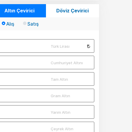
Altın Çevirici
Döviz Çevirici
Alış
Satış
Türk Lirası
Cumhuriyet Altını
Tam Altın
Gram Altın
Yarım Altın
Çeyrek Altın