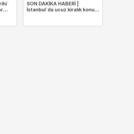
ihi`
SON DAKİKA HABERİ |
Borsada 
ar
İstanbul`da ucuz kiralık konut
ediyor! B
nin
dönemi başlıyor! Kimler
üzerinde
başvurabilecek? İşte merak
edilen o tarihler...