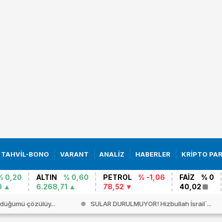
TAHVİL-BONO
VARANT
ANALİZ
HABERLER
KRİPTO PA
% 0,20
ALTIN
% 0,60
PETROL
% -1,06
FAİZ
% 0
0
6.268,71
78,52
40,02
düğümü çözülüy...
SULAR DURULMUYOR! Hizbullah İsrail`...