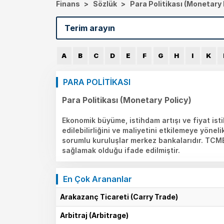
Finans
>
Sözlük
>
Para Politikası (Monetary 
A
B
C
D
E
F
G
H
I
K
PARA POLİTİKASI
Para Politikası (Monetary Policy)
Ekonomik büyüme, istihdam artışı ve fiyat isti
edilebilirliğini ve maliyetini etkilemeye yöne
sorumlu kuruluşlar merkez bankalarıdır. TCM
sağlamak olduğu ifade edilmiştir.
En Çok Arananlar
Arakazanç Ticareti (Carry Trade)
Arbitraj (Arbitrage)