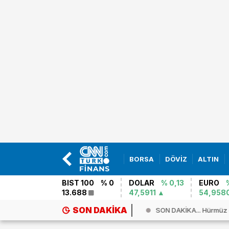
BORSA
DÖVİZ
ALTIN
BIST 100
% 0
DOLAR
% 0,13
EURO
13.688
47,5911
54,958
SON DAKIKA
’de savaş çıkmazı! `Trump çıkmaz...
SON DAKİKA... Hürmüz 