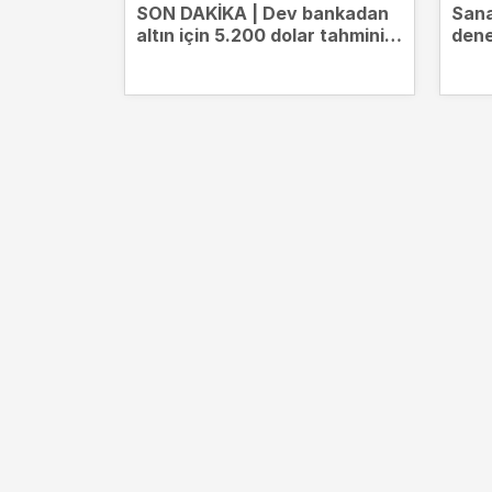
SON DAKİKA | Dev bankadan
Sana
altın için 5.200 dolar tahmini!
dene
Tarih de verdi
ceza