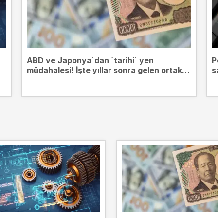
ABD ve Japonya`dan `tarihi` yen
P
müdahalesi! İşte yıllar sonra gelen ortak
s
hamlenin perde arkası...