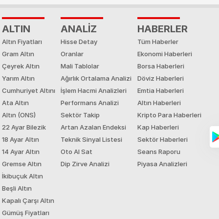
ALTIN
ANALİZ
HABERLER
Altın Fiyatları
Hisse Detay
Tüm Haberler
Gram Altın
Oranlar
Ekonomi Haberleri
Çeyrek Altın
Mali Tablolar
Borsa Haberleri
Yarım Altın
Ağırlık Ortalama Analizi
Döviz Haberleri
Cumhuriyet Altını
İşlem Hacmi Analizleri
Emtia Haberleri
Ata Altın
Performans Analizi
Altın Haberleri
Altın (ONS)
Sektör Takip
Kripto Para Haberleri
22 Ayar Bilezik
Artan Azalan Endeksi
Kap Haberleri
18 Ayar Altın
Teknik Sinyal Listesi
Sektör Haberleri
14 Ayar Altın
Oto Al Sat
Seans Raporu
Gremse Altın
Dip Zirve Analizi
Piyasa Analizleri
İkibuçuk Altın
Beşli Altın
Kapalı Çarşı Altın
Gümüş Fiyatları