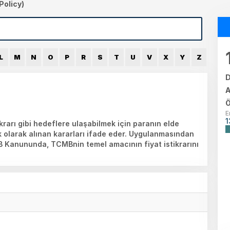
Policy)
L
M
N
O
P
R
S
T
U
V
X
Y
Z
D
A
Ö
E
1
krarı gibi hedeflere ulaşabilmek için paranın elde
lik olarak alınan kararları ifade eder. Uygulanmasından
B Kanununda, TCMBnin temel amacının fiyat istikrarını