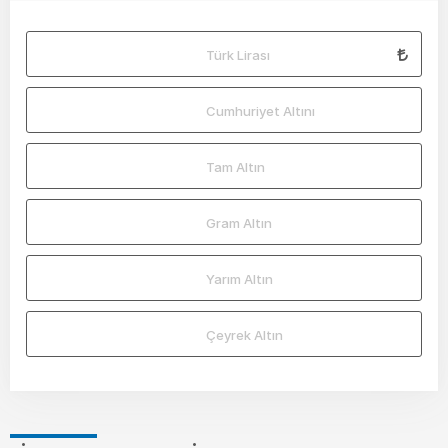
Türk Lirası
Cumhuriyet Altını
Tam Altın
Gram Altın
Yarım Altın
Çeyrek Altın