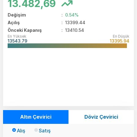
13.482,69
Değişim
:
0.54%
Açılış
:
13399.44
Önceki Kapanış
: 13410.54
En Yüksek
En Düşük
13543.79
13395.94
Altın Çevirici
Döviz Çevirici
Alış
Satış