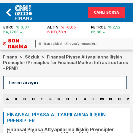
CANLI BORSA
ALTIN
% -0,05
PETROL
% 2,52
FAİZ
% 40,02
6.193,78
85,88
0
SON
İran açıkladı: Ukrayna`yı vuracaktı...
DAKIKA
Finans
>
Sözlük
>
Finansal Piyasa Altyapılarına İlişkin
Prensipler (Principles for Financial Market Infrastructures
- PFMI)
A
B
C
D
E
F
G
H
I
K
L
M
N
O
P
FİNANSAL PİYASA ALTYAPILARINA İLİŞKİN
PRENSİPLER
Finansal Piyasa Altyapılarına İlişkin Prensipler