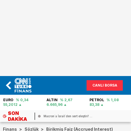
CANLI BORSA
EURO
% 0,34
ALTIN
% 2,67
PETROL
% 1,08
55,2012
6.665,96
83,38
SON
Macron`a İsrail`den sert eleştiri! ...
DAKIKA
Finans
>
Sözlük
>
Birikmiş Faiz (Accrued Interest)