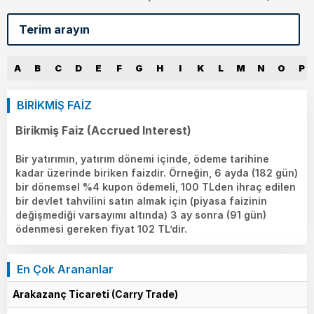
A
B
C
D
E
F
G
H
I
K
L
M
N
O
P
BİRİKMİŞ FAİZ
Birikmiş Faiz (Accrued Interest)
Bir yatırımın, yatırım dönemi içinde, ödeme tarihine
kadar üzerinde biriken faizdir. Örneğin, 6 ayda (182 gün)
bir dönemsel %4 kupon ödemeli, 100 TLden ihraç edilen
bir devlet tahvilini satın almak için (piyasa faizinin
değişmediği varsayımı altında) 3 ay sonra (91 gün)
ödenmesi gereken fiyat 102 TL’dir.
En Çok Arananlar
Arakazanç Ticareti (Carry Trade)