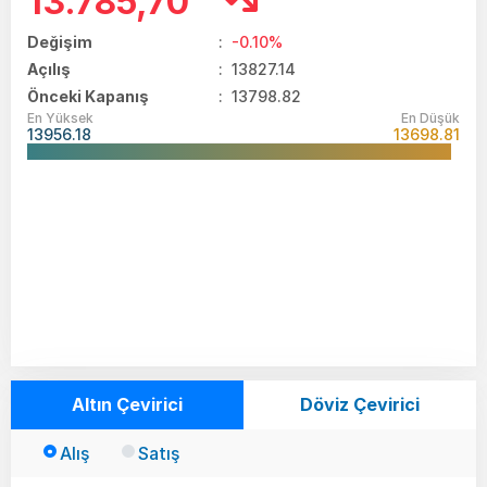
13.785,70
Değişim
:
-0.10%
Açılış
:
13827.14
Önceki Kapanış
: 13798.82
En Yüksek
En Düşük
13956.18
13698.81
Altın Çevirici
Döviz Çevirici
Alış
Satış