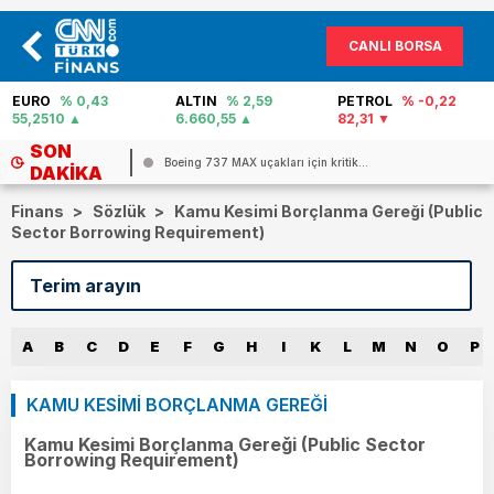
CANLI BORSA
EURO
% 0,43
ALTIN
% 2,59
PETROL
% -0,22
55,2510
6.660,55
82,31
SON
Boeing 737 MAX uçakları için kritik...
DAKIKA
Finans
>
Sözlük
>
Kamu Kesimi Borçlanma Gereği (Public
Sector Borrowing Requirement)
A
B
C
D
E
F
G
H
I
K
L
M
N
O
P
KAMU KESİMİ BORÇLANMA GEREĞİ
Kamu Kesimi Borçlanma Gereği (Public Sector
Borrowing Requirement)