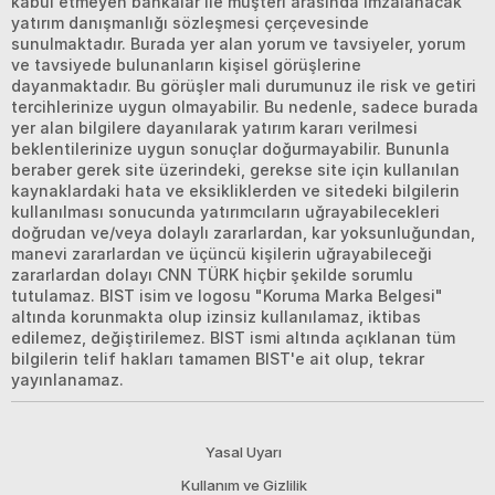
kabul etmeyen bankalar ile müşteri arasında imzalanacak
yatırım danışmanlığı sözleşmesi çerçevesinde
sunulmaktadır. Burada yer alan yorum ve tavsiyeler, yorum
ve tavsiyede bulunanların kişisel görüşlerine
dayanmaktadır. Bu görüşler mali durumunuz ile risk ve getiri
tercihlerinize uygun olmayabilir. Bu nedenle, sadece burada
yer alan bilgilere dayanılarak yatırım kararı verilmesi
beklentilerinize uygun sonuçlar doğurmayabilir. Bununla
beraber gerek site üzerindeki, gerekse site için kullanılan
kaynaklardaki hata ve eksikliklerden ve sitedeki bilgilerin
kullanılması sonucunda yatırımcıların uğrayabilecekleri
doğrudan ve/veya dolaylı zararlardan, kar yoksunluğundan,
manevi zararlardan ve üçüncü kişilerin uğrayabileceği
zararlardan dolayı CNN TÜRK hiçbir şekilde sorumlu
tutulamaz. BIST isim ve logosu "Koruma Marka Belgesi"
altında korunmakta olup izinsiz kullanılamaz, iktibas
edilemez, değiştirilemez. BIST ismi altında açıklanan tüm
bilgilerin telif hakları tamamen BIST'e ait olup, tekrar
yayınlanamaz.
Yasal Uyarı
Kullanım ve Gizlilik