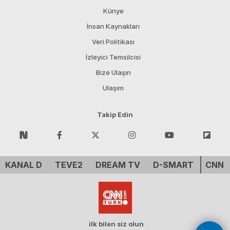
Künye
İnsan Kaynakları
Veri Politikası
İzleyici Temsilcisi
Bize Ulaşın
Ulaşım
Takip Edin
KANAL D
TEVE2
DREAM TV
D-SMART
CNN 
ilk bilen siz olun