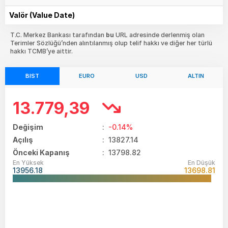
Valör (Value Date)
T.C. Merkez Bankası tarafından
bu
URL adresinde derlenmiş olan
Terimler Sözlüğü’nden alıntılanmış olup telif hakkı ve diğer her türlü
hakkı TCMB’ye aittir.
BIST
EURO
USD
ALTIN
13.779,39
Değişim
:
-0.14%
Açılış
:
13827.14
Önceki Kapanış
: 13798.82
En Yüksek
En Düşük
13956.18
13698.81