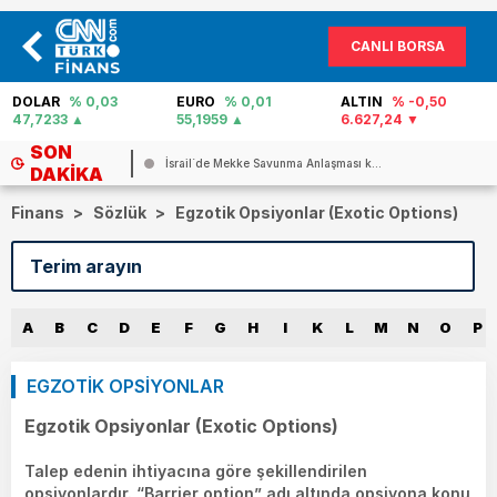
CANLI BORSA
EURO
% 0,01
ALTIN
% -0,50
PETROL
% 1,17
55,1959
6.627,24
84,53
SON
..
İsrail`de Mekke Savunma Anlaşması k...
DAKIKA
Finans
>
Sözlük
>
Egzotik Opsiyonlar (Exotic Options)
A
B
C
D
E
F
G
H
I
K
L
M
N
O
P
EGZOTİK OPSİYONLAR
Egzotik Opsiyonlar (Exotic Options)
Talep edenin ihtiyacına göre şekillendirilen
opsiyonlardır. “Barrier option” adı altında opsiyona konu