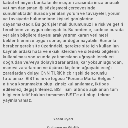
kabul etmeyen bankalar ile müşteri arasında imzalanacak
yatırım danışmanlığı sözleşmesi çerçevesinde
sunulmaktadır. Burada yer alan yorum ve tavsiyeler, yorum
ve tavsiyede bulunanların kişisel görüşlerine
dayanmaktadır. Bu görüşler mali durumunuz ile risk ve getiri
tercihlerinize uygun olmayabilir. Bu nedenle, sadece burada
yer alan bilgilere dayanılarak yatırım kararı verilmesi
beklentilerinize uygun sonuçlar doğurmayabilir. Bununla
beraber gerek site üzerindeki, gerekse site için kullanılan
kaynaklardaki hata ve eksikliklerden ve sitedeki bilgilerin
kullanılması sonucunda yatırımcıların uğrayabilecekleri
doğrudan ve/veya dolaylı zararlardan, kar yoksunluğundan,
manevi zararlardan ve üçüncü kişilerin uğrayabileceği
zararlardan dolayı CNN TÜRK hiçbir şekilde sorumlu
tutulamaz. BIST isim ve logosu "Koruma Marka Belgesi"
altında korunmakta olup izinsiz kullanılamaz, iktibas
edilemez, değiştirilemez. BIST ismi altında açıklanan tüm
bilgilerin telif hakları tamamen BIST'e ait olup, tekrar
yayınlanamaz.
Yasal Uyarı
Kullanım ve Gizlilik