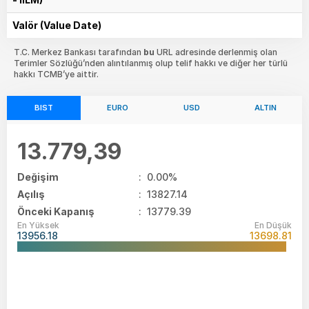
Valör (Value Date)
T.C. Merkez Bankası tarafından
bu
URL adresinde derlenmiş olan
Terimler Sözlüğü’nden alıntılanmış olup telif hakkı ve diğer her türlü
hakkı TCMB’ye aittir.
BIST
EURO
USD
ALTIN
13.779,39
Değişim
:
0.00%
Açılış
:
13827.14
Önceki Kapanış
: 13779.39
En Yüksek
En Düşük
13956.18
13698.81