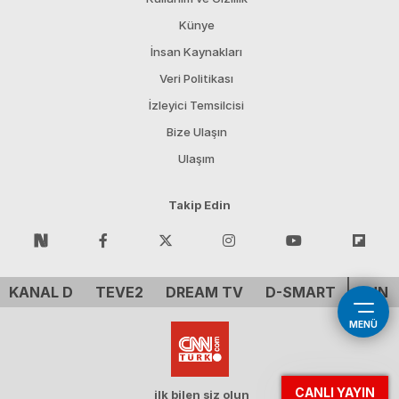
Künye
İnsan Kaynakları
Veri Politikası
İzleyici Temsilcisi
Bize Ulaşın
Ulaşım
Takip Edin
KANAL D
TEVE2
DREAM TV
D-SMART
CNN 
MENÜ
CANLI YAYIN
ilk bilen siz olun