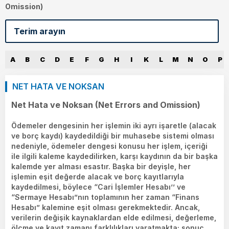
Omission)
A
B
C
D
E
F
G
H
I
K
L
M
N
O
P
NET HATA VE NOKSAN
Net Hata ve Noksan (Net Errors and Omission)
Ödemeler dengesinin her işlemin iki ayrı işaretle (alacak
ve borç kaydı) kaydedildiği bir muhasebe sistemi olması
nedeniyle, ödemeler dengesi konusu her işlem, içeriği
ile ilgili kaleme kaydedilirken, karşı kaydının da bir başka
kalemde yer alması esastır. Başka bir deyişle, her
işlemin eşit değerde alacak ve borç kayıtlarıyla
kaydedilmesi, böylece “Cari İşlemler Hesabı’’ ve
“Sermaye Hesabı”nın toplamının her zaman “Finans
Hesabı” kalemine eşit olması gerekmektedir. Ancak,
verilerin değişik kaynaklardan elde edilmesi, değerleme,
ölçme ve kayıt zamanı farklılıkları yaratmakta; sonuç