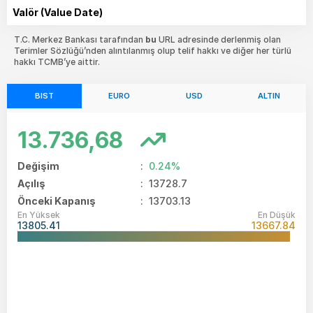
Valör (Value Date)
T.C. Merkez Bankası tarafından
bu
URL adresinde derlenmiş olan
Terimler Sözlüğü’nden alıntılanmış olup telif hakkı ve diğer her türlü
hakkı TCMB’ye aittir.
BIST
EURO
USD
ALTIN
13.736,68
Değişim
:
0.24%
Açılış
:
13728.7
Önceki Kapanış
: 13703.13
En Yüksek
En Düşük
13805.41
13667.84