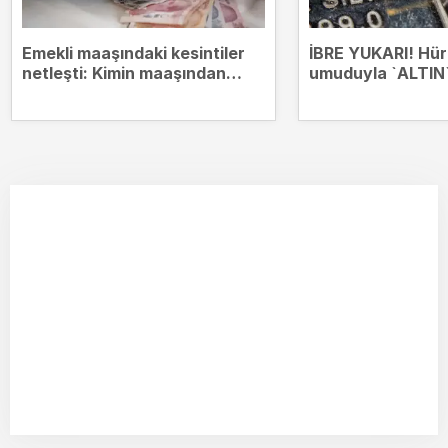
Emekli maaşındaki kesintiler
İBRE YUKARI! Hü
netleşti: Kimin maaşından
umuduyla `ALTIN`
hangi borçlar kesilecek?
zirvesinde