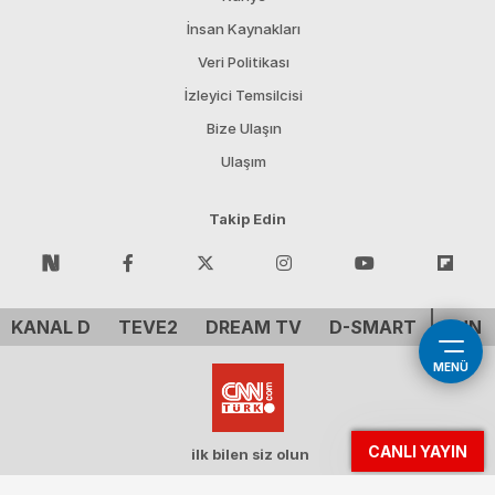
İnsan Kaynakları
Veri Politikası
İzleyici Temsilcisi
Bize Ulaşın
Ulaşım
Takip Edin
KANAL D
TEVE2
DREAM TV
D-SMART
CNN 
MENÜ
CANLI YAYIN
ilk bilen siz olun
Demirören Tv Holding A.Ş. - CNN ™ CNN Inc. A WarnerMedia Company. All