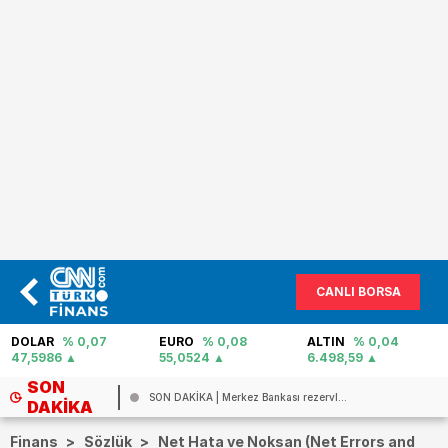
CANLI BORSA
EURO
% 0,08
ALTIN
% 0,04
PETROL
% 1,74
55,0524
6.498,59
80,83
SON
P...
SON DAKİKA | Merkez Bankası rezervl...
DAKIKA
Finans
>
Sözlük
>
Net Hata ve Noksan (Net Errors and