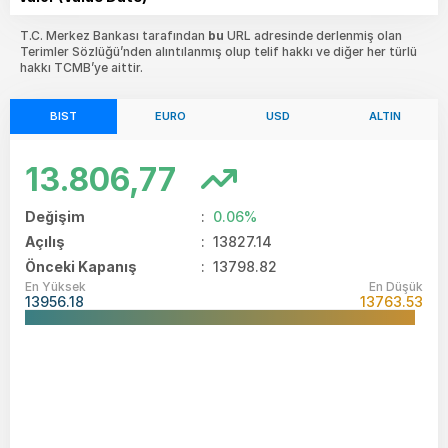
T.C. Merkez Bankası tarafından
bu
URL adresinde derlenmiş olan
Terimler Sözlüğü’nden alıntılanmış olup telif hakkı ve diğer her türlü
hakkı TCMB’ye aittir.
BIST
EURO
USD
ALTIN
13.806,77
Değişim
:
0.06%
Açılış
:
13827.14
Önceki Kapanış
: 13798.82
En Yüksek
En Düşük
13956.18
13763.53