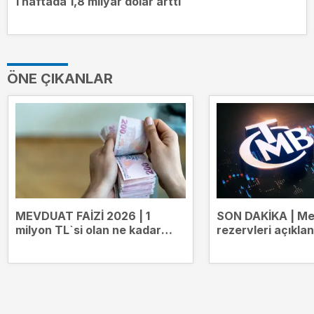
1 haftada 1,8 milyar dolar arttı
ÖNE ÇIKANLAR
MEVDUAT FAİZİ 2026 | 1
SON DAKİKA | Me
milyon TL`si olan ne kadar
rezervleri açıklan
kazanıyor? Banka banka
1,8 milyar dolar ar
mevduat getirileri