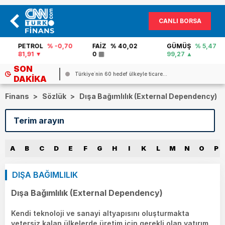
CANLI BORSA
PETROL
% -0,70
FAİZ
% 40,02
GÜMÜŞ
% 5,47
81,91
0
99,27
SON
Türkiye`nin 60 hedef ülkeyle ticare...
DAKIKA
Finans
>
Sözlük
>
Dışa Bağımlılık (External Dependency)
A
B
C
D
E
F
G
H
I
K
L
M
N
O
P
DIŞA BAĞIMLILIK
Dışa Bağımlılık (External Dependency)
Kendi teknoloji ve sanayi altyapısını oluşturmakta
yetersiz kalan ülkelerde üretim için gerekli olan yatırım