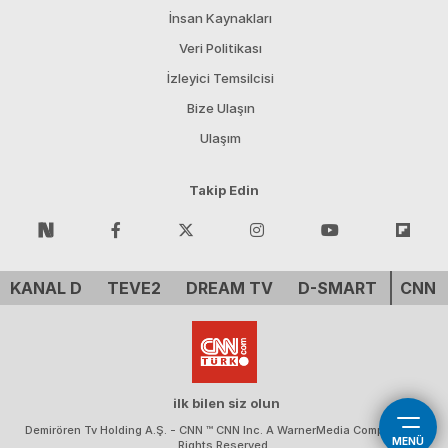
İnsan Kaynakları
Veri Politikası
İzleyici Temsilcisi
Bize Ulaşın
Ulaşım
Takip Edin
KANAL D
TEVE2
DREAM TV
D-SMART
CNN 
ilk bilen siz olun
Demirören Tv Holding A.Ş. - CNN ™ CNN Inc. A WarnerMedia Company. All
MENÜ
Rights Reserved.