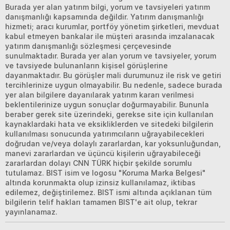
Burada yer alan yatırım bilgi, yorum ve tavsiyeleri yatırım
danışmanlığı kapsamında değildir. Yatırım danışmanlığı
hizmeti; aracı kurumlar, portföy yönetim şirketleri, mevduat
kabul etmeyen bankalar ile müşteri arasında imzalanacak
yatırım danışmanlığı sözleşmesi çerçevesinde
sunulmaktadır. Burada yer alan yorum ve tavsiyeler, yorum
ve tavsiyede bulunanların kişisel görüşlerine
dayanmaktadır. Bu görüşler mali durumunuz ile risk ve getiri
tercihlerinize uygun olmayabilir. Bu nedenle, sadece burada
yer alan bilgilere dayanılarak yatırım kararı verilmesi
beklentilerinize uygun sonuçlar doğurmayabilir. Bununla
beraber gerek site üzerindeki, gerekse site için kullanılan
kaynaklardaki hata ve eksikliklerden ve sitedeki bilgilerin
kullanılması sonucunda yatırımcıların uğrayabilecekleri
doğrudan ve/veya dolaylı zararlardan, kar yoksunluğundan,
manevi zararlardan ve üçüncü kişilerin uğrayabileceği
zararlardan dolayı CNN TÜRK hiçbir şekilde sorumlu
tutulamaz. BIST isim ve logosu "Koruma Marka Belgesi"
altında korunmakta olup izinsiz kullanılamaz, iktibas
edilemez, değiştirilemez. BIST ismi altında açıklanan tüm
bilgilerin telif hakları tamamen BIST'e ait olup, tekrar
yayınlanamaz.