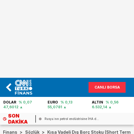
CANLI BORSA
EURO
% 0,13
ALTIN
% 0,56
PETROL
% 1,06
55,0781
6.532,14
80,29
SON
...
Rusya`nın petrol endüstrisine İHA d...
DAKIKA
Finans
>
Sözlük
>
Kısa Vadeli Dış Borç Stoku (Short Term