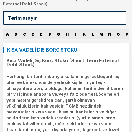
External Debt Stock)
A
B
C
D
E
F
G
H
I
K
L
M
N
O
P
KISA VADELİ DIŞ BORÇ STOKU
Kısa Vadeli Dış Borç Stoku (Short Term External
Debt Stock)
Herhangi bir tarih itibarıyla kullanımı gerçekleştirilmiş
olan ve bir ekonomide yerleşik kişilerin yerleşik
olmayanlara borçlu olduğu, kullanım tarihinden itibaren
bir yıl içinde anapara ve/veya faiz ödemesi/ödemeleri
yapılmasını gerektiren cari, şartlı olmayan
yükümlülüklerin bakiyesidir. TCMB nezdindeki
mevduatların kısa vadeli kısmını, bankaların ve diğer
sektörlerin kısa vadeli kredilerini (yurt dışında ihraç
edilmiş tahviller dahil), diğer sektörlerin kısa vadeli
ticari kredilerini, yurt dışında yerleşik gerçek ve tüzel