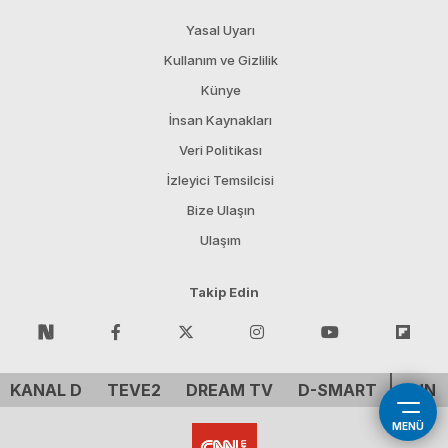
Yasal Uyarı
Kullanım ve Gizlilik
Künye
İnsan Kaynakları
Veri Politikası
İzleyici Temsilcisi
Bize Ulaşın
Ulaşım
Takip Edin
KANAL D
TEVE2
DREAM TV
D-SMART
CNN 
MENÜ