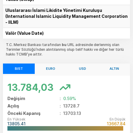
Uluslararası İslami Likidite Yönetimi Kuruluşu
(International Islamic Liquidity Management Corporation
- IILM)
Valör (Value Date)
T.C. Merkez Bankası tarafından
bu
URL adresinde derlenmiş olan
Terimler Sözlüğü’nden alıntılanmış olup telif hakkı ve diğer her türlü
hakkı TCMB’ye aittir.
BIST
EURO
USD
ALTIN
13.784,03
Değişim
:
0.59%
Açılış
:
13728.7
Önceki Kapanış
: 13703.13
En Yüksek
En Düşük
13805.41
13667.84